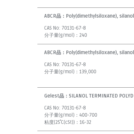
ABCR品：
Poly(dimethylsiloxane), silano
CAS No:
70131-67-8
分子量(g/mol)：
240
ABCR品：
Poly(dimethylsiloxane), silano
CAS No:
70131-67-8
分子量(g/mol)：
139,000
Gelest品：
SILANOL TERMINATED POLYDI
CAS No:
70131-67-8
分子量(g/mol)：
400-700
粘度(25˚C(cSt))：
16-32