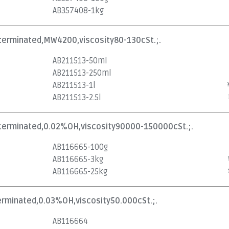
AB357408-1kg
lterminated,MW4200,viscosity80-130cSt.;.
AB211513-50ml
AB211513-250ml
AB211513-1l
AB211513-2.5l
olterminated,0.02%OH,viscosity90000-150000cSt.;.
AB116665-100g
AB116665-3kg
AB116665-25kg
terminated,0.03%OH,viscosity50.000cSt.;.
AB116664