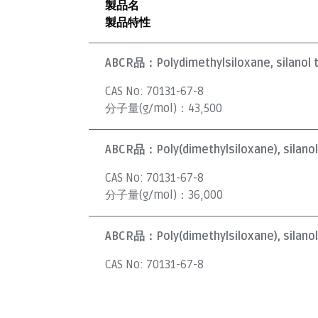
製品名
製品特性
ABCR品：
Polydimethylsiloxane, silanol 
CAS No:
70131-67-8
分子量(g/mol)：
43,500
ABCR品：
Poly(dimethylsiloxane), silano
CAS No:
70131-67-8
分子量(g/mol)：
36,000
ABCR品：
Poly(dimethylsiloxane), silano
CAS No:
70131-67-8