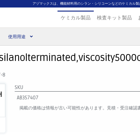
アヅマックスは、機能材料用のシラン・シリコーンなどのケミカル製
ケミカル製品
検査キット製品
使用用途
扱ブランド
代理店一覧
支払い
製品検索
見積発行
silanolterminated,viscosity5000cS
7-8
SKU
AB357407
掲載の価格は情報が古い可能性があります。見積・受注確認