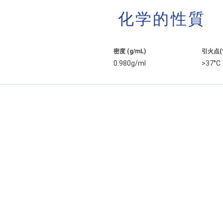
化学的性質
密度 (g/mL)
引火点(
0.980g/ml
>37°C