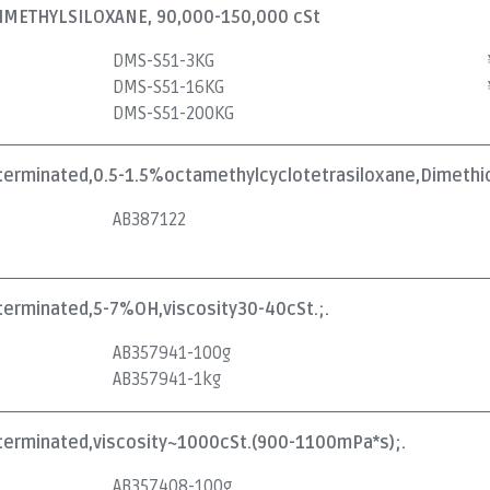
METHYLSILOXANE, 90,000-150,000 cSt
DMS-S51-3KG
DMS-S51-16KG
DMS-S51-200KG
lterminated,0.5-1.5%octamethylcyclotetrasiloxane,Dimethic
AB387122
lterminated,5-7%OH,viscosity30-40cSt.;.
AB357941-100g
AB357941-1kg
olterminated,viscosity~1000cSt.(900-1100mPa*s);.
AB357408-100g