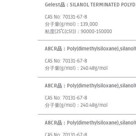
Gelest品：
SILANOL TERMINATED POLYDI
CAS No:
70131-67-8
分子量(g/mol)：
139,000
粘度(25˚C(cSt))：
90000-150000
ABCR品：
Poly(dimethylsiloxane),silano
CAS No:
70131-67-8
分子量(g/mol)：
240.48g/mol
ABCR品：
Poly(dimethylsiloxane),silano
CAS No:
70131-67-8
分子量(g/mol)：
240.48g/mol
ABCR品：
Poly(dimethylsiloxane),silan
CAS No:
70131-67-8