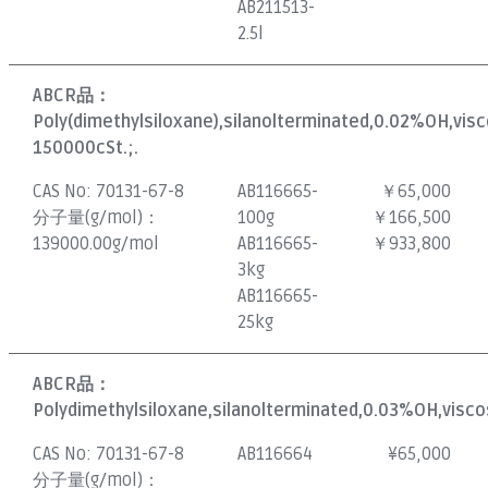
AB211513-
2.5l
ABCR品：
Poly(dimethylsiloxane),silanolterminated,0.02%OH,vis
150000cSt.;.
CAS No:
70131-67-8
AB116665-
￥65,000
分子量(g/mol)：
100g
￥166,500
139000.00g/mol
AB116665-
￥933,800
3kg
AB116665-
25kg
ABCR品：
Polydimethylsiloxane,silanolterminated,0.03%OH,visco
CAS No:
70131-67-8
AB116664
¥
65,000
分子量(g/mol)：