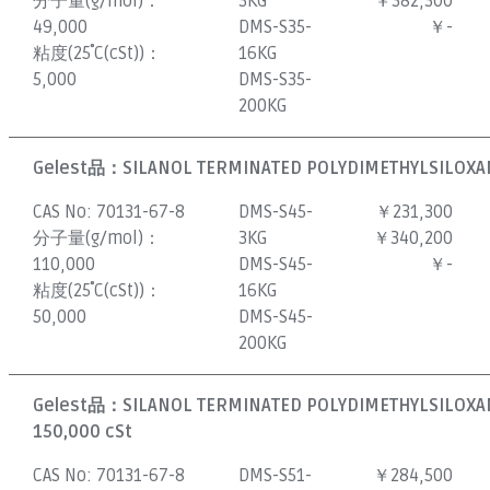
分子量(g/mol)：
3KG
￥382,300
49,000
DMS-S35-
￥-
粘度(25˚C(cSt))：
16KG
5,000
DMS-S35-
200KG
Gelest品：
SILANOL TERMINATED POLYDIMETHYLSILOXAN
CAS No:
70131-67-8
DMS-S45-
￥231,300
分子量(g/mol)：
3KG
￥340,200
110,000
DMS-S45-
￥-
粘度(25˚C(cSt))：
16KG
50,000
DMS-S45-
200KG
Gelest品：
SILANOL TERMINATED POLYDIMETHYLSILOXAN
150,000 cSt
CAS No:
70131-67-8
DMS-S51-
￥284,500