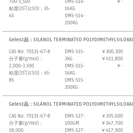
700-1,500
DMS-S14-
￥-
粘度(25˚C(cSt))：
35-
16KG
45
DMS-S14-
200KG
Gelest品：
SILANOL TERMINATED POLYDIMETHYLSILOXAN
CAS No:
70131-67-8
DMS-S15-
￥300,300
分子量(g/mol)：
3KG
￥411,800
2,000-3,500
DMS-S15-
￥-
粘度(25˚C(cSt))：
45-
16KG
85
DMS-S15-
200KG
Gelest品：
SILANOL TERMINATED POLYDIMETHYLSILOXAN
CAS No:
70131-67-8
DMS-S27-
￥205,600
分子量(g/mol)：
100GM
￥347,700
18,000
DMS-S27-
￥417,900