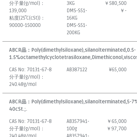
分子量(g/mol)：
3KG
￥580,500
139,000
DMS-S51-
￥-
粘度(25˚C(cSt))：
16KG
90000-150000
DMS-S51-
200KG
ABCR品：
Poly(dimethylsiloxane),silanolterminated,0.5-
1.5%octamethylcyclotetrasiloxane,Dimethiconol,viscos
CAS No:
70131-67-8
AB387122
¥
65,000
分子量(g/mol)：
240.48g/mol
ABCR品：
Poly(dimethylsiloxane),silanolterminated,5-7
40cSt.;.
CAS No:
70131-67-8
AB357941-
￥65,000
分子量(g/mol)：
100g
￥97,700
240.48g/mol
AB357941-