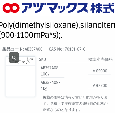
メニュー
ホーム
Poly(dimethylsiloxane),silanolte
お気に入り
(900-1100mPa*s);.
カート
マイアカウント
製品コード:
AB357408
CAS No:
70131-67-8
主要取扱ブランド
SKU
標準小売価格
代理店一覧
AB357408-
￥65000
100g
支払い
AB357408-
製品検索
￥97700
1kg
見積発行
掲載の価格は情報が古い可能性がありま
す。見積・受注確認書の発行時の価格が
正式なものとなります。