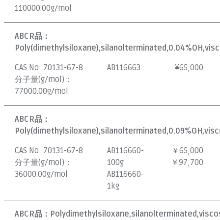
110000.00g/mol
ABCR品：
Poly(dimethylsiloxane),silanolterminated,0.04%OH,visc
CAS No:
70131-67-8
AB116663
¥
65,000
分子量(g/mol)：
77000.00g/mol
ABCR品：
Poly(dimethylsiloxane),silanolterminated,0.09%OH,visc
CAS No:
70131-67-8
AB116660-
￥65,000
分子量(g/mol)：
100g
￥97,700
36000.00g/mol
AB116660-
1kg
ABCR品：
Polydimethylsiloxane,silanolterminated,visco