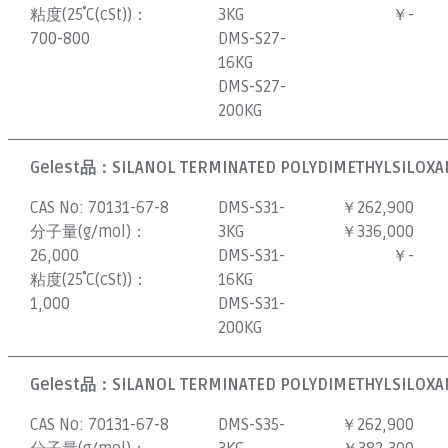
粘度(25˚C(cSt))：
3KG
￥-
700-800
DMS-S27-
16KG
DMS-S27-
200KG
Gelest品：
SILANOL TERMINATED POLYDIMETHYLSILOXAN
CAS No:
70131-67-8
DMS-S31-
￥262,900
分子量(g/mol)：
3KG
￥336,000
26,000
DMS-S31-
￥-
粘度(25˚C(cSt))：
16KG
1,000
DMS-S31-
200KG
Gelest品：
SILANOL TERMINATED POLYDIMETHYLSILOXAN
CAS No:
70131-67-8
DMS-S35-
￥262,900