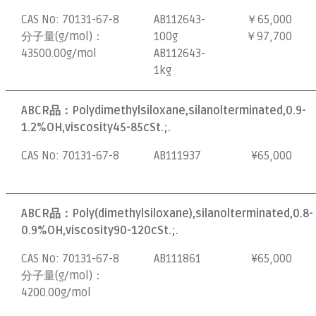
CAS No:
70131-67-8
AB112643-
￥65,000
分子量(g/mol)：
100g
￥97,700
43500.00g/mol
AB112643-
1kg
ABCR品：
Polydimethylsiloxane,silanolterminated,0.9-
1.2%OH,viscosity45-85cSt.;.
CAS No:
70131-67-8
AB111937
¥
65,000
ABCR品：
Poly(dimethylsiloxane),silanolterminated,0.8-
0.9%OH,viscosity90-120cSt.;.
CAS No:
70131-67-8
AB111861
¥
65,000
分子量(g/mol)：
4200.00g/mol