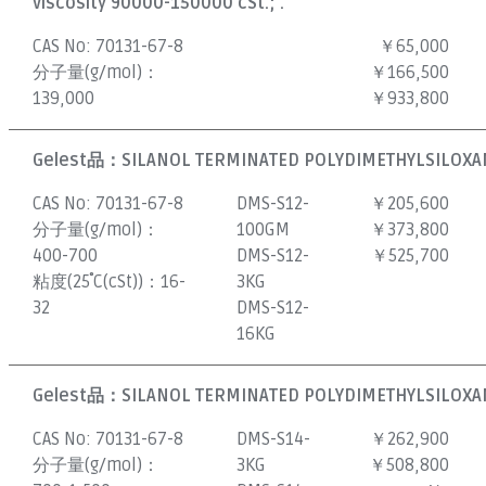
viscosity 90000-150000 cSt.; .
CAS No:
70131-67-8
￥65,000
分子量(g/mol)：
￥166,500
139,000
￥933,800
Gelest品：
SILANOL TERMINATED POLYDIMETHYLSILOXAN
CAS No:
70131-67-8
DMS-S12-
￥205,600
分子量(g/mol)：
100GM
￥373,800
400-700
DMS-S12-
￥525,700
粘度(25˚C(cSt))：
16-
3KG
32
DMS-S12-
16KG
Gelest品：
SILANOL TERMINATED POLYDIMETHYLSILOXAN
CAS No:
70131-67-8
DMS-S14-
￥262,900
分子量(g/mol)：
3KG
￥508,800