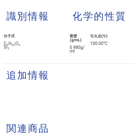
識別情報
化学的性質
分子式
密度
引火点(℃)
(g/mL)
C
H
O
100.00°C
6
2
0
4
Si
0.980g/
3
ml
追加情報
関連商品