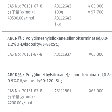
CAS No:
70131-67-8
AB112643-
￥65,000
分子量(g/mol)：
100g
￥97,700
43500.00g/mol
AB112643-
1kg
ABCR品：
Polydimethylsiloxane,silanolterminated,0.9-
1.2%OH,viscosity45-85cSt.;.
CAS No:
70131-67-8
AB111937
¥
65,000
ABCR品：
Poly(dimethylsiloxane),silanolterminated,0.8-
0.9%OH,viscosity90-120cSt.;.
CAS No:
70131-67-8
AB111861
¥
65,000
分子量(g/mol)：
4200.00g/mol