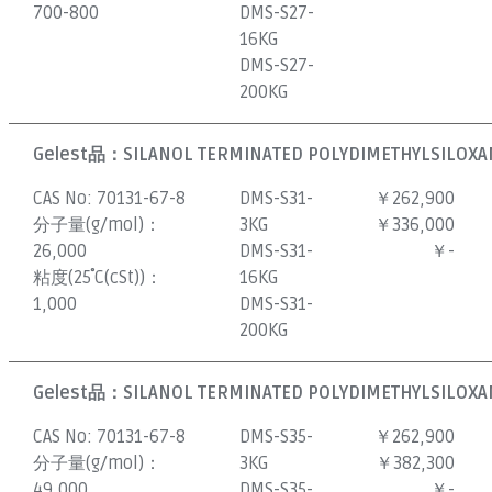
700-800
DMS-S27-
16KG
DMS-S27-
200KG
Gelest品：
SILANOL TERMINATED POLYDIMETHYLSILOXAN
CAS No:
70131-67-8
DMS-S31-
￥262,900
分子量(g/mol)：
3KG
￥336,000
26,000
DMS-S31-
￥-
粘度(25˚C(cSt))：
16KG
1,000
DMS-S31-
200KG
Gelest品：
SILANOL TERMINATED POLYDIMETHYLSILOXAN
CAS No:
70131-67-8
DMS-S35-
￥262,900
分子量(g/mol)：
3KG
￥382,300
49,000
DMS-S35-
￥-