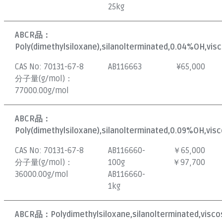
25kg
ABCR品：
Poly(dimethylsiloxane),silanolterminated,0.04%OH,visc
CAS No:
70131-67-8
AB116663
¥
65,000
分子量(g/mol)：
77000.00g/mol
ABCR品：
Poly(dimethylsiloxane),silanolterminated,0.09%OH,visc
CAS No:
70131-67-8
AB116660-
￥65,000
分子量(g/mol)：
100g
￥97,700
36000.00g/mol
AB116660-
1kg
ABCR品：
Polydimethylsiloxane,silanolterminated,visco