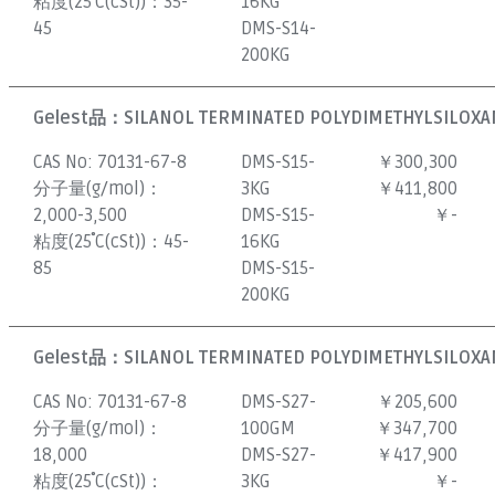
粘度(25˚C(cSt))：
35-
16KG
45
DMS-S14-
200KG
Gelest品：
SILANOL TERMINATED POLYDIMETHYLSILOXAN
CAS No:
70131-67-8
DMS-S15-
￥300,300
分子量(g/mol)：
3KG
￥411,800
2,000-3,500
DMS-S15-
￥-
粘度(25˚C(cSt))：
45-
16KG
85
DMS-S15-
200KG
Gelest品：
SILANOL TERMINATED POLYDIMETHYLSILOXAN
CAS No:
70131-67-8
DMS-S27-
￥205,600
分子量(g/mol)：
100GM
￥347,700
18,000
DMS-S27-
￥417,900
粘度(25˚C(cSt))：
3KG
￥-