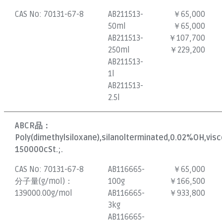
CAS No:
70131-67-8
AB211513-
￥65,000
50ml
￥65,000
AB211513-
￥107,700
250ml
￥229,200
AB211513-
1l
AB211513-
2.5l
ABCR品：
Poly(dimethylsiloxane),silanolterminated,0.02%OH,vis
150000cSt.;.
CAS No:
70131-67-8
AB116665-
￥65,000
分子量(g/mol)：
100g
￥166,500
139000.00g/mol
AB116665-
￥933,800
3kg
AB116665-