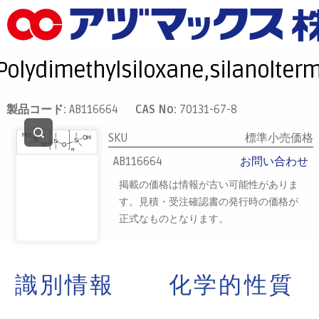
メニュー
ホーム
Polydimethylsiloxane,silanolterm
お気に入り
カート
製品コード:
AB116664
CAS No:
70131-67-8
マイアカウント
SKU
標準小売価格
主要取扱ブランド
AB116664
お問い合わせ
代理店一覧
掲載の価格は情報が古い可能性がありま
す。見積・受注確認書の発行時の価格が
支払い
正式なものとなります。
製品検索
見積発行
識別情報
化学的性質