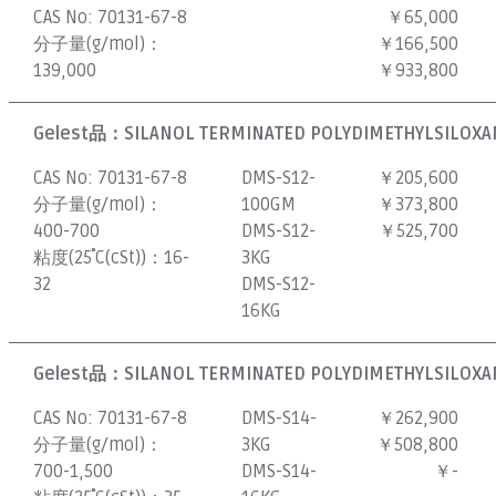
CAS No:
70131-67-8
￥65,000
分子量(g/mol)：
￥166,500
139,000
￥933,800
Gelest品：
SILANOL TERMINATED POLYDIMETHYLSILOXAN
CAS No:
70131-67-8
DMS-S12-
￥205,600
分子量(g/mol)：
100GM
￥373,800
400-700
DMS-S12-
￥525,700
粘度(25˚C(cSt))：
16-
3KG
32
DMS-S12-
16KG
Gelest品：
SILANOL TERMINATED POLYDIMETHYLSILOXAN
CAS No:
70131-67-8
DMS-S14-
￥262,900
分子量(g/mol)：
3KG
￥508,800
700-1,500
DMS-S14-
￥-