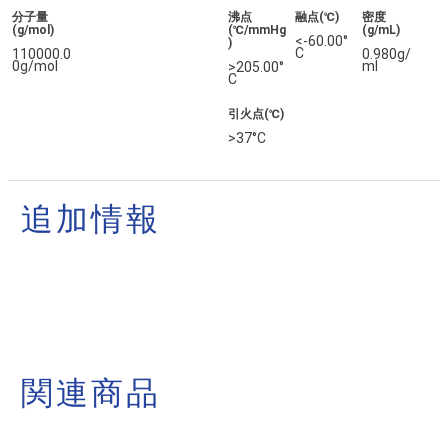
分子量
沸点
融点(℃)
密度
(g/mol)
(℃/mmHg
(g/mL)
<-60.00°
)
C
110000.0
0.980g/
0g/mol
ml
>205.00°
C
引火点(℃)
>37°C
追加情報
関連商品