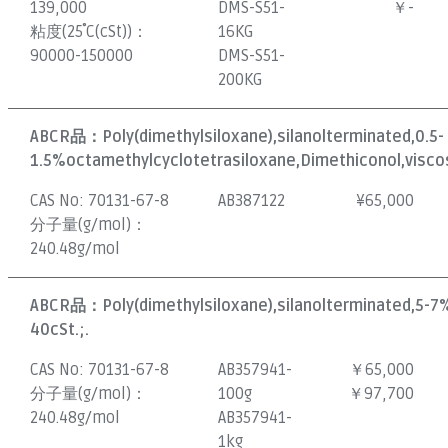
139,000
DMS-S51-
￥-
粘度(25˚C(cSt))：
16KG
90000-150000
DMS-S51-
200KG
ABCR品：
Poly(dimethylsiloxane),silanolterminated,0.5-
1.5%octamethylcyclotetrasiloxane,Dimethiconol,viscos
CAS No:
70131-67-8
AB387122
¥
65,000
分子量(g/mol)：
240.48g/mol
ABCR品：
Poly(dimethylsiloxane),silanolterminated,5-7
40cSt.;.
CAS No:
70131-67-8
AB357941-
￥65,000
分子量(g/mol)：
100g
￥97,700
240.48g/mol
AB357941-
1kg