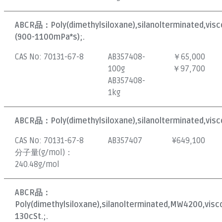
ABCR品：
Poly(dimethylsiloxane),silanolterminated,vis
(900-1100mPa*s);.
CAS No:
70131-67-8
AB357408-
￥65,000
100g
￥97,700
AB357408-
1kg
ABCR品：
Poly(dimethylsiloxane),silanolterminated,visc
CAS No:
70131-67-8
AB357407
¥
649,100
分子量(g/mol)：
240.48g/mol
ABCR品：
Poly(dimethylsiloxane),silanolterminated,MW4200,visc
130cSt.;.