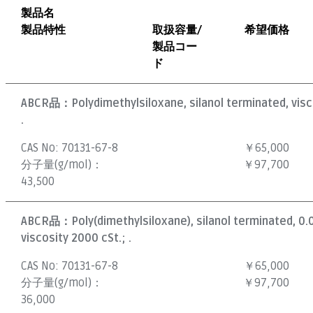
製品名
製品特性
取扱容量/
希望価格
製品コー
ド
ABCR品：
Polydimethylsiloxane, silanol terminated, visc
.
CAS No:
70131-67-8
￥65,000
分子量(g/mol)：
￥97,700
43,500
ABCR品：
Poly(dimethylsiloxane), silanol terminated, 0
viscosity 2000 cSt.; .
CAS No:
70131-67-8
￥65,000
分子量(g/mol)：
￥97,700
36,000