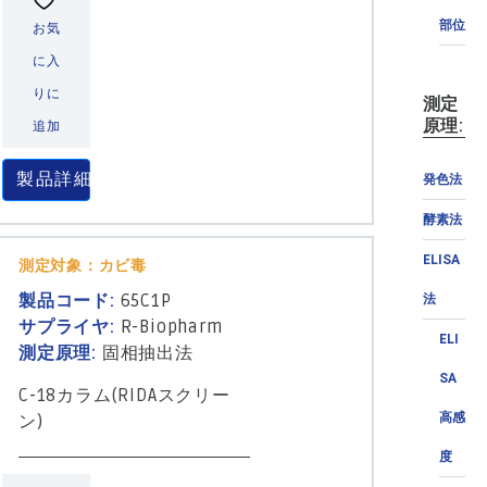
部位
お気
に入
りに
測定
原理:
追加
製品詳細
発色法
酵素法
ELISA
測定対象：カビ毒
製品コード:
65C1P
法
サプライヤ:
R-Biopharm
ELI
測定原理:
固相抽出法
SA
C-18カラム(RIDAスクリー
高感
ン)
度