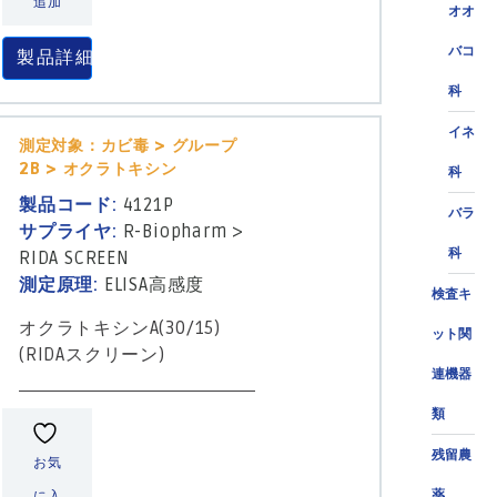
追加
オオ
バコ
製品詳細
科
イネ
測定対象：カビ毒 > グループ
2B > オクラトキシン
科
製品コード:
4121P
バラ
サプライヤ:
R-Biopharm
>
科
RIDA SCREEN
測定原理:
ELISA高感度
検査キ
オクラトキシンA(30/15)
ット関
(RIDAスクリーン)
連機器
類
残留農
お気
薬
に入