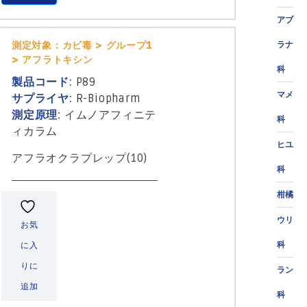
アブ
測定対象：カビ毒 > グループ1
ラナ
> アフラトキシン
科
製品コード:
P89
マメ
サプライヤ:
R-Biopharm
測定原理:
イムノアフィニテ
科
ィカラム
ヒユ
アフラオクラプレップ(10)
科
柑橘
ウリ
お気
科
に入
りに
ラン
追加
科