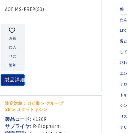
AOF MS-PREP(50)
他
たん
ぱく
お気
質と
に入
して
りに
汚れ
追加
エン
製品詳細
テロ
トキ
測定対象：カビ毒 > グループ
シン
2B > オクラトキシン
リス
製品コード:
4126P
サプライヤ:
R-Biopharm
テリ