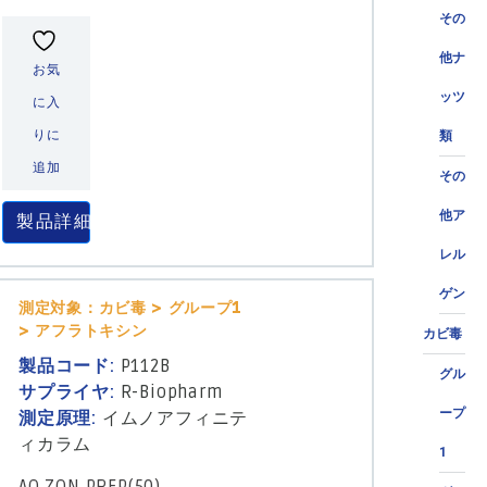
その
他ナ
お気
ッツ
に入
りに
類
追加
その
他ア
製品詳細
レル
ゲン
測定対象：カビ毒 > グループ1
> アフラトキシン
カビ毒
製品コード:
P112B
グル
サプライヤ:
R-Biopharm
ープ
測定原理:
イムノアフィニテ
ィカラム
1
AO ZON PREP(50)