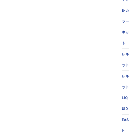
E-カ
ラー
キッ
ト
E-キ
ット
E-キ
ット
LIQ
UID
EAS
I-