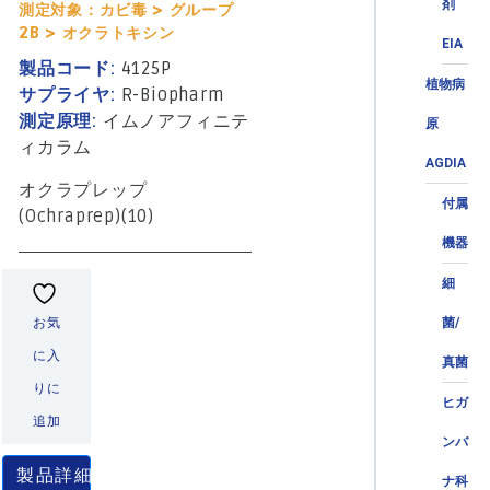
剤
測定対象：カビ毒 > グループ
2B > オクラトキシン
EIA
製品コード:
4125P
植物病
サプライヤ:
R-Biopharm
測定原理:
イムノアフィニテ
原
ィカラム
AGDIA
オクラプレップ
付属
(Ochraprep)(10)
機器
細
お気
菌/
に入
真菌
りに
ヒガ
追加
ンバ
製品詳細
ナ科