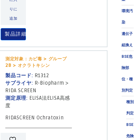
りに
環境汚
追加
染
製品詳細
遺伝子
組換え
BSE危
測定対象：カビ毒 > グループ
2B > オクラトキシン
険部
製品コード:
R1312
位・種
サプライヤ:
R-Biopharm
>
RIDA SCREEN
別判定
測定原理:
ELISA法
ELISA高感
種別
度
判定
RIDASCREEN Ochratoxin
BSE
危険