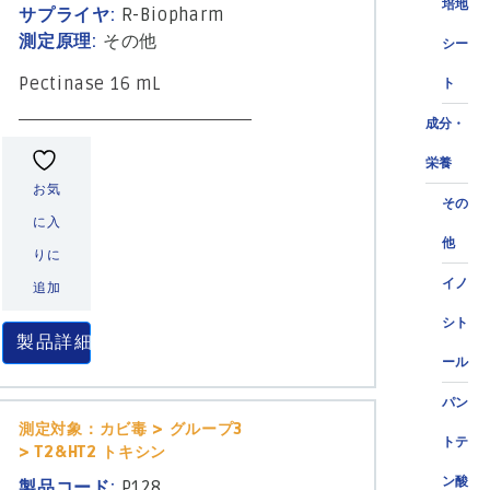
培地
サプライヤ:
R-Biopharm
測定原理:
その他
シー
Pectinase 16 mL
ト
成分・
栄養
お気
その
に入
他
りに
イノ
追加
シト
製品詳細
ール
パン
測定対象：カビ毒 > グループ3
トテ
> T2&HT2 トキシン
ン酸
製品コード:
P128