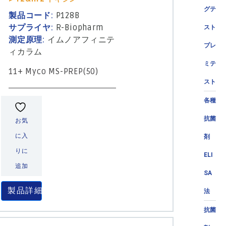
グテ
製品コード:
P128B
サプライヤ:
R-Biopharm
スト
測定原理:
イムノアフィニテ
プレ
ィカラム
ミテ
11+ Myco MS-PREP(50)
スト
各種
抗菌
お気
に入
剤
りに
ELI
追加
SA
製品詳細
法
抗菌