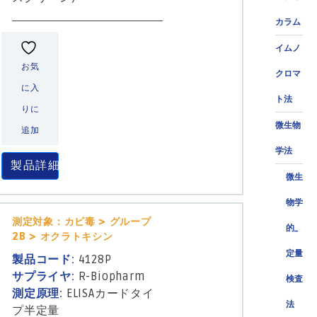
カラム
イムノ
お気
クロマ
に入
ト法
りに
微生物
追加
学法
製品詳細
微生
物学
測定対象：カビ毒 > グループ
的_
2B > オクラトキシン
定量
製品コード:
4128P
サプライヤ:
R-Biopharm
検査
測定原理:
ELISAカードタイ
法
プ半定量