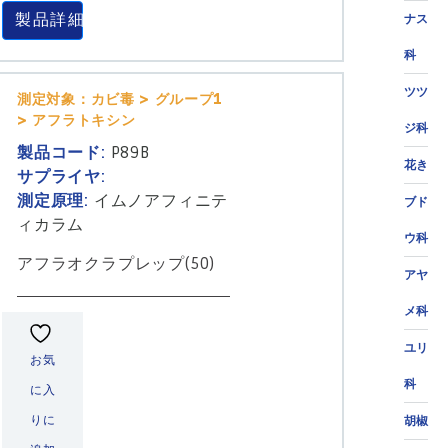
製品詳細
ナス
科
ツツ
測定対象：カビ毒 > グループ1
> アフラトキシン
ジ科
製品コード:
P89B
花き
サプライヤ:
測定原理:
イムノアフィニテ
ブド
ィカラム
ウ科
アフラオクラプレップ(50)
アヤ
メ科
ユリ
お気
科
に入
りに
胡椒