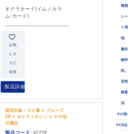
簡易
オクラカード(イムノカラ
ム-カード)
シー
ト培
地
お気
微生
に入
物学
りに
的_
追加
定性
製品詳細
検査
法
測定対象：カビ毒 > グループ
その他
2B > オクラトキシン > その他
付属品
PCR法
製品コード:
4171P