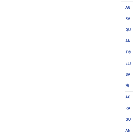
AG
RA
QU
AN
T®
ELI
SA
法
AG
RA
QU
AN