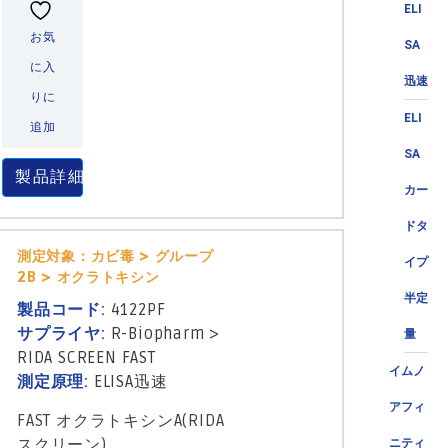
ELI
お気
SA
に入
迅速
りに
ELI
追加
SA
製品詳細
カー
ドタ
測定対象：カビ毒 > グループ
イプ
2B > オクラトキシン
半定
製品コード:
4122PF
サプライヤ:
R-Biopharm
>
量
RIDA SCREEN FAST
イムノ
測定原理:
ELISA迅速
アフィ
FAST オクラトキシンA(RIDA
スクリーン)
ニティ