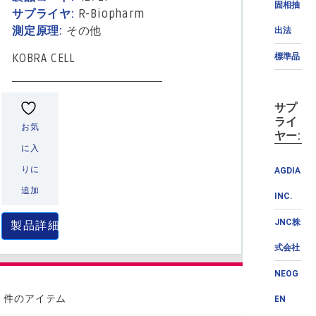
固相抽
サプライヤ:
R-Biopharm
測定原理:
その他
出法
標準品
KOBRA CELL
サプ
ライ
お気
ヤー:
に入
りに
AGDIA
追加
INC.
JNC株
製品詳細
式会社
NEOG
7 件のアイテム
EN