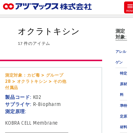
メニュー
ホーム
オクラトキシン
測定
お気に入り
対象:
17 件のアイテム
お買い物カゴ
アレル
ご注文
ゲン
マイページ
特定
測定対象：カビ毒 > グループ
主要取扱ブランド
2B > オクラトキシン > その他
原材
代理店一覧
付属品
料
製品検索
製品コード:
K02
サプライヤ:
R-Biopharm
準特
見積発行
測定原理:
定原
KOBRA CELL Membrane
材料