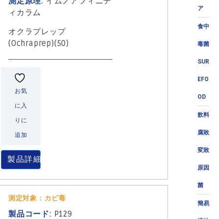
測定原理:
イムノアフィニテ
ア
ィカラム
食中
オクラプレップ
(Ochraprep)(50)
毒菌
SUR
EFO
お気
OD
に入
飲料
りに
腐敗
追加
変敗
製品詳細
原因
菌
測定対象：カビ毒
簡易
製品コード:
P129