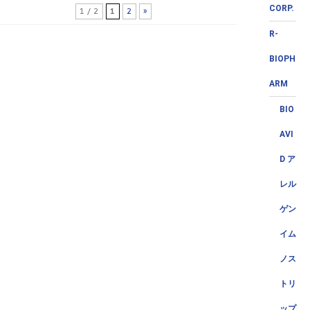
CORP.
1 / 2
1
2
»
R-
BIOPH
ARM
BIO
AVI
D ア
レル
ゲン
イム
ノス
トリ
ップ