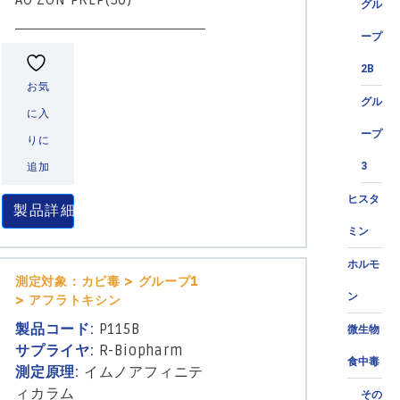
グル
ープ
2B
お気
グル
に入
ープ
りに
3
追加
ヒスタ
製品詳細
ミン
ホルモ
測定対象：カビ毒 > グループ1
ン
> アフラトキシン
製品コード:
P115B
微生物
サプライヤ:
R-Biopharm
食中毒
測定原理:
イムノアフィニテ
ィカラム
その