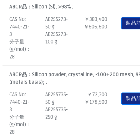
ABCR品：
Silicon (Si), >98%; .
CAS No:
AB255273-
￥383,400
製品
7440-21-
50 g
￥606,600
3
AB255273-
分子量
100 g
(g/mol)：
28
ABCR品：
Silicon powder, crystalline, -100+200 mesh, 
(metals basis); .
CAS No:
AB255735-
￥72,300
製品
7440-21-
50 g
￥178,500
3
AB255735-
分子量
250 g
(g/mol)：
28