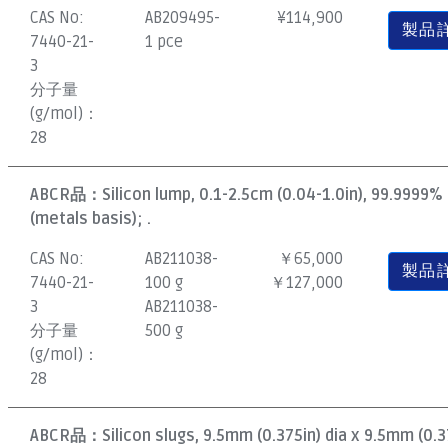
CAS No:
AB209495-
¥
114,900
製品
7440-21-
1 pce
3
分子量
(g/mol)：
28
ABCR品：
Silicon lump, 0.1-2.5cm (0.04-1.0in), 99.9999%
(metals basis); .
CAS No:
AB211038-
￥65,000
製品
7440-21-
100 g
￥127,000
3
AB211038-
分子量
500 g
(g/mol)：
28
ABCR品：
Silicon slugs, 9.5mm (0.375in) dia x 9.5mm (0.3