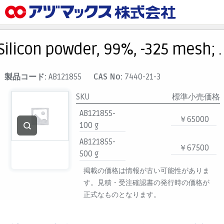
メニュー
ホーム
Silicon powder, 99%, -325 mesh; .
お気に入り
カート
製品コード:
AB121855
CAS No:
7440-21-3
マイアカウント
SKU
標準小売価格
主要取扱ブランド
AB121855-
￥65000
100 g
代理店一覧
AB121855-
支払い
￥67500
500 g
製品検索
掲載の価格は情報が古い可能性がありま
見積発行
す。見積・受注確認書の発行時の価格が
正式なものとなります。