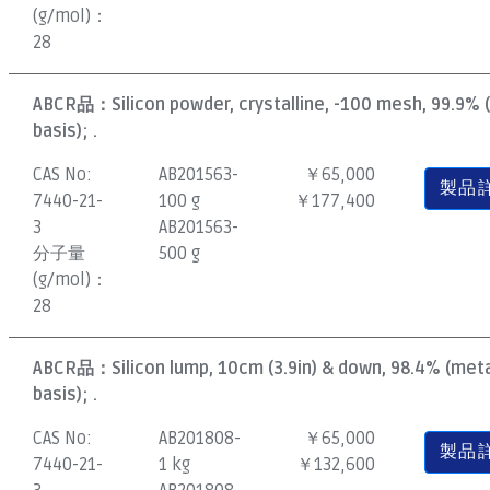
(g/mol)：
28
ABCR品：
Silicon powder, crystalline, -100 mesh, 99.9%
basis); .
CAS No:
AB201563-
￥65,000
製品
7440-21-
100 g
￥177,400
3
AB201563-
分子量
500 g
(g/mol)：
28
ABCR品：
Silicon lump, 10cm (3.9in) & down, 98.4% (met
basis); .
CAS No:
AB201808-
￥65,000
製品
7440-21-
1 kg
￥132,600