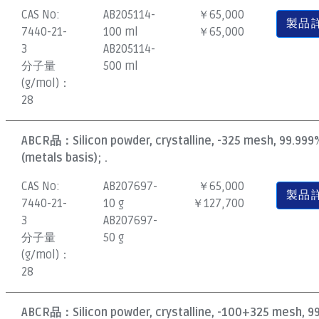
CAS No:
AB205114-
￥65,000
製品
7440-21-
100 ml
￥65,000
3
AB205114-
分子量
500 ml
(g/mol)：
28
ABCR品：
Silicon powder, crystalline, -325 mesh, 99.999
(metals basis); .
CAS No:
AB207697-
￥65,000
製品
7440-21-
10 g
￥127,700
3
AB207697-
分子量
50 g
(g/mol)：
28
ABCR品：
Silicon powder, crystalline, -100+325 mesh, 