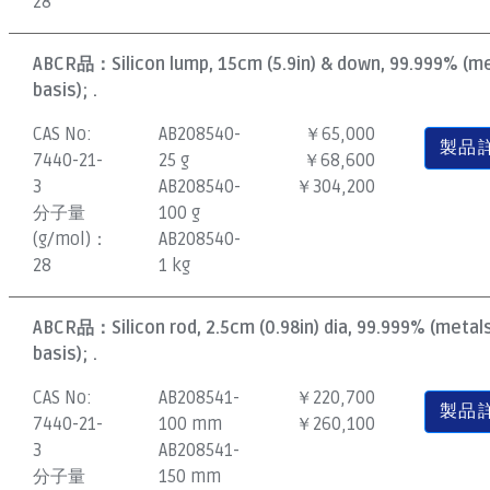
28
ABCR品：
Silicon lump, 15cm (5.9in) & down, 99.999% (m
basis); .
CAS No:
AB208540-
￥65,000
製品
7440-21-
25 g
￥68,600
3
AB208540-
￥304,200
分子量
100 g
(g/mol)：
AB208540-
28
1 kg
ABCR品：
Silicon rod, 2.5cm (0.98in) dia, 99.999% (metal
basis); .
CAS No:
AB208541-
￥220,700
製品
7440-21-
100 mm
￥260,100
3
AB208541-
分子量
150 mm