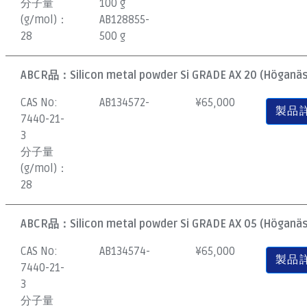
分子量
100 g
(g/mol)：
AB128855-
28
500 g
ABCR品：
Silicon metal powder Si GRADE AX 20 (Höganäs)
CAS No:
AB134572-
¥
65,000
製品
7440-21-
3
分子量
(g/mol)：
28
ABCR品：
Silicon metal powder Si GRADE AX 05 (Höganäs)
CAS No:
AB134574-
¥
65,000
製品
7440-21-
3
分子量