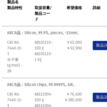
製品名
製品特性
取扱容量/
希望価格
詳細
製品コー
ド
ABCR品：
Silicon, 99.9%, pieces, -15mm; .
CAS No:
AB105119-
￥65,000
製品
7440-21-
100 g
￥92,900
3
AB105119-
分子量
1 kg
(g/mol)：
28
ABCR品：
Silicon chips, 99.9999%, 6N; .
CAS No:
AB111904-
￥76,600
製品
7440-21-
100 g
￥280,600
3
AB111904-