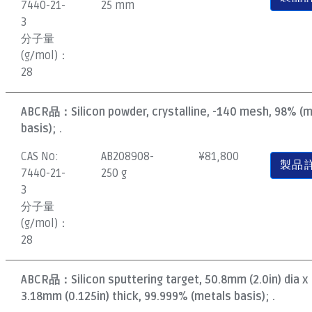
7440-21-
25 mm
3
分子量
(g/mol)：
28
ABCR品：
Silicon powder, crystalline, -140 mesh, 98% (
basis); .
CAS No:
AB208908-
¥
81,800
製品
7440-21-
250 g
3
分子量
(g/mol)：
28
ABCR品：
Silicon sputtering target, 50.8mm (2.0in) dia x
3.18mm (0.125in) thick, 99.999% (metals basis); .