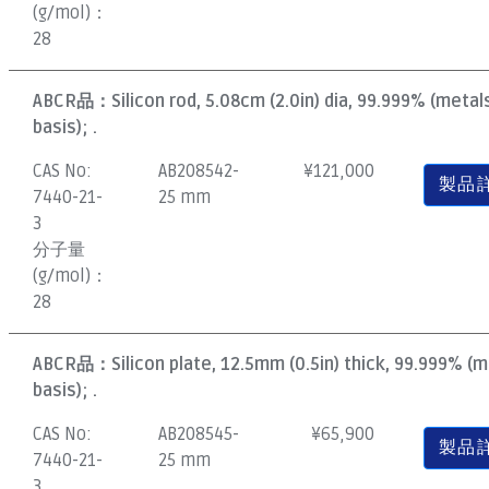
(g/mol)：
28
ABCR品：
Silicon rod, 5.08cm (2.0in) dia, 99.999% (metal
basis); .
CAS No:
AB208542-
¥
121,000
製品
7440-21-
25 mm
3
分子量
(g/mol)：
28
ABCR品：
Silicon plate, 12.5mm (0.5in) thick, 99.999% (
basis); .
CAS No:
AB208545-
¥
65,900
製品
7440-21-
25 mm
3