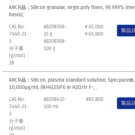
ABCR品：
Silicon granular, virgin poly fines, 99.999% (me
basis); .
CAS No:
AB208358-
￥65,000
製品
7440-21-
25 g
￥65,800
3
AB208358-
分子量
100 g
(g/mol)：
28
ABCR品：
Silicon, plasma standard solution, Specpure®,
10,000µg/ml, (NH4)2SiF6 in H2O/tr F-; .
CAS No:
AB208432-
¥
83,800
製品
7440-21-
100 ml
3
分子量
(g/mol)：