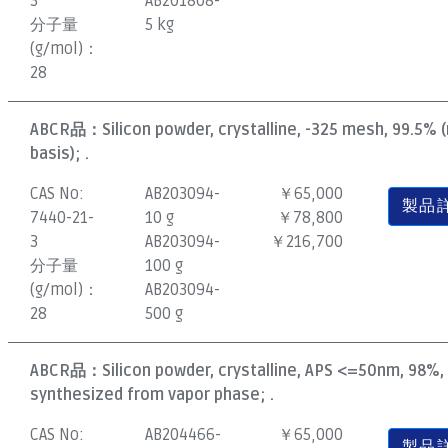
3
AB201808-
分子量
5 kg
(g/mol)：
28
ABCR品：
Silicon powder, crystalline, -325 mesh, 99.5% 
basis); .
CAS No:
AB203094-
￥65,000
製品
7440-21-
10 g
￥78,800
3
AB203094-
￥216,700
分子量
100 g
(g/mol)：
AB203094-
28
500 g
ABCR品：
Silicon powder, crystalline, APS <=50nm, 98%,
synthesized from vapor phase; .
CAS No:
AB204466-
￥65,000
製品