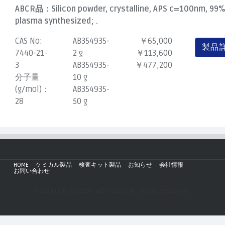
ABCR品：
Silicon powder, crystalline, APS c=100nm, 99%
plasma synthesized; .
CAS No:
AB354935-
￥65,000
製品
7440-21-
2 g
￥113,600
3
AB354935-
￥477,200
分子量
10 g
(g/mol)：
AB354935-
28
50 g
HOME
ケミカル製品
検査キット製品
お知らせ
会社情報
お問い合わせ
Copyright © 2019 - AZmax.co All rights reserved.