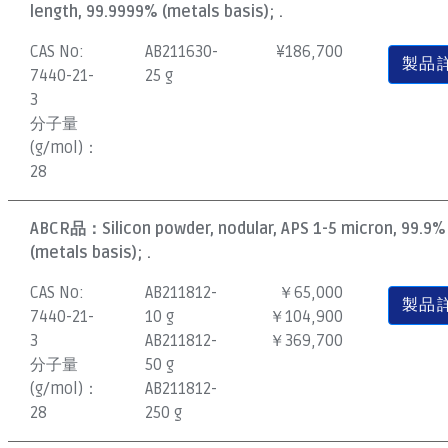
length, 99.9999% (metals basis); .
CAS No:
AB211630-
¥
186,700
製品
7440-21-
25 g
3
分子量
(g/mol)：
28
ABCR品：
Silicon powder, nodular, APS 1-5 micron, 99.9%
(metals basis); .
CAS No:
AB211812-
￥65,000
製品
7440-21-
10 g
￥104,900
3
AB211812-
￥369,700
分子量
50 g
(g/mol)：
AB211812-
28
250 g