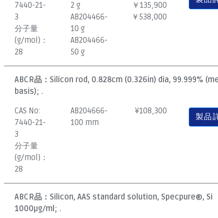
7440-21-
2 g
￥135,900
3
AB204466-
￥538,000
分子量
10 g
(g/mol)：
AB204466-
28
50 g
ABCR品：
Silicon rod, 0.828cm (0.326in) dia, 99.999% (m
basis); .
CAS No:
AB204666-
¥
108,300
製品
7440-21-
100 mm
3
分子量
(g/mol)：
28
ABCR品：
Silicon, AAS standard solution, Specpure®, Si
1000µg/ml; .