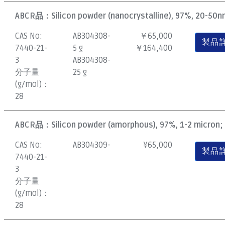
ABCR品：
Silicon powder (nanocrystalline), 97%, 20-50nm
CAS No:
AB304308-
￥65,000
製品
7440-21-
5 g
￥164,400
3
AB304308-
分子量
25 g
(g/mol)：
28
ABCR品：
Silicon powder (amorphous), 97%, 1-2 micron; 
CAS No:
AB304309-
¥
65,000
製品
7440-21-
3
分子量
(g/mol)：
28