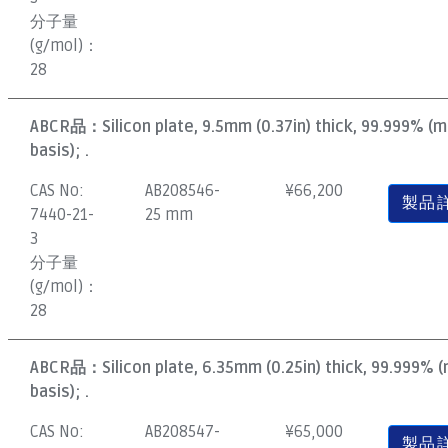
分子量
(g/mol)：
28
ABCR品：
Silicon plate, 9.5mm (0.37in) thick, 99.999% (
basis); .
CAS No:
AB208546-
¥
66,200
製品
7440-21-
25 mm
3
分子量
(g/mol)：
28
ABCR品：
Silicon plate, 6.35mm (0.25in) thick, 99.999% 
basis); .
CAS No:
AB208547-
¥
65,000
製品