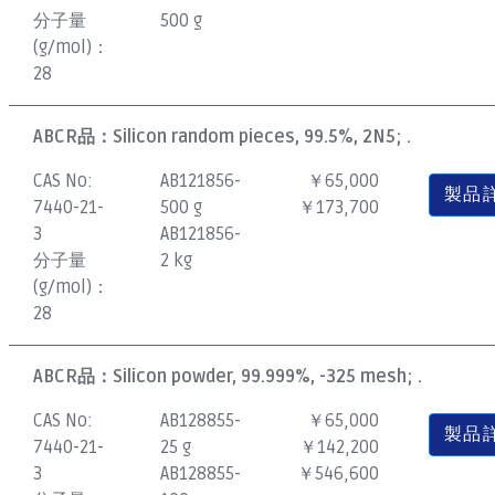
分子量
500 g
(g/mol)：
28
ABCR品：
Silicon random pieces, 99.5%, 2N5; .
CAS No:
AB121856-
￥65,000
製品
7440-21-
500 g
￥173,700
3
AB121856-
分子量
2 kg
(g/mol)：
28
ABCR品：
Silicon powder, 99.999%, -325 mesh; .
CAS No:
AB128855-
￥65,000
製品
7440-21-
25 g
￥142,200
3
AB128855-
￥546,600