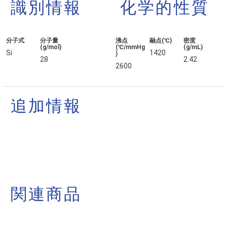
識別情報
化学的性質
分子式
分子量
沸点
融点(℃)
密度
(g/mol)
(℃/mmHg
(g/mL)
Si
1420
)
28
2.42
2600
追加情報
関連商品