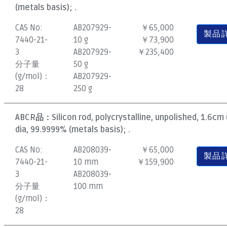
(metals basis); .
CAS No:
AB207929-
￥65,000
製品
7440-21-
10 g
￥73,900
3
AB207929-
￥235,400
分子量
50 g
(g/mol)：
AB207929-
28
250 g
ABCR品：
Silicon rod, polycrystalline, unpolished, 1.6cm 
dia, 99.9999% (metals basis); .
CAS No:
AB208039-
￥65,000
製品
7440-21-
10 mm
￥159,900
3
AB208039-
分子量
100 mm
(g/mol)：
28