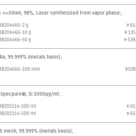
APS <=50nm, 98%, Laser synthesized from vapor phase; .
AB204466-2 g
￥65
AB204466-10 g
￥135
AB204466-50 g
￥538
dia, 99.999% (metals basis); .
AB204666-100 mm
¥
108
, Specpure®, Si 1000µg/ml; .
AB205114-100 ml
￥65
AB205114-500 ml
￥65
25 mesh, 99.999% (metals basis); .