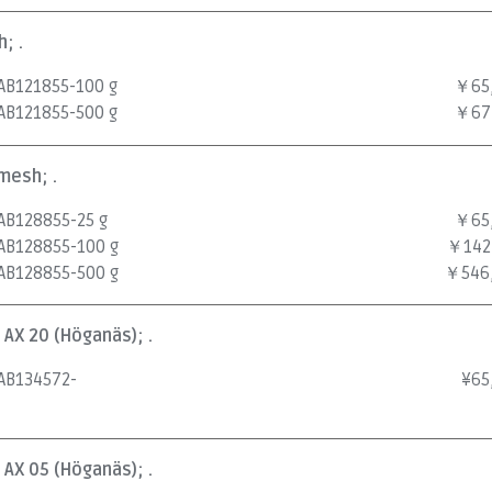
; .
AB121855-100 g
￥65
AB121855-500 g
￥67
mesh; .
AB128855-25 g
￥65
AB128855-100 g
￥142
AB128855-500 g
￥546
 AX 20 (Höganäs); .
AB134572-
¥
65
 AX 05 (Höganäs); .