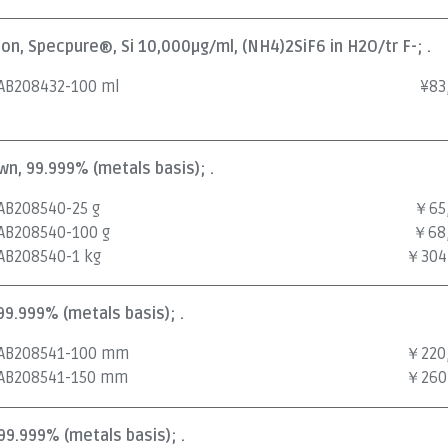
ion, Specpure®, Si 10,000µg/ml, (NH4)2SiF6 in H2O/tr F-; .
AB208432-100 ml
¥
83
own, 99.999% (metals basis); .
AB208540-25 g
￥65
AB208540-100 g
￥68
AB208540-1 kg
￥304
 99.999% (metals basis); .
AB208541-100 mm
￥220
AB208541-150 mm
￥260
 99.999% (metals basis); .