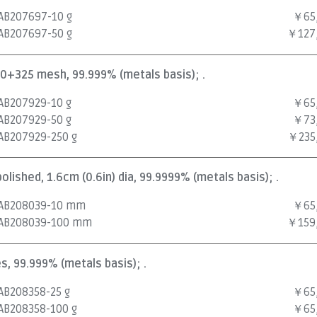
AB207697-10 g
￥65
AB207697-50 g
￥127
100+325 mesh, 99.999% (metals basis); .
AB207929-10 g
￥65
AB207929-50 g
￥73
AB207929-250 g
￥235
npolished, 1.6cm (0.6in) dia, 99.9999% (metals basis); .
AB208039-10 mm
￥65
AB208039-100 mm
￥159
nes, 99.999% (metals basis); .
AB208358-25 g
￥65
AB208358-100 g
￥65