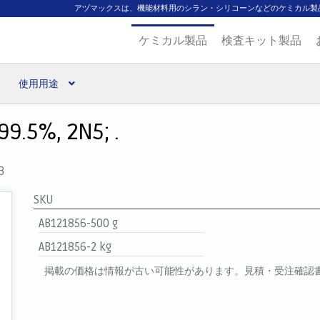
アヅマックスは、機能材料用のシラン・シリコーンなどのケミカル製
ケミカル製品
検査キット製品
使用用途
扱ブランド
代理店一覧
支払い
製品検索
見積発行
99.5%, 2N5; .
3
SKU
AB121856-500 g
AB121856-2 kg
掲載の価格は情報が古い可能性があります。見積・受注確認