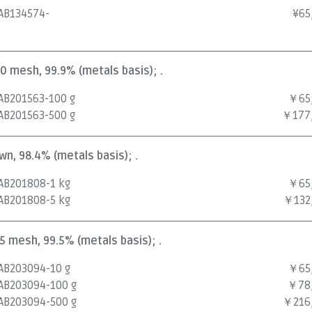
AB134574-
¥
65
00 mesh, 99.9% (metals basis); .
AB201563-100 g
￥65
AB201563-500 g
￥177
wn, 98.4% (metals basis); .
AB201808-1 kg
￥65
AB201808-5 kg
￥132
25 mesh, 99.5% (metals basis); .
AB203094-10 g
￥65
AB203094-100 g
￥78
AB203094-500 g
￥216