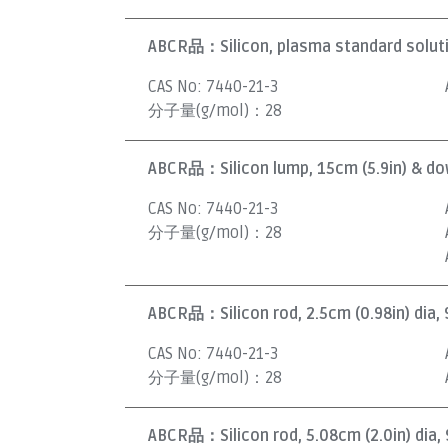
ABCR品：
Silicon, plasma standard solut
CAS No:
7440-21-3
分子量(g/mol)：
28
ABCR品：
Silicon lump, 15cm (5.9in) & d
CAS No:
7440-21-3
分子量(g/mol)：
28
ABCR品：
Silicon rod, 2.5cm (0.98in) dia,
CAS No:
7440-21-3
分子量(g/mol)：
28
ABCR品：
Silicon rod, 5.08cm (2.0in) dia,