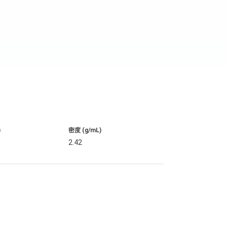
)
密度 (g/mL)
2.42