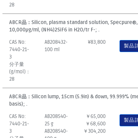
28
ABCR品：
Silicon, plasma standard solution, Specpure®,
10,000µg/ml, (NH4)2SiF6 in H2O/tr F-; .
CAS No:
AB208432-
¥
83,800
製品
7440-21-
100 ml
3
分子量
(g/mol)：
28
ABCR品：
Silicon lump, 15cm (5.9in) & down, 99.999% (m
basis); .
CAS No:
AB208540-
￥65,000
製品
7440-21-
25 g
￥68,600
3
AB208540-
￥304,200