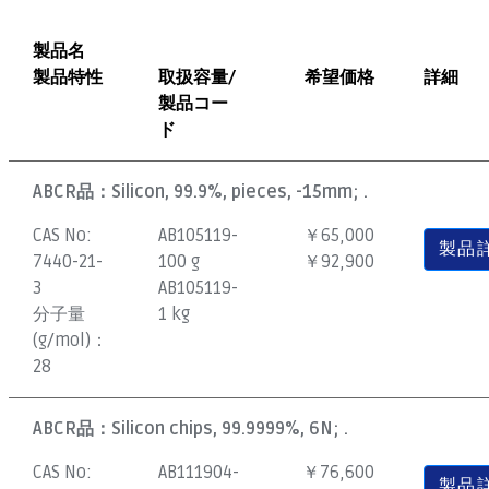
製品名
製品特性
取扱容量/
希望価格
詳細
製品コー
ド
ABCR品：
Silicon, 99.9%, pieces, -15mm; .
CAS No:
AB105119-
￥65,000
製品
7440-21-
100 g
￥92,900
3
AB105119-
分子量
1 kg
(g/mol)：
28
ABCR品：
Silicon chips, 99.9999%, 6N; .
CAS No:
AB111904-
￥76,600
製品