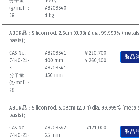
分子量
100 g
(g/mol)：
AB208540-
28
1 kg
ABCR品：
Silicon rod, 2.5cm (0.98in) dia, 99.999% (metal
basis); .
CAS No:
AB208541-
￥220,700
製品
7440-21-
100 mm
￥260,100
3
AB208541-
分子量
150 mm
(g/mol)：
28
ABCR品：
Silicon rod, 5.08cm (2.0in) dia, 99.999% (metal
basis); .
CAS No:
AB208542-
¥
121,000
製品
7440-21-
25 mm