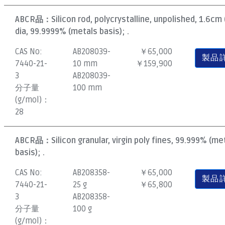
ABCR品：
Silicon rod, polycrystalline, unpolished, 1.6cm 
dia, 99.9999% (metals basis); .
CAS No:
AB208039-
￥65,000
製品
7440-21-
10 mm
￥159,900
3
AB208039-
分子量
100 mm
(g/mol)：
28
ABCR品：
Silicon granular, virgin poly fines, 99.999% (me
basis); .
CAS No:
AB208358-
￥65,000
製品
7440-21-
25 g
￥65,800
3
AB208358-
分子量
100 g
(g/mol)：