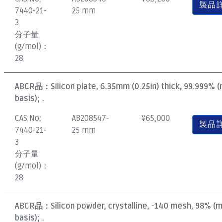
製品
7440-21-
25 mm
3
分子量
(g/mol)：
28
ABCR品：
Silicon plate, 6.35mm (0.25in) thick, 99.999% 
basis); .
CAS No:
AB208547-
¥
65,000
製品
7440-21-
25 mm
3
分子量
(g/mol)：
28
ABCR品：
Silicon powder, crystalline, -140 mesh, 98% (
basis); .