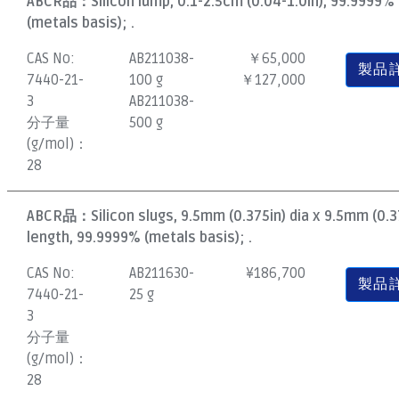
ABCR品：
Silicon lump, 0.1-2.5cm (0.04-1.0in), 99.9999%
(metals basis); .
CAS No:
AB211038-
￥65,000
製品
7440-21-
100 g
￥127,000
3
AB211038-
分子量
500 g
(g/mol)：
28
ABCR品：
Silicon slugs, 9.5mm (0.375in) dia x 9.5mm (0.3
length, 99.9999% (metals basis); .
CAS No:
AB211630-
¥
186,700
製品
7440-21-
25 g
3
分子量
(g/mol)：
28