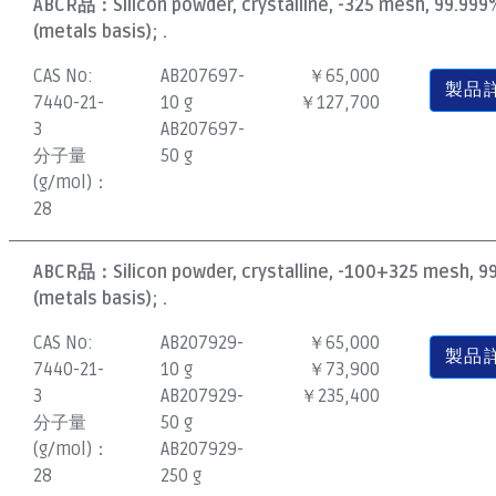
ABCR品：
Silicon powder, crystalline, -325 mesh, 99.999
(metals basis); .
CAS No:
AB207697-
￥65,000
製品
7440-21-
10 g
￥127,700
3
AB207697-
分子量
50 g
(g/mol)：
28
ABCR品：
Silicon powder, crystalline, -100+325 mesh, 
(metals basis); .
CAS No:
AB207929-
￥65,000
製品
7440-21-
10 g
￥73,900
3
AB207929-
￥235,400
分子量
50 g
(g/mol)：
AB207929-
28
250 g