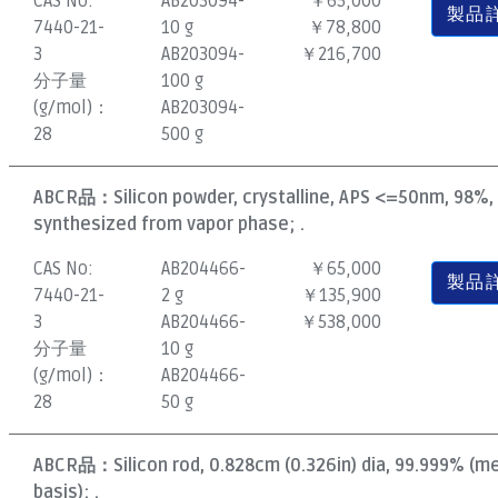
CAS No:
AB203094-
￥65,000
製品
7440-21-
10 g
￥78,800
3
AB203094-
￥216,700
分子量
100 g
(g/mol)：
AB203094-
28
500 g
ABCR品：
Silicon powder, crystalline, APS <=50nm, 98%,
synthesized from vapor phase; .
CAS No:
AB204466-
￥65,000
製品
7440-21-
2 g
￥135,900
3
AB204466-
￥538,000
分子量
10 g
(g/mol)：
AB204466-
28
50 g
ABCR品：
Silicon rod, 0.828cm (0.326in) dia, 99.999% (m
basis); .