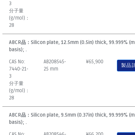
3
分子量
(g/mol)：
28
ABCR品：
Silicon plate, 12.5mm (0.5in) thick, 99.999% (
basis); .
CAS No:
AB208545-
¥
65,900
製品
7440-21-
25 mm
3
分子量
(g/mol)：
28
ABCR品：
Silicon plate, 9.5mm (0.37in) thick, 99.999% (
basis); .
CAS No:
AB208546-
¥
66,200