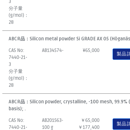
3
分子量
(g/mol)：
28
ABCR品：
Silicon metal powder Si GRADE AX 05 (Höganäs)
CAS No:
AB134574-
¥
65,000
製品
7440-21-
3
分子量
(g/mol)：
28
ABCR品：
Silicon powder, crystalline, -100 mesh, 99.9%
basis); .
CAS No:
AB201563-
￥65,000
製品
7440-21-
100 g
￥177,400