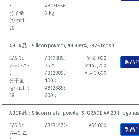
3
AB121856-
分子量
2 kg
(g/mol)：
28
ABCR品：
Silicon powder, 99.999%, -325 mesh; .
CAS No:
AB128855-
￥65,000
製品
7440-21-
25 g
￥142,200
3
AB128855-
￥546,600
分子量
100 g
(g/mol)：
AB128855-
28
500 g
ABCR品：
Silicon metal powder Si GRADE AX 20 (Höganäs)
CAS No:
AB134572-
¥
65,000
製品
7440-21-