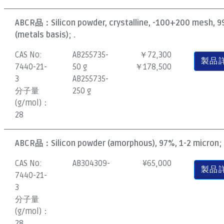
ABCR品：
Silicon powder, crystalline, -100+200 mesh, 
(metals basis); .
CAS No:
AB255735-
￥72,300
製品
7440-21-
50 g
￥178,500
3
AB255735-
分子量
250 g
(g/mol)：
28
ABCR品：
Silicon powder (amorphous), 97%, 1-2 micron; 
CAS No:
AB304309-
¥
65,000
製品
7440-21-
3
分子量
(g/mol)：
28