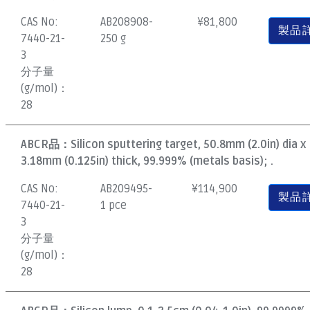
CAS No:
AB208908-
¥
81,800
製品
7440-21-
250 g
3
分子量
(g/mol)：
28
ABCR品：
Silicon sputtering target, 50.8mm (2.0in) dia x
3.18mm (0.125in) thick, 99.999% (metals basis); .
CAS No:
AB209495-
¥
114,900
製品
7440-21-
1 pce
3
分子量
(g/mol)：
28