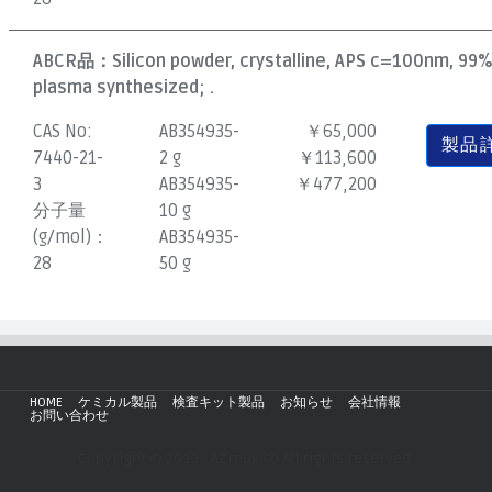
ABCR品：
Silicon powder, crystalline, APS c=100nm, 99%
plasma synthesized; .
CAS No:
AB354935-
￥65,000
製品
7440-21-
2 g
￥113,600
3
AB354935-
￥477,200
分子量
10 g
(g/mol)：
AB354935-
28
50 g
HOME
ケミカル製品
検査キット製品
お知らせ
会社情報
お問い合わせ
Copyright © 2019 - AZmax.co All rights reserved.