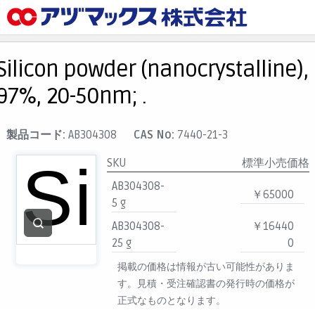
メニュー
ホーム
Silicon powder (nanocrystalline),
お気に入り
97%, 20-50nm; .
カート
マイアカウント
製品コード:
AB304308
CAS No:
7440-21-3
主要取扱ブランド
SKU
標準小売価格
代理店一覧
AB304308-
￥65000
5 g
支払い
AB304308-
￥16440
製品検索
25 g
0
見積発行
掲載の価格は情報が古い可能性がありま
す。見積・受注確認書の発行時の価格が
正式なものとなります。