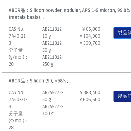
ABCR品：
Silicon powder, nodular, APS 1-5 micron, 99.9%
(metals basis); .
CAS No:
AB211812-
￥65,000
製品
7440-21-
10 g
￥104,900
3
AB211812-
￥369,700
分子量
50 g
(g/mol)：
AB211812-
28
250 g
ABCR品：
Silicon (Si), >98%; .
CAS No:
AB255273-
￥383,400
製品
7440-21-
50 g
￥606,600
3
AB255273-
分子量
100 g
(g/mol)：
28