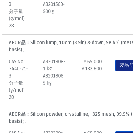
3
AB201563-
分子量
500 g
(g/mol)：
28
ABCR品：
Silicon lump, 10cm (3.9in) & down, 98.4% (met
basis); .
CAS No:
AB201808-
￥65,000
製品
7440-21-
1 kg
￥132,600
3
AB201808-
分子量
5 kg
(g/mol)：
28
ABCR品：
Silicon powder, crystalline, -325 mesh, 99.5% 
basis); .