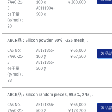
7440-21-
100 g
￥280,600
3
AB111904-
分子量
500 g
(g/mol)：
28
ABCR品：
Silicon powder, 99%, -325 mesh; .
CAS No:
AB121855-
￥65,000
製品
7440-21-
100 g
￥67,500
3
AB121855-
分子量
500 g
(g/mol)：
28
ABCR品：
Silicon random pieces, 99.5%, 2N5; .
CAS No:
AB121856-
￥65,000
製品
7440-21-
500 g
￥173,700