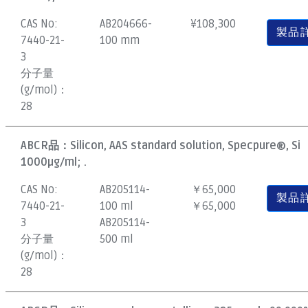
CAS No:
AB204666-
¥
108,300
製品
7440-21-
100 mm
3
分子量
(g/mol)：
28
ABCR品：
Silicon, AAS standard solution, Specpure®, Si
1000µg/ml; .
CAS No:
AB205114-
￥65,000
製品
7440-21-
100 ml
￥65,000
3
AB205114-
分子量
500 ml
(g/mol)：
28