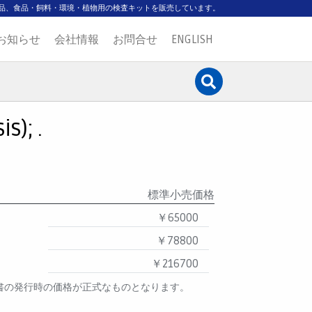
品、食品・飼料・環境・植物用の検査キットを販売しています。
お知らせ
会社情報
お問合せ
ENGLISH
s); .
標準小売価格
￥65000
￥78800
￥216700
書の発行時の価格が正式なものとなります。