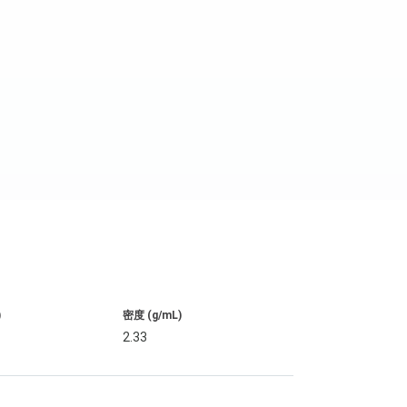
)
密度 (g/mL)
2.33