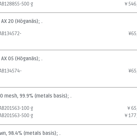
AB128855-500 g
￥546
 AX 20 (Höganäs); .
AB134572-
¥
65
 AX 05 (Höganäs); .
AB134574-
¥
65
00 mesh, 99.9% (metals basis); .
AB201563-100 g
￥65
AB201563-500 g
￥177
wn, 98.4% (metals basis); .