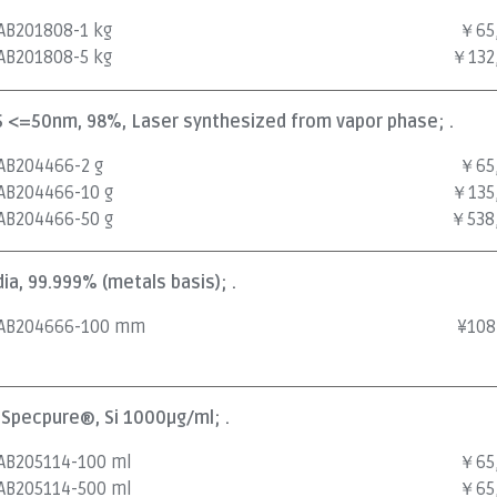
AB201808-1 kg
￥65
AB201808-5 kg
￥132
APS <=50nm, 98%, Laser synthesized from vapor phase; .
AB204466-2 g
￥65
AB204466-10 g
￥135
AB204466-50 g
￥538
dia, 99.999% (metals basis); .
AB204666-100 mm
¥
108
, Specpure®, Si 1000µg/ml; .
AB205114-100 ml
￥65
AB205114-500 ml
￥65