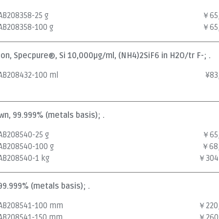
AB208358-25 g
￥65
AB208358-100 g
￥65
ion, Specpure®, Si 10,000µg/ml, (NH4)2SiF6 in H2O/tr F-; .
AB208432-100 ml
¥
83
own, 99.999% (metals basis); .
AB208540-25 g
￥65
AB208540-100 g
￥68
AB208540-1 kg
￥304
 99.999% (metals basis); .
AB208541-100 mm
￥220
AB208541-150 mm
￥260