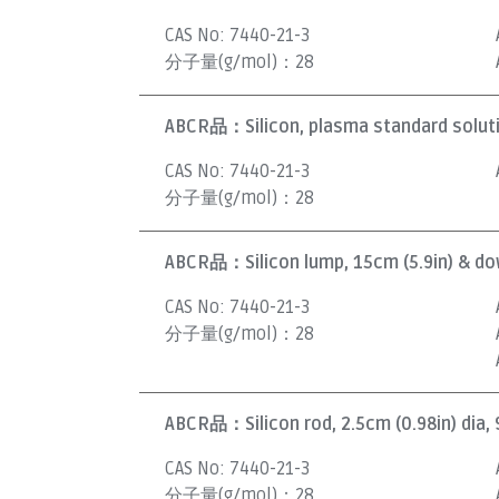
CAS No:
7440-21-3
分子量(g/mol)：
28
ABCR品：
Silicon, plasma standard solut
CAS No:
7440-21-3
分子量(g/mol)：
28
ABCR品：
Silicon lump, 15cm (5.9in) & d
CAS No:
7440-21-3
分子量(g/mol)：
28
ABCR品：
Silicon rod, 2.5cm (0.98in) dia,
CAS No:
7440-21-3
分子量(g/mol)：
28