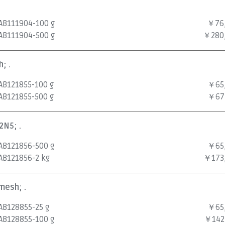
AB111904-100 g
￥76
AB111904-500 g
￥280
; .
AB121855-100 g
￥65
AB121855-500 g
￥67
2N5; .
AB121856-500 g
￥65
AB121856-2 kg
￥173
mesh; .
AB128855-25 g
￥65
AB128855-100 g
￥142