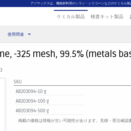
アヅマックスは、機能材料用のシラン・シリコーンなどのケミカル製
ケミカル製品
検査キット製品
使用用途
扱ブランド
代理店一覧
支払い
製品検索
見積発行
ine, -325 mesh, 99.5% (metals basi
-3
SKU
AB203094-10 g
AB203094-100 g
AB203094-500 g
掲載の価格は情報が古い可能性があります。見積・受注確認