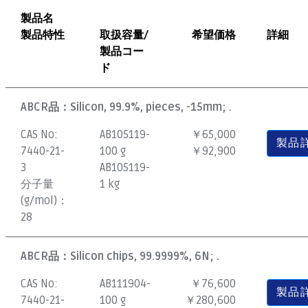
製品名
製品特性
取扱容量/
希望価格
詳細
製品コー
ド
ABCR品：
Silicon, 99.9%, pieces, -15mm; .
CAS No:
AB105119-
￥65,000
製品
7440-21-
100 g
￥92,900
3
AB105119-
分子量
1 kg
(g/mol)：
28
ABCR品：
Silicon chips, 99.9999%, 6N; .
CAS No:
AB111904-
￥76,600
製品
7440-21-
100 g
￥280,600