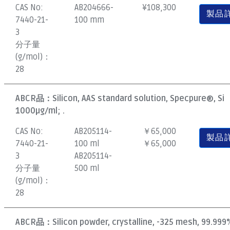
CAS No:
AB204666-
¥
108,300
製品
7440-21-
100 mm
3
分子量
(g/mol)：
28
ABCR品：
Silicon, AAS standard solution, Specpure®, Si
1000µg/ml; .
CAS No:
AB205114-
￥65,000
製品
7440-21-
100 ml
￥65,000
3
AB205114-
分子量
500 ml
(g/mol)：
28
ABCR品：
Silicon powder, crystalline, -325 mesh, 99.999