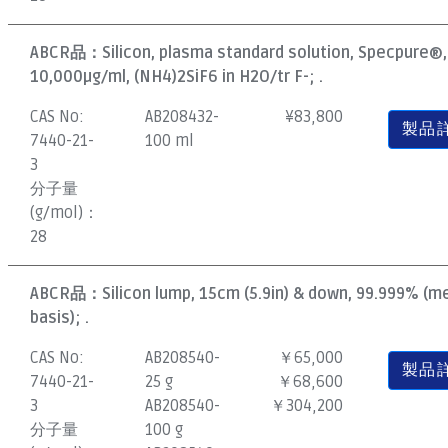
ABCR品：
Silicon, plasma standard solution, Specpure®,
10,000µg/ml, (NH4)2SiF6 in H2O/tr F-; .
CAS No:
AB208432-
¥
83,800
製品
7440-21-
100 ml
3
分子量
(g/mol)：
28
ABCR品：
Silicon lump, 15cm (5.9in) & down, 99.999% (m
basis); .
CAS No:
AB208540-
￥65,000
製品
7440-21-
25 g
￥68,600
3
AB208540-
￥304,200
分子量
100 g