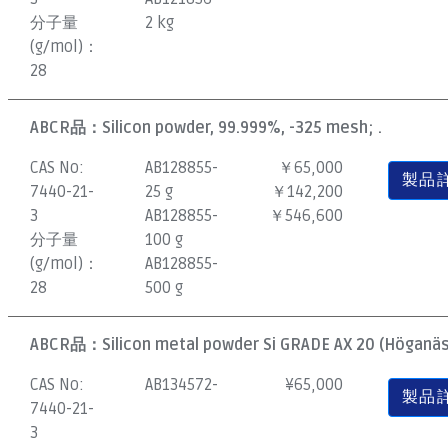
分子量
2 kg
(g/mol)：
28
ABCR品：
Silicon powder, 99.999%, -325 mesh; .
CAS No:
AB128855-
￥65,000
製品
7440-21-
25 g
￥142,200
3
AB128855-
￥546,600
分子量
100 g
(g/mol)：
AB128855-
28
500 g
ABCR品：
Silicon metal powder Si GRADE AX 20 (Höganäs)
CAS No:
AB134572-
¥
65,000
製品
7440-21-
3