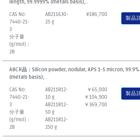
length, 99.9999% (metals basis); .
CAS No:
AB211630-
¥
186,700
製品
7440-21-
25 g
3
分子量
(g/mol)：
28
ABCR品：
Silicon powder, nodular, APS 1-5 micron, 99.9%
(metals basis); .
CAS No:
AB211812-
￥65,000
製品
7440-21-
10 g
￥104,900
3
AB211812-
￥369,700
分子量
50 g
(g/mol)：
AB211812-
28
250 g