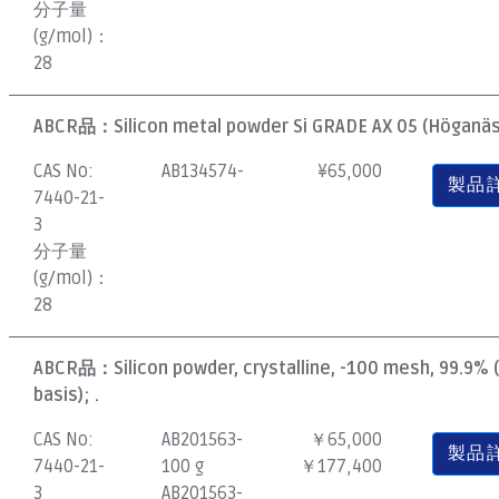
分子量
(g/mol)：
28
ABCR品：
Silicon metal powder Si GRADE AX 05 (Höganäs)
CAS No:
AB134574-
¥
65,000
製品
7440-21-
3
分子量
(g/mol)：
28
ABCR品：
Silicon powder, crystalline, -100 mesh, 99.9%
basis); .
CAS No:
AB201563-
￥65,000
製品
7440-21-
100 g
￥177,400
3
AB201563-