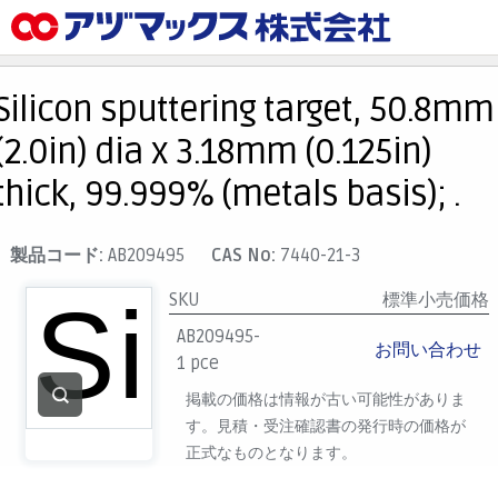
メニュー
ホーム
Silicon sputtering target, 50.8mm
お気に入り
(2.0in) dia x 3.18mm (0.125in)
カート
thick, 99.999% (metals basis); .
マイアカウント
主要取扱ブランド
製品コード:
AB209495
CAS No:
7440-21-3
代理店一覧
SKU
標準小売価格
支払い
AB209495-
お問い合わせ
製品検索
1 pce
掲載の価格は情報が古い可能性がありま
見積発行
す。見積・受注確認書の発行時の価格が
正式なものとなります。