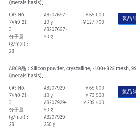
(metals basis); .
CAS No:
AB207697-
￥65,000
製品
7440-21-
10 g
￥127,700
3
AB207697-
分子量
50 g
(g/mol)：
28
ABCR品：
Silicon powder, crystalline, -100+325 mesh, 
(metals basis); .
CAS No:
AB207929-
￥65,000
製品
7440-21-
10 g
￥73,900
3
AB207929-
￥235,400
分子量
50 g
(g/mol)：
AB207929-
28
250 g