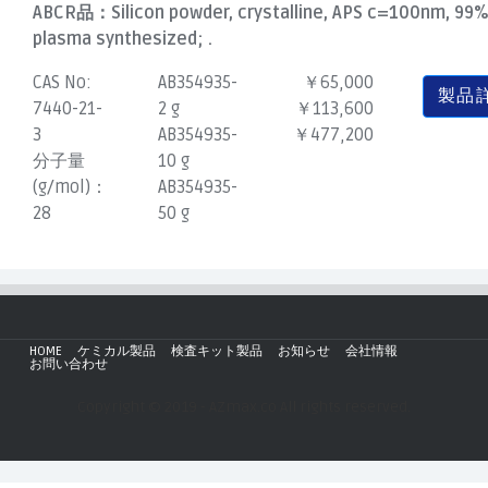
ABCR品：
Silicon powder, crystalline, APS c=100nm, 99%
plasma synthesized; .
CAS No:
AB354935-
￥65,000
製品
7440-21-
2 g
￥113,600
3
AB354935-
￥477,200
分子量
10 g
(g/mol)：
AB354935-
28
50 g
HOME
ケミカル製品
検査キット製品
お知らせ
会社情報
お問い合わせ
Copyright © 2019 - AZmax.co All rights reserved.