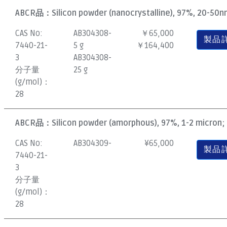
ABCR品：
Silicon powder (nanocrystalline), 97%, 20-50nm
CAS No:
AB304308-
￥65,000
製品
7440-21-
5 g
￥164,400
3
AB304308-
分子量
25 g
(g/mol)：
28
ABCR品：
Silicon powder (amorphous), 97%, 1-2 micron; 
CAS No:
AB304309-
¥
65,000
製品
7440-21-
3
分子量
(g/mol)：
28