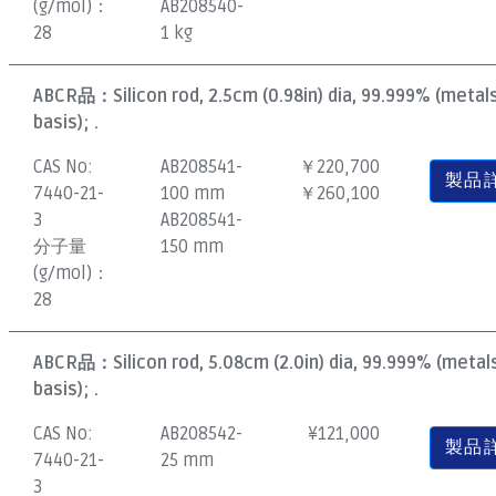
(g/mol)：
AB208540-
28
1 kg
ABCR品：
Silicon rod, 2.5cm (0.98in) dia, 99.999% (metal
basis); .
CAS No:
AB208541-
￥220,700
製品
7440-21-
100 mm
￥260,100
3
AB208541-
分子量
150 mm
(g/mol)：
28
ABCR品：
Silicon rod, 5.08cm (2.0in) dia, 99.999% (metal
basis); .
CAS No:
AB208542-
¥
121,000
製品
7440-21-
25 mm
3