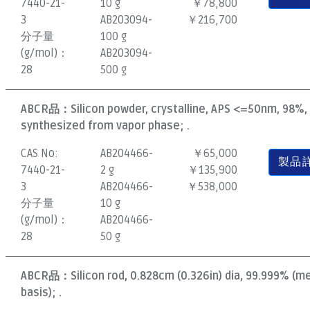
7440-21-
10 g
￥78,800
3
AB203094-
￥216,700
分子量
100 g
(g/mol)：
AB203094-
28
500 g
ABCR品：
Silicon powder, crystalline, APS <=50nm, 98%,
synthesized from vapor phase; .
CAS No:
AB204466-
￥65,000
製品
7440-21-
2 g
￥135,900
3
AB204466-
￥538,000
分子量
10 g
(g/mol)：
AB204466-
28
50 g
ABCR品：
Silicon rod, 0.828cm (0.326in) dia, 99.999% (m
basis); .