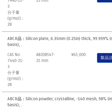
7440-21-
25 mm
3
分子量
(g/mol)：
28
ABCR品：
Silicon plate, 6.35mm (0.25in) thick, 99.999% 
basis); .
CAS No:
AB208547-
¥
65,000
製品
7440-21-
25 mm
3
分子量
(g/mol)：
28
ABCR品：
Silicon powder, crystalline, -140 mesh, 98% (
basis); .