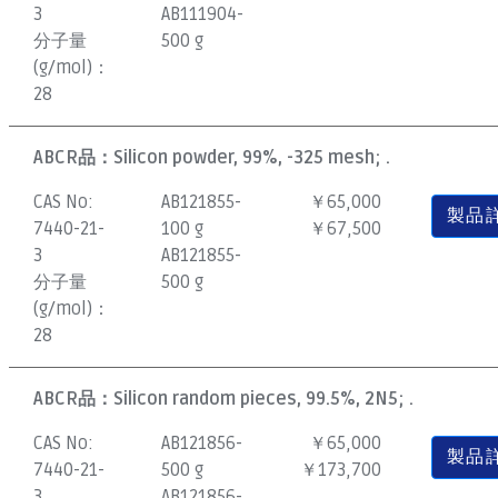
3
AB111904-
分子量
500 g
(g/mol)：
28
ABCR品：
Silicon powder, 99%, -325 mesh; .
CAS No:
AB121855-
￥65,000
製品
7440-21-
100 g
￥67,500
3
AB121855-
分子量
500 g
(g/mol)：
28
ABCR品：
Silicon random pieces, 99.5%, 2N5; .
CAS No:
AB121856-
￥65,000
製品
7440-21-
500 g
￥173,700
3
AB121856-