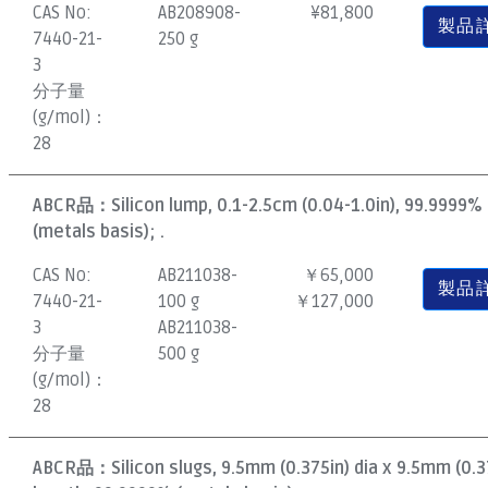
CAS No:
AB208908-
¥
81,800
製品
7440-21-
250 g
3
分子量
(g/mol)：
28
ABCR品：
Silicon lump, 0.1-2.5cm (0.04-1.0in), 99.9999%
(metals basis); .
CAS No:
AB211038-
￥65,000
製品
7440-21-
100 g
￥127,000
3
AB211038-
分子量
500 g
(g/mol)：
28
ABCR品：
Silicon slugs, 9.5mm (0.375in) dia x 9.5mm (0.3