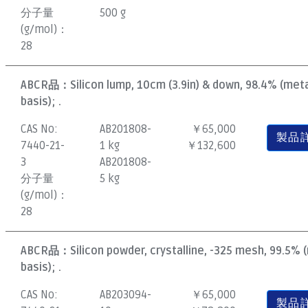
分子量
500 g
(g/mol)：
28
ABCR品：
Silicon lump, 10cm (3.9in) & down, 98.4% (met
basis); .
CAS No:
AB201808-
￥65,000
製品
7440-21-
1 kg
￥132,600
3
AB201808-
分子量
5 kg
(g/mol)：
28
ABCR品：
Silicon powder, crystalline, -325 mesh, 99.5% 
basis); .
CAS No:
AB203094-
￥65,000
製品