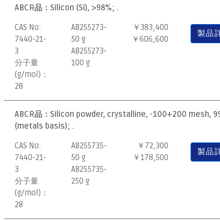
ABCR品：
Silicon (Si), >98%; .
CAS No:
AB255273-
￥383,400
製品
7440-21-
50 g
￥606,600
3
AB255273-
分子量
100 g
(g/mol)：
28
ABCR品：
Silicon powder, crystalline, -100+200 mesh, 
(metals basis); .
CAS No:
AB255735-
￥72,300
製品
7440-21-
50 g
￥178,500
3
AB255735-
分子量
250 g
(g/mol)：
28