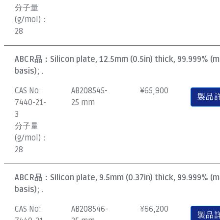
分子量
(g/mol)：
28
ABCR品：
Silicon plate, 12.5mm (0.5in) thick, 99.999% (
basis); .
CAS No:
AB208545-
¥
65,900
製品
7440-21-
25 mm
3
分子量
(g/mol)：
28
ABCR品：
Silicon plate, 9.5mm (0.37in) thick, 99.999% (
basis); .
CAS No:
AB208546-
¥
66,200
製品