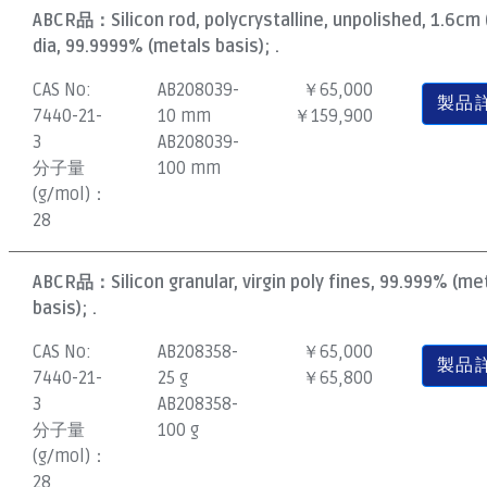
ABCR品：
Silicon rod, polycrystalline, unpolished, 1.6cm 
dia, 99.9999% (metals basis); .
CAS No:
AB208039-
￥65,000
製品
7440-21-
10 mm
￥159,900
3
AB208039-
分子量
100 mm
(g/mol)：
28
ABCR品：
Silicon granular, virgin poly fines, 99.999% (me
basis); .
CAS No:
AB208358-
￥65,000
製品
7440-21-
25 g
￥65,800
3
AB208358-
分子量
100 g
(g/mol)：
28