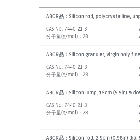
ABCR品：
Silicon rod, polycrystalline, u
CAS No:
7440-21-3
分子量(g/mol)：
28
ABCR品：
Silicon granular, virgin poly fi
CAS No:
7440-21-3
分子量(g/mol)：
28
ABCR品：
Silicon lump, 15cm (5.9in) & d
CAS No:
7440-21-3
分子量(g/mol)：
28
ABCR品：
Silicon rod, 2.5cm (0.98in) dia,