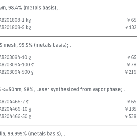
wn, 98.4% (metals basis); .
AB201808-1 kg
￥65
AB201808-5 kg
￥132
25 mesh, 99.5% (metals basis); .
AB203094-10 g
￥65
AB203094-100 g
￥78
AB203094-500 g
￥216
APS <=50nm, 98%, Laser synthesized from vapor phase; .
AB204466-2 g
￥65
AB204466-10 g
￥135
AB204466-50 g
￥538
dia, 99.999% (metals basis); .