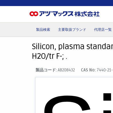
製品検索
主要取扱ブランド
代理店一覧
ホーム
お気に入り
カート
マイアカウント
主要取
Silicon, plasma standar
H2O/tr F-; .
製品コード:
AB208432
CAS No:
7440-21-