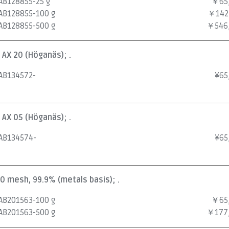
AB128855-25 g
￥65
AB128855-100 g
￥142
AB128855-500 g
￥546
 AX 20 (Höganäs); .
AB134572-
¥
65
 AX 05 (Höganäs); .
AB134574-
¥
65
00 mesh, 99.9% (metals basis); .
AB201563-100 g
￥65
AB201563-500 g
￥177