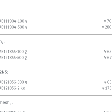
AB111904-100 g
￥76
AB111904-500 g
￥280
; .
AB121855-100 g
￥65
AB121855-500 g
￥67
2N5; .
AB121856-500 g
￥65
AB121856-2 kg
￥173
mesh; .