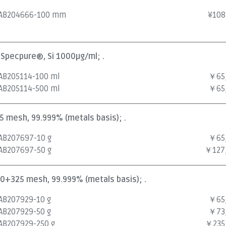
AB204666-100 mm
¥
108
, Specpure®, Si 1000µg/ml; .
AB205114-100 ml
￥65
AB205114-500 ml
￥65
25 mesh, 99.999% (metals basis); .
AB207697-10 g
￥65
AB207697-50 g
￥127
100+325 mesh, 99.999% (metals basis); .
AB207929-10 g
￥65
AB207929-50 g
￥73
AB207929-250 g
￥235