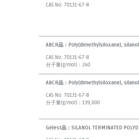
CAS No:
70131-67-8
ABCR品：
Poly(dimethylsiloxane), silano
CAS No:
70131-67-8
分子量(g/mol)：
240
ABCR品：
Poly(dimethylsiloxane), silano
CAS No:
70131-67-8
分子量(g/mol)：
139,000
Gelest品：
SILANOL TERMINATED POLYDI