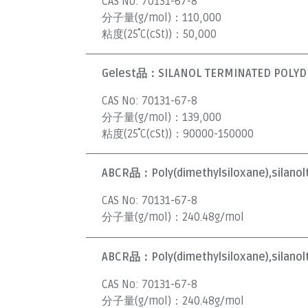
CAS No:
70131-67-8
分子量(g/mol)：
110,000
粘度(25˚C(cSt))：
50,000
Gelest品：
SILANOL TERMINATED POLYDI
CAS No:
70131-67-8
分子量(g/mol)：
139,000
粘度(25˚C(cSt))：
90000-150000
ABCR品：
Poly(dimethylsiloxane),silano
CAS No:
70131-67-8
分子量(g/mol)：
240.48g/mol
ABCR品：
Poly(dimethylsiloxane),silano
CAS No:
70131-67-8
分子量(g/mol)：
240.48g/mol