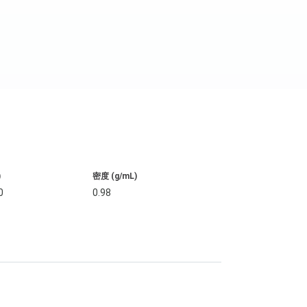
)
密度 (g/mL)
0
0.98