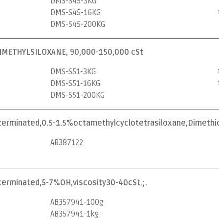
DMS-S45-3KG
DMS-S45-16KG
DMS-S45-200KG
METHYLSILOXANE, 90,000-150,000 cSt
DMS-S51-3KG
DMS-S51-16KG
DMS-S51-200KG
lterminated,0.5-1.5%octamethylcyclotetrasiloxane,Dimethic
AB387122
lterminated,5-7%OH,viscosity30-40cSt.;.
AB357941-100g
AB357941-1kg