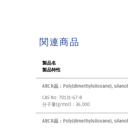
関連商品
製品名
製品特性
ABCR品：
Poly(dimethylsiloxane), silano
CAS No:
70131-67-8
分子量(g/mol)：
36,000
ABCR品：
Poly(dimethylsiloxane), silano