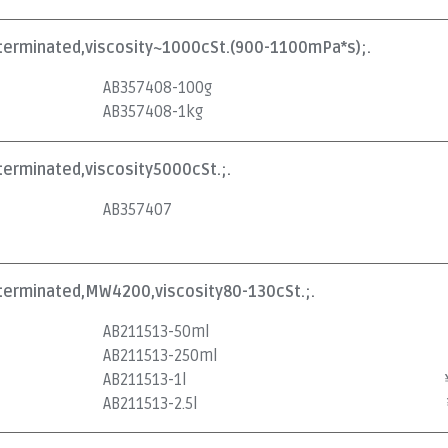
olterminated,viscosity~1000cSt.(900-1100mPa*s);.
AB357408-100g
AB357408-1kg
lterminated,viscosity5000cSt.;.
AB357407
lterminated,MW4200,viscosity80-130cSt.;.
AB211513-50ml
AB211513-250ml
AB211513-1l
AB211513-2.5l