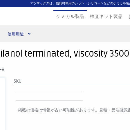
アヅマックスは、機能材料用のシラン・シリコーンなどのケミカル製
ケミカル製品
検査キット製品
使用用途
扱ブランド
代理店一覧
支払い
製品検索
見積発行
lanol terminated, viscosity 3500 c
-8
SKU
掲載の価格は情報が古い可能性があります。見積・受注確認