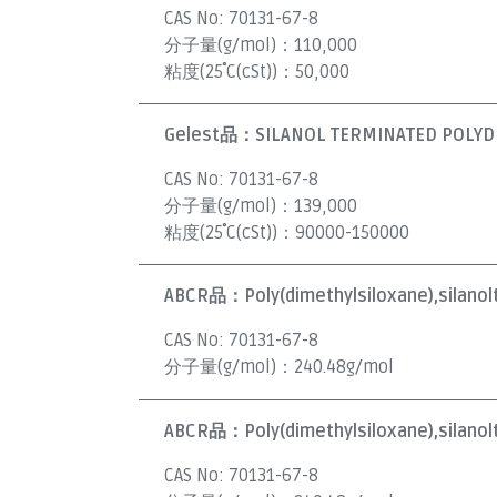
CAS No:
70131-67-8
分子量(g/mol)：
110,000
粘度(25˚C(cSt))：
50,000
Gelest品：
SILANOL TERMINATED POLYDI
CAS No:
70131-67-8
分子量(g/mol)：
139,000
粘度(25˚C(cSt))：
90000-150000
ABCR品：
Poly(dimethylsiloxane),silano
CAS No:
70131-67-8
分子量(g/mol)：
240.48g/mol
ABCR品：
Poly(dimethylsiloxane),silano
CAS No:
70131-67-8