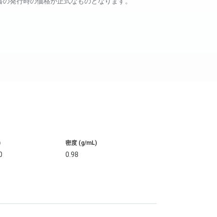
書の発行時の価格が正式なものとなります。
)
密度 (g/mL)
0
0.98