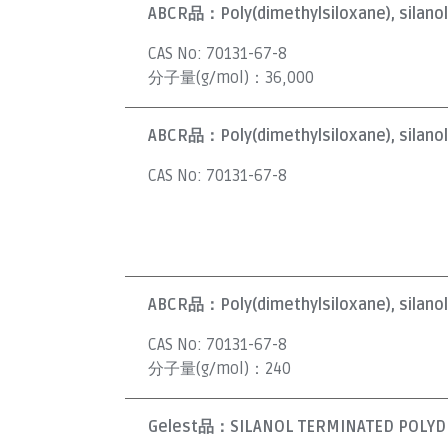
ABCR品：
Poly(dimethylsiloxane), silano
CAS No:
70131-67-8
分子量(g/mol)：
36,000
ABCR品：
Poly(dimethylsiloxane), silano
CAS No:
70131-67-8
ABCR品：
Poly(dimethylsiloxane), silano
CAS No:
70131-67-8
分子量(g/mol)：
240
Gelest品：
SILANOL TERMINATED POLYDI