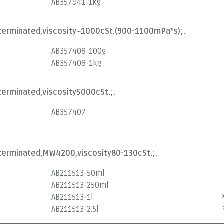
AB357941-1kg
olterminated,viscosity~1000cSt.(900-1100mPa*s);.
AB357408-100g
AB357408-1kg
lterminated,viscosity5000cSt.;.
AB357407
lterminated,MW4200,viscosity80-130cSt.;.
AB211513-50ml
AB211513-250ml
AB211513-1l
AB211513-2.5l