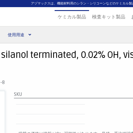
アヅマックスは、機能材料用のシラン・シリコーンなどのケミカル製
ケミカル製品
検査キット製品
使用用途
扱ブランド
代理店一覧
支払い
製品検索
見積発行
 silanol terminated, 0.02% OH, v
-8
SKU