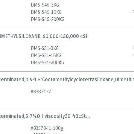
DMS-S45-3KG
DMS-S45-16KG
DMS-S45-200KG
METHYLSILOXANE, 90,000-150,000 cSt
DMS-S51-3KG
DMS-S51-16KG
DMS-S51-200KG
lterminated,0.5-1.5%octamethylcyclotetrasiloxane,Dimethic
AB387122
lterminated,5-7%OH,viscosity30-40cSt.;.
AB357941-100g