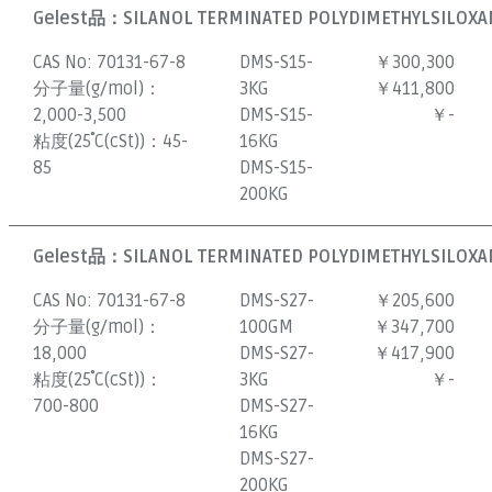
Gelest品：
SILANOL TERMINATED POLYDIMETHYLSILOXAN
CAS No:
70131-67-8
DMS-S15-
￥300,300
分子量(g/mol)：
3KG
￥411,800
2,000-3,500
DMS-S15-
￥-
粘度(25˚C(cSt))：
45-
16KG
85
DMS-S15-
200KG
Gelest品：
SILANOL TERMINATED POLYDIMETHYLSILOXAN
CAS No:
70131-67-8
DMS-S27-
￥205,600
分子量(g/mol)：
100GM
￥347,700
18,000
DMS-S27-
￥417,900
粘度(25˚C(cSt))：
3KG
￥-
700-800
DMS-S27-
16KG
DMS-S27-
200KG