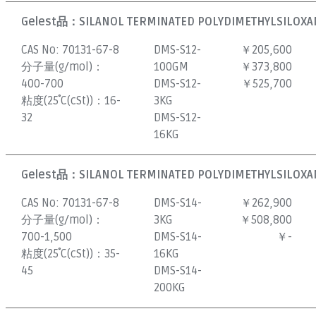
Gelest品：
SILANOL TERMINATED POLYDIMETHYLSILOXAN
CAS No:
70131-67-8
DMS-S12-
￥205,600
分子量(g/mol)：
100GM
￥373,800
400-700
DMS-S12-
￥525,700
粘度(25˚C(cSt))：
16-
3KG
32
DMS-S12-
16KG
Gelest品：
SILANOL TERMINATED POLYDIMETHYLSILOXAN
CAS No:
70131-67-8
DMS-S14-
￥262,900
分子量(g/mol)：
3KG
￥508,800
700-1,500
DMS-S14-
￥-
粘度(25˚C(cSt))：
35-
16KG
45
DMS-S14-
200KG