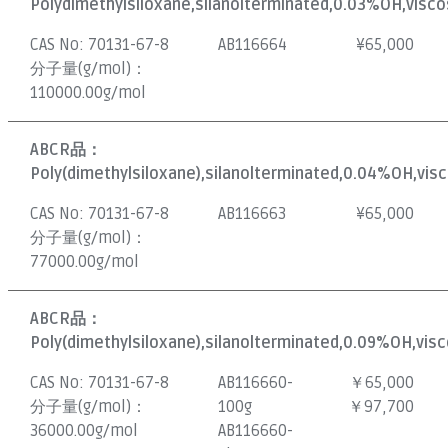
Polydimethylsiloxane,silanolterminated,0.03%OH,visco
CAS No:
70131-67-8
AB116664
¥
65,000
分子量(g/mol)：
110000.00g/mol
ABCR品：
Poly(dimethylsiloxane),silanolterminated,0.04%OH,visc
CAS No:
70131-67-8
AB116663
¥
65,000
分子量(g/mol)：
77000.00g/mol
ABCR品：
Poly(dimethylsiloxane),silanolterminated,0.09%OH,visc
CAS No:
70131-67-8
AB116660-
￥65,000
分子量(g/mol)：
100g
￥97,700
36000.00g/mol
AB116660-