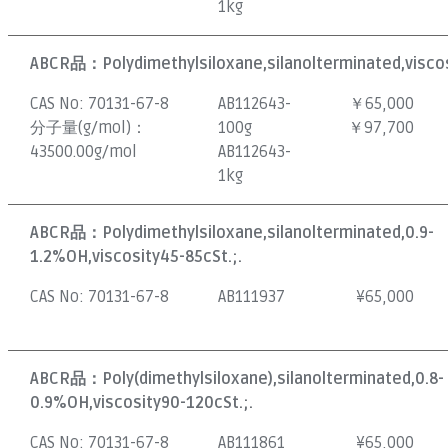
1kg
ABCR品：
Polydimethylsiloxane,silanolterminated,visco
CAS No:
70131-67-8
AB112643-
￥65,000
分子量(g/mol)：
100g
￥97,700
43500.00g/mol
AB112643-
1kg
ABCR品：
Polydimethylsiloxane,silanolterminated,0.9-
1.2%OH,viscosity45-85cSt.;.
CAS No:
70131-67-8
AB111937
¥
65,000
ABCR品：
Poly(dimethylsiloxane),silanolterminated,0.8-
0.9%OH,viscosity90-120cSt.;.
CAS No:
70131-67-8
AB111861
¥
65,000