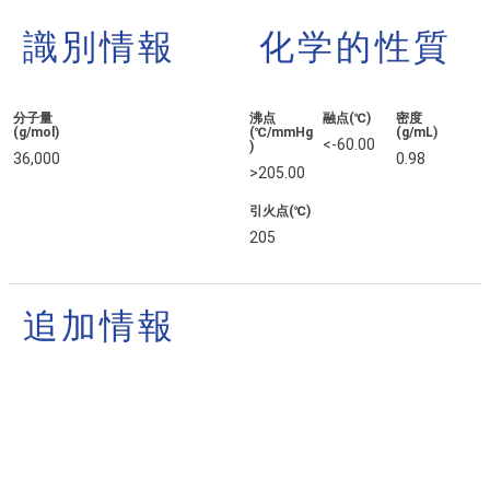
識別情報
化学的性質
分子量
沸点
融点(℃)
密度
(g/mol)
(℃/mmHg
(g/mL)
<-60.00
)
36,000
0.98
>205.00
引火点(℃)
205
追加情報