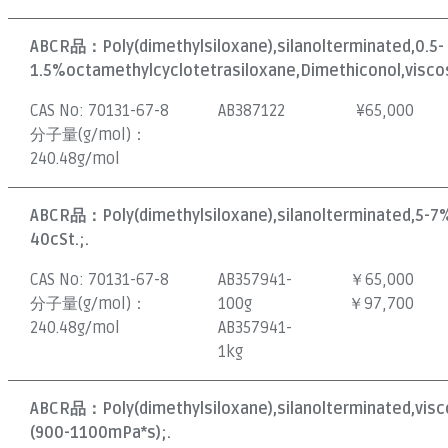
ABCR品：
Poly(dimethylsiloxane),silanolterminated,0.5-
1.5%octamethylcyclotetrasiloxane,Dimethiconol,viscos
CAS No:
70131-67-8
AB387122
¥
65,000
分子量(g/mol)：
240.48g/mol
ABCR品：
Poly(dimethylsiloxane),silanolterminated,5-7
40cSt.;.
CAS No:
70131-67-8
AB357941-
￥65,000
分子量(g/mol)：
100g
￥97,700
240.48g/mol
AB357941-
1kg
ABCR品：
Poly(dimethylsiloxane),silanolterminated,vis
(900-1100mPa*s);.