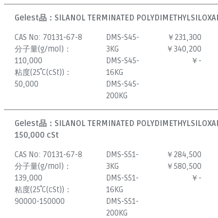
Gelest品：
SILANOL TERMINATED POLYDIMETHYLSILOXAN
CAS No:
70131-67-8
DMS-S45-
￥231,300
分子量(g/mol)：
3KG
￥340,200
110,000
DMS-S45-
￥-
粘度(25˚C(cSt))：
16KG
50,000
DMS-S45-
200KG
Gelest品：
SILANOL TERMINATED POLYDIMETHYLSILOXAN
150,000 cSt
CAS No:
70131-67-8
DMS-S51-
￥284,500
分子量(g/mol)：
3KG
￥580,500
139,000
DMS-S51-
￥-
粘度(25˚C(cSt))：
16KG
90000-150000
DMS-S51-
200KG