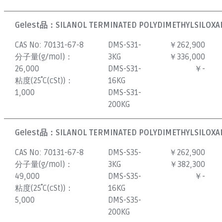
Gelest品：
SILANOL TERMINATED POLYDIMETHYLSILOXAN
CAS No:
70131-67-8
DMS-S31-
￥262,900
分子量(g/mol)：
3KG
￥336,000
26,000
DMS-S31-
￥-
粘度(25˚C(cSt))：
16KG
1,000
DMS-S31-
200KG
Gelest品：
SILANOL TERMINATED POLYDIMETHYLSILOXAN
CAS No:
70131-67-8
DMS-S35-
￥262,900
分子量(g/mol)：
3KG
￥382,300
49,000
DMS-S35-
￥-
粘度(25˚C(cSt))：
16KG
5,000
DMS-S35-
200KG