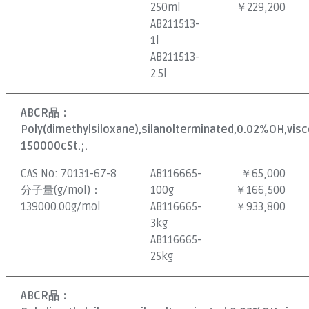
250ml
￥229,200
AB211513-
1l
AB211513-
2.5l
ABCR品：
Poly(dimethylsiloxane),silanolterminated,0.02%OH,vis
150000cSt.;.
CAS No:
70131-67-8
AB116665-
￥65,000
分子量(g/mol)：
100g
￥166,500
139000.00g/mol
AB116665-
￥933,800
3kg
AB116665-
25kg
ABCR品：