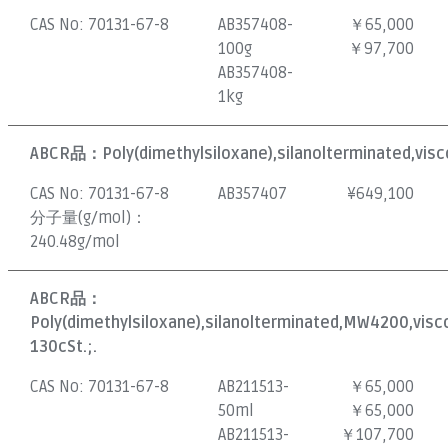
CAS No:
70131-67-8
AB357408-
￥65,000
100g
￥97,700
AB357408-
1kg
ABCR品：
Poly(dimethylsiloxane),silanolterminated,visc
CAS No:
70131-67-8
AB357407
¥
649,100
分子量(g/mol)：
240.48g/mol
ABCR品：
Poly(dimethylsiloxane),silanolterminated,MW4200,visc
130cSt.;.
CAS No:
70131-67-8
AB211513-
￥65,000
50ml
￥65,000
AB211513-
￥107,700