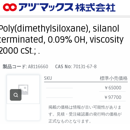
メニュー
ホーム
Poly(dimethylsiloxane), silanol
お気に入り
terminated, 0.09% OH, viscosity
カート
2000 cSt.; .
マイアカウント
主要取扱ブランド
製品コード:
AB116660
CAS No:
70131-67-8
代理店一覧
SKU
標準小売価格
支払い
￥65000
製品検索
￥97700
見積発行
掲載の価格は情報が古い可能性がありま
す。見積・受注確認書の発行時の価格が
正式なものとなります。