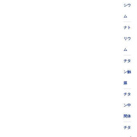
シウ
ム
ナト
リウ
ム
チタ
ン触
媒
チタ
ン中
間体
チタ