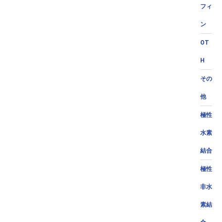
フィ
ン
OT
H
その
他
極性
水素
結合
極性
非水
素結