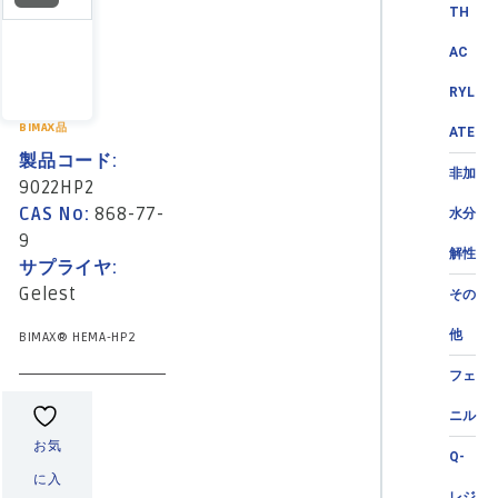
TH
AC
RYL
BIMAX品
ATE
製品コード:
非加
9022HP2
CAS No:
868-77-
水分
9
解性
サプライヤ:
Gelest
その
他
BIMAX® HEMA-HP2
フェ
ニル
お気
Q-
に入
レジ