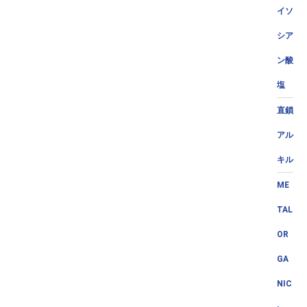
イソ
シア
ン酸
塩
直鎖
アル
キル
ME
TAL
OR
GA
NIC