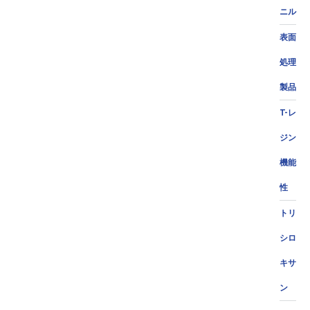
ニル
表面
処理
製品
T-レ
ジン
機能
性
トリ
シロ
キサ
ン