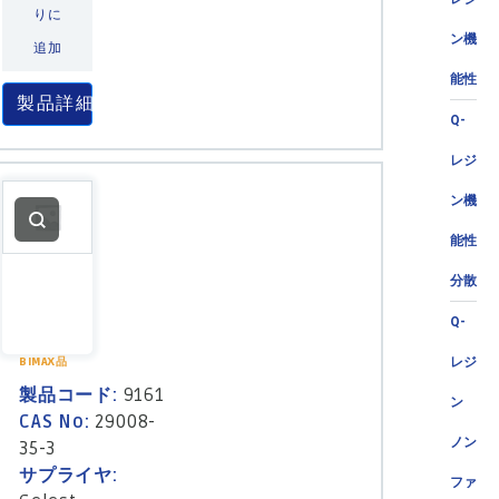
りに
ン機
追加
能性
製品詳細
Q-
レジ
ン機
能性
分散
Q-
レジ
BIMAX品
製品コード:
9161
ン
CAS No:
29008-
ノン
35-3
サプライヤ:
ファ