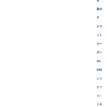
合
高分
子
クア
ット
カー
ボン
SIL
ANE
シリ
ケー
ト/
ミネ