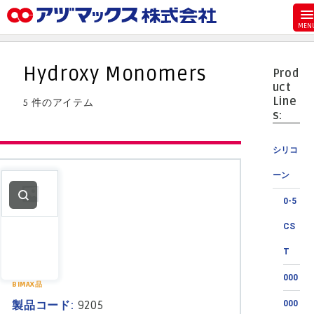
メニュー
ホーム
Hydroxy Monomers
Prod
お気に入り
uct
Line
5 件のアイテム
カート
s:
マイアカウント
シリコ
主要取扱ブランド
ーン
代理店一覧
0-5
支払い
CS
製品検索
T
見積発行
000
BIMAX品
製品コード:
9205
000