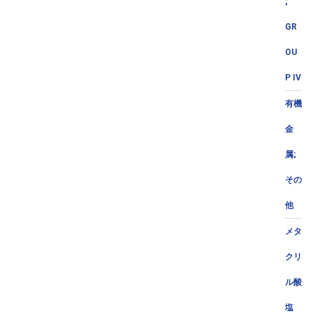
;
GR
OU
P IV
有機
金
属;
その
他
メタ
クリ
ル酸
塩