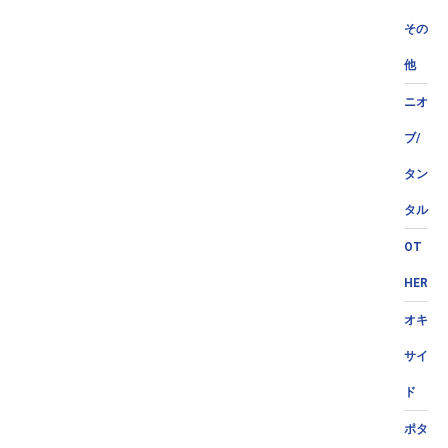
その
他
ニオ
ブ/
タン
タル
OT
HER
オキ
サイ
ド
ポタ