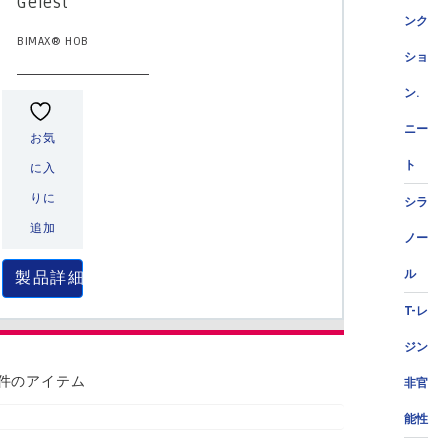
Gelest
ンク
BIMAX® HOB
ショ
ン.
ニー
お気
ト
に入
りに
シラ
追加
ノー
ル
製品詳細
T-レ
ジン
 件のアイテム
非官
能性