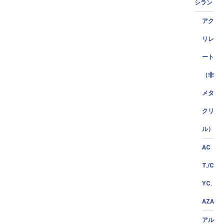
シラン
アク
リレ
ート
（非
メタ
クリ
ル）
AC
T./C
YC.
AZA
アル