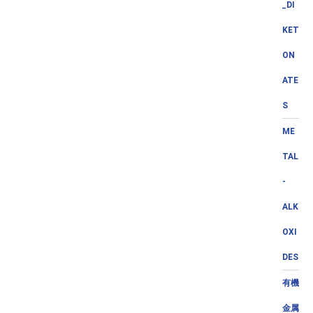
_DI
KET
ON
ATE
S
ME
TAL
-
ALK
OXI
DES
有機
金属