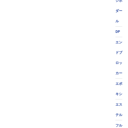
ジポ
ダー
ル
DP
エン
ドブ
ロッ
カー
エポ
キシ
エス
テル
フル