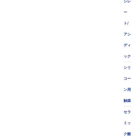
シレ
ー
ト/
アシ
ディ
ック
シリ
コー
ン用
触媒
セラ
ミッ
ク酸