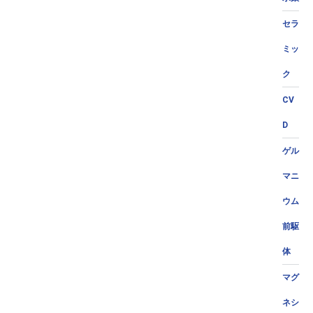
セラ
ミッ
ク
CV
D
ゲル
マニ
ウム
前駆
体
マグ
ネシ