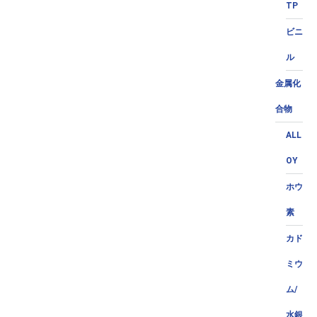
TP
ビニ
ル
金属化
合物
ALL
OY
ホウ
素
カド
ミウ
ム/
水銀