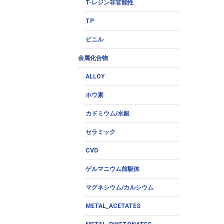
T-レジン非官能性
TP
ビニル
金属化合物
ALLOY
ホウ素
カドミウム/水銀
セラミック
CVD
ゲルマニウム前駆体
マグネシウム/カルシウム
METAL_ACETATES