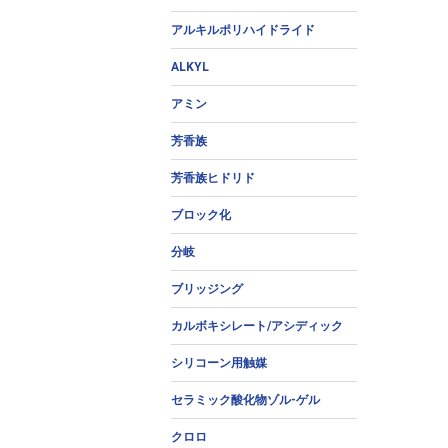
アルキルポリハイドライド
ALKYL
アミン
芳香族
芳香族ヒドリド
ブロック化
分岐
ブリッジング
カルボキシレート/アシディック
シリコーン用触媒
セラミック酸化物ゾル-ゲル
クロロ