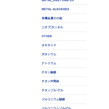
METAL_DIKETONATES
METAL-ALKOXIDES
有機金属その他
ニオブ/タンタル
OTHER
オキサイド
ポタシウム
ナトリウム
チタン触媒
チタン中間体
チタンゾル-ゲル
ジルコニウム触媒
ジルコニウムゾルゲル