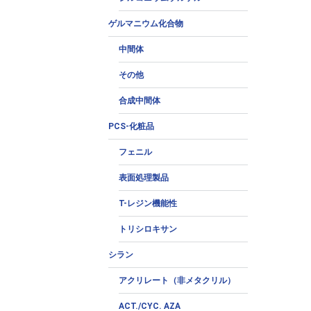
ゲルマニウム化合物
中間体
その他
合成中間体
PCS-化粧品
フェニル
表面処理製品
T-レジン機能性
トリシロキサン
シラン
アクリレート（非メタクリル）
ACT./CYC. AZA