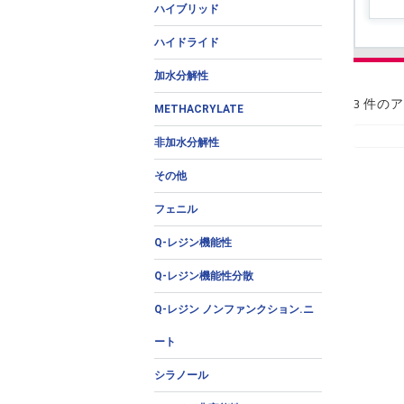
ハイブリッド
ハイドライド
加水分解性
3 件の
METHACRYLATE
非加水分解性
その他
フェニル
Q-レジン機能性
Q-レジン機能性分散
Q-レジン ノンファンクション.ニ
ート
シラノール