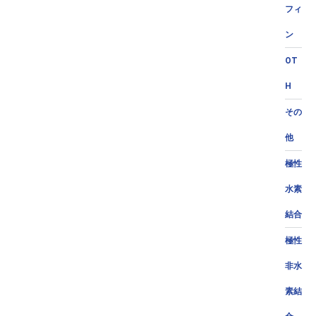
フィ
ン
OT
H
その
他
極性
水素
結合
極性
非水
素結