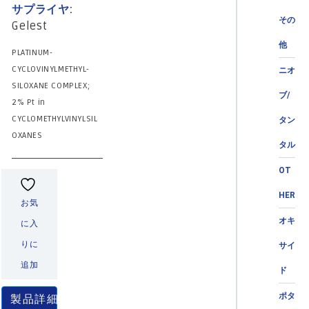
サプライヤ:
その
Gelest
他
PLATINUM-
CYCLOVINYLMETHYL-
ニオ
SILOXANE COMPLEX;
ブ/
2% Pt in
CYCLOMETHYLVINYLSIL
タン
OXANES
タル
OT
HER
お気
オキ
に入
りに
サイ
追加
ド
ポタ
製品詳細