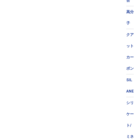
合
高分
子
クア
ット
カー
ボン
SIL
ANE
シリ
ケー
ト/
ミネ