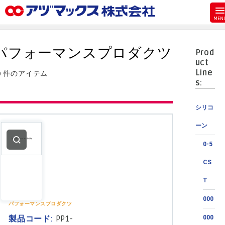
メニュー
ホーム
パフォーマンスプロダクツ
Prod
お気に入り
uct
Line
0 件のアイテム
カート
s:
マイアカウント
シリコ
主要取扱ブランド
ーン
代理店一覧
0-5
支払い
CS
製品検索
T
見積発行
000
パフォーマンスプロダクツ
製品コード:
PP1-
000