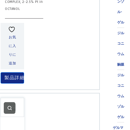
ンゾ
COMPLEX; 2-2.5% Pt in
OCTANOL
ル-
ゲル
ジル
お気
コニ
に入
ウム
りに
追加
触媒
ジル
製品詳細
コニ
ウム
ゾル
ゲル
ゲルマ