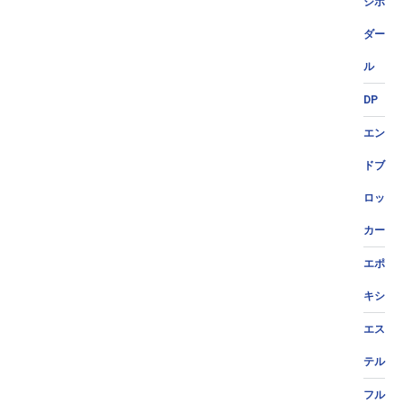
ジポ
ダー
ル
DP
エン
ドブ
ロッ
カー
エポ
キシ
エス
テル
フル