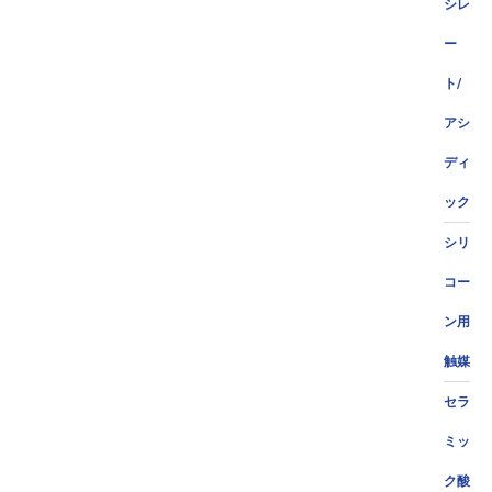
シレ
ー
ト/
アシ
ディ
ック
シリ
コー
ン用
触媒
セラ
ミッ
ク酸