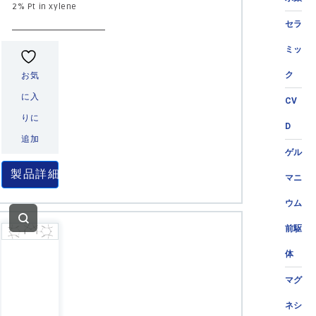
2% Pt in xylene
セラ
ミッ
ク
お気
に入
CV
りに
D
追加
ゲル
製品詳細
マニ
ウム
前駆
体
マグ
ネシ