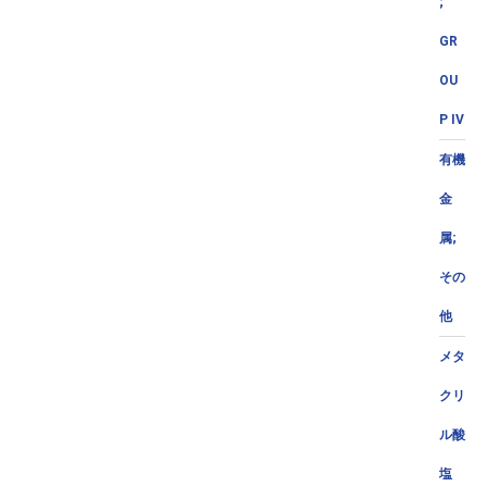
;
GR
OU
P IV
有機
金
属;
その
他
メタ
クリ
ル酸
塩