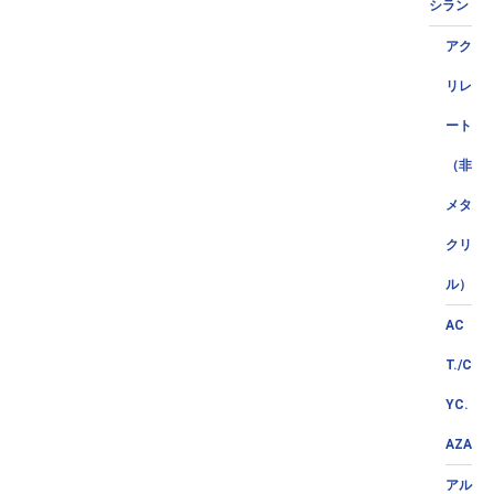
シラン
アク
リレ
ート
（非
メタ
クリ
ル）
AC
T./C
YC.
AZA
アル