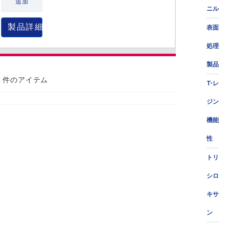
追加
ニル
製品詳細
表面
処理
製品
0 件のアイテム
T-レ
ジン
機能
性
トリ
シロ
キサ
ン