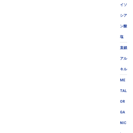
イソ
シア
ン酸
塩
直鎖
アル
キル
ME
TAL
OR
GA
NIC