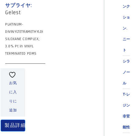
サプライヤ:
ンク
Gelest
ショ
PLATINUM-
ン.
DIVINYLTETRAMETHYLDI
SILOXANE COMPLEX;
ニー
3.0% Pt in VINYL
ト
TERMINATED PDMS
シラ
ノー
お気
ル
に入
T-レ
りに
ジン
追加
非官
製品詳細
能性