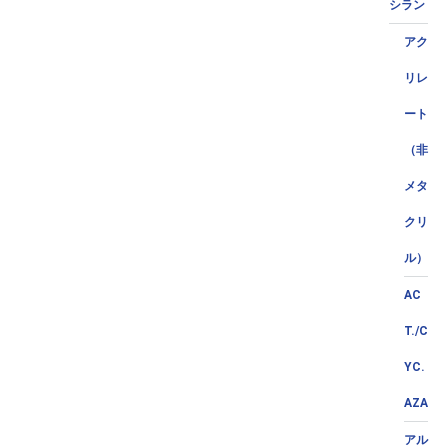
シラン
アク
リレ
ート
（非
メタ
クリ
ル）
AC
T./C
YC.
AZA
アル