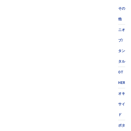
その
他
ニオ
ブ/
タン
タル
OT
HER
オキ
サイ
ド
ポタ