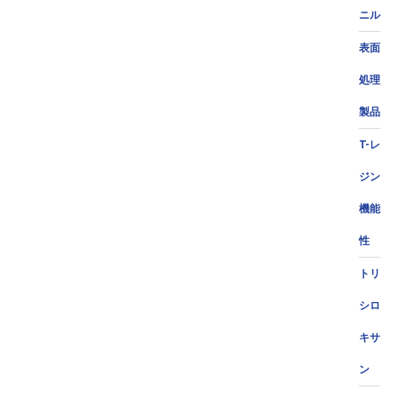
ニル
表面
処理
製品
T-レ
ジン
機能
性
トリ
シロ
キサ
ン