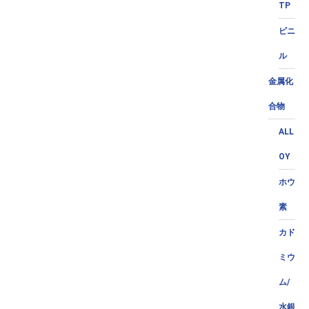
TP
ビニ
ル
金属化
合物
ALL
OY
ホウ
素
カド
ミウ
ム/
水銀