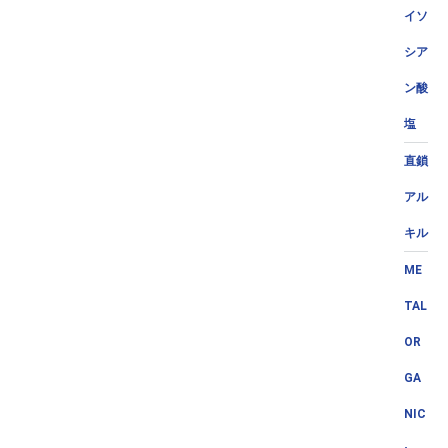
イソ
シア
ン酸
塩
直鎖
アル
キル
ME
TAL
OR
GA
NIC