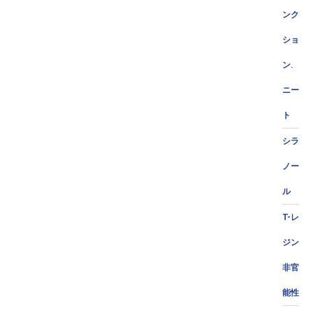
ンク
ショ
ン.
ニー
ト
シラ
ノー
ル
T-レ
ジン
非官
能性