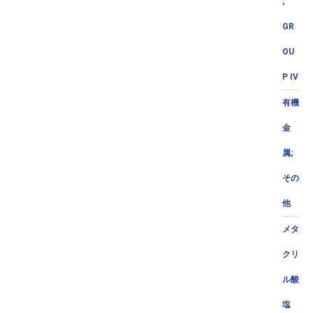
;
GR
OU
P IV
有機
金
属;
その
他
メタ
クリ
ル酸
塩