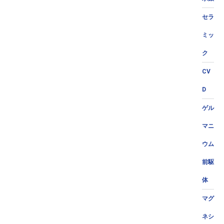
セラ
ミッ
ク
CV
D
ゲル
マニ
ウム
前駆
体
マグ
ネシ