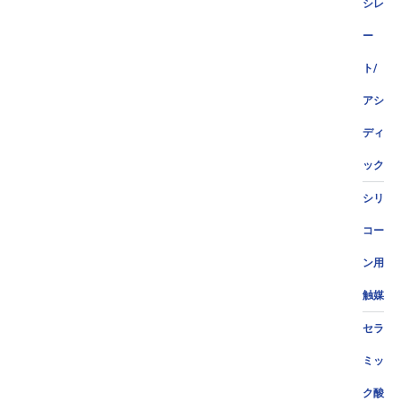
シレ
ー
ト/
アシ
ディ
ック
シリ
コー
ン用
触媒
セラ
ミッ
ク酸