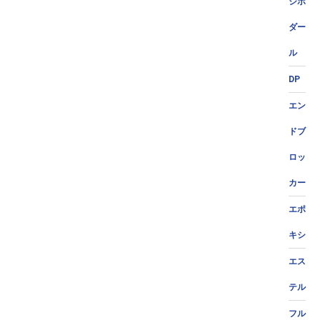
ジポ
ダー
ル
DP
エン
ドブ
ロッ
カー
エポ
キシ
エス
テル
フル