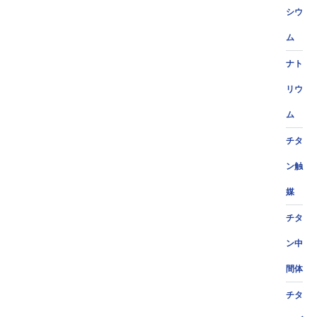
シウ
ム
ナト
リウ
ム
チタ
ン触
媒
チタ
ン中
間体
チタ