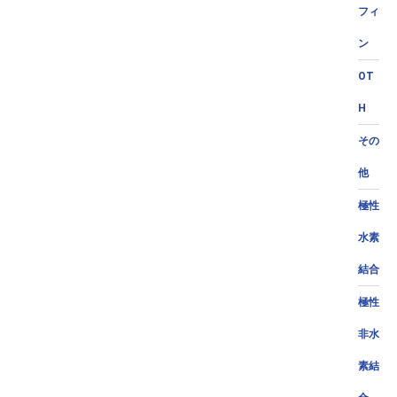
フィ
ン
OT
H
その
他
極性
水素
結合
極性
非水
素結