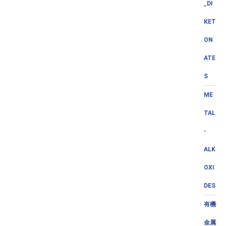
_DI
KET
ON
ATE
S
ME
TAL
-
ALK
OXI
DES
有機
金属