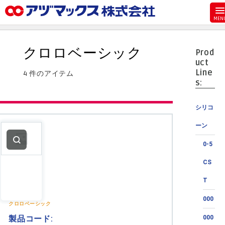
メニュー
ホーム
クロロベーシック
Prod
お気に入り
uct
Line
4 件のアイテム
カート
s:
マイアカウント
シリコ
主要取扱ブランド
ーン
代理店一覧
0-5
支払い
CS
製品検索
T
見積発行
000
クロロベーシック
製品コード:
000