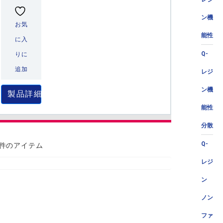
ン機
お気
能性
に入
Q-
りに
追加
レジ
ン機
製品詳細
能性
分散
Q-
 件のアイテム
レジ
ン
ノン
ファ