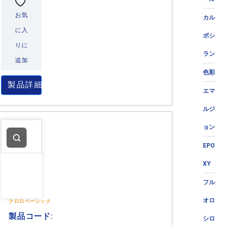
お気
カル
に入
ボシ
りに
ラン
追加
色彩
製品詳細
エマ
ルジ
ョン
EPO
XY
フル
オロ
クロロベーシック
製品コード:
シロ