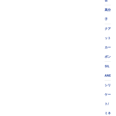
合
高分
子
クア
ット
カー
ボン
SIL
ANE
シリ
ケー
ト/
ミネ