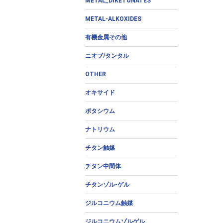
METAL_DIKETONATES
METAL-ALKOXIDES
有機金属その他
ニオブ/タンタル
OTHER
オキサイド
ポタシウム
ナトリウム
チタン触媒
チタン中間体
チタンゾル-ゲル
ジルコニウム触媒
ジルコニウムゾルゲル