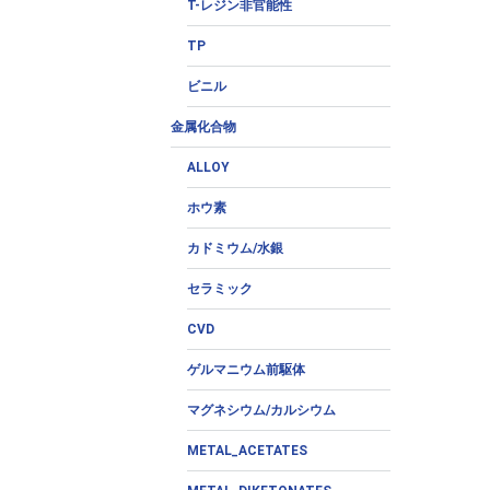
T-レジン非官能性
TP
ビニル
金属化合物
ALLOY
ホウ素
カドミウム/水銀
セラミック
CVD
ゲルマニウム前駆体
マグネシウム/カルシウム
METAL_ACETATES