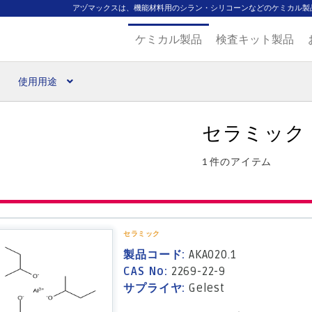
アヅマックスは、機能材料用のシラン・シリコーンなどのケミカル製
ケミカル製品
検査キット製品
使用用途
扱ブランド
代理店一覧
支払い
製品検索
見積発行
セラミック
1 件のアイテム
セラミック
製品コード:
AKA020.1
CAS No:
2269-22-9
サプライヤ:
Gelest