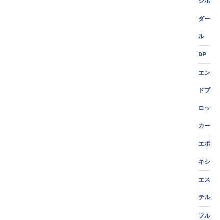
ジポ
ダー
ル
DP
エン
ドブ
ロッ
カー
エポ
キシ
エス
テル
フル