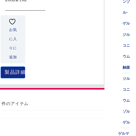
BIMAX® EMA
ンゾ
ル-
ゲル
お気
ジル
に入
コニ
りに
ウム
追加
触媒
製品詳細
ジル
コニ
ウム
0 件のアイテム
ゾル
ゲル
ゲルマ