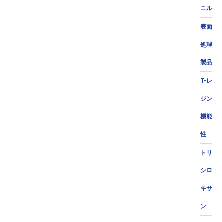
ニル
表面
処理
製品
T-レ
ジン
機能
性
トリ
シロ
キサ
ン