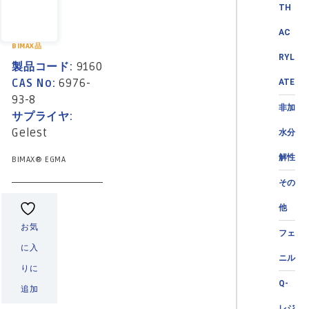
TH
AC
BIMAX品
RYL
製品コード:
9160
CAS No:
6976-
ATE
93-8
非加
サプライヤ:
Gelest
水分
解性
BIMAX® EGMA
その
他
お気
フェ
に入
ニル
りに
Q-
追加
レジ