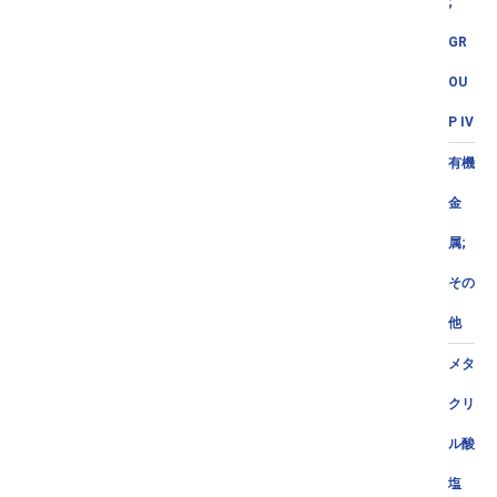
;
GR
OU
P IV
有機
金
属;
その
他
メタ
クリ
ル酸
塩