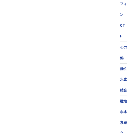
フィ
ン
OT
H
その
他
極性
水素
結合
極性
非水
素結