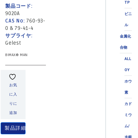
TP
製品コード:
9020A
ビニ
CAS No:
760-93-
ル
0 & 79-41-4
サプライヤ:
金属化
Gelest
合物
BIMAX® MAN
ALL
OY
ホウ
お気
素
に入
りに
カド
追加
ミウ
ム/
製品詳細
水銀