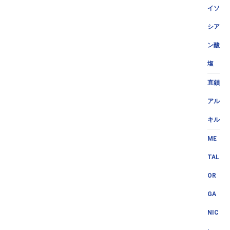
イソ
シア
ン酸
塩
直鎖
アル
キル
ME
TAL
OR
GA
NIC