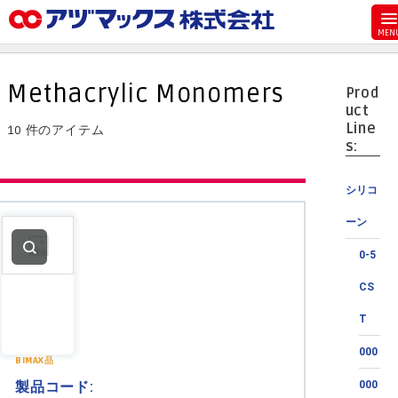
メニュー
ホーム
Methacrylic Monomers
Prod
お気に入り
uct
Line
10 件のアイテム
カート
s:
マイアカウント
シリコ
主要取扱ブランド
ーン
代理店一覧
0-5
支払い
CS
製品検索
T
見積発行
000
BIMAX品
製品コード:
000