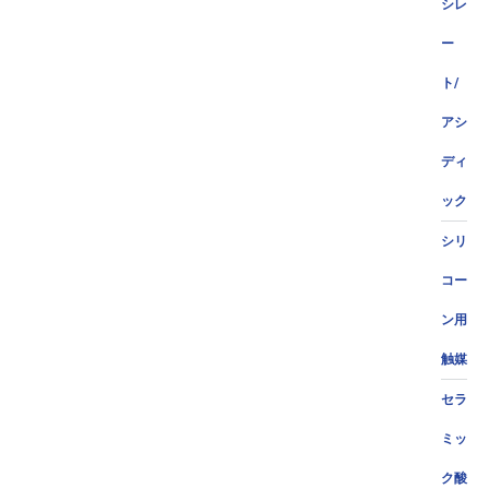
シレ
ー
ト/
アシ
ディ
ック
シリ
コー
ン用
触媒
セラ
ミッ
ク酸