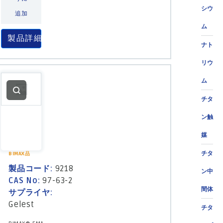
シウ
追加
ム
製品詳細
ナト
リウ
ム
チタ
ン触
媒
チタ
BIMAX品
製品コード:
9218
ン中
CAS No:
97-63-2
間体
サプライヤ:
Gelest
チタ