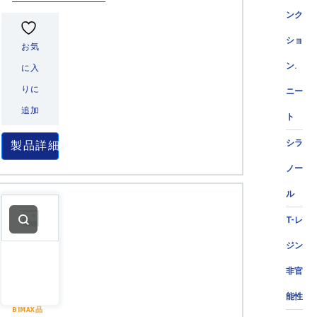
ンク
ショ
お気
ン.
に入
りに
ニー
追加
ト
シラ
製品詳細
ノー
ル
T-レ
ジン
非官
能性
BIMAX品