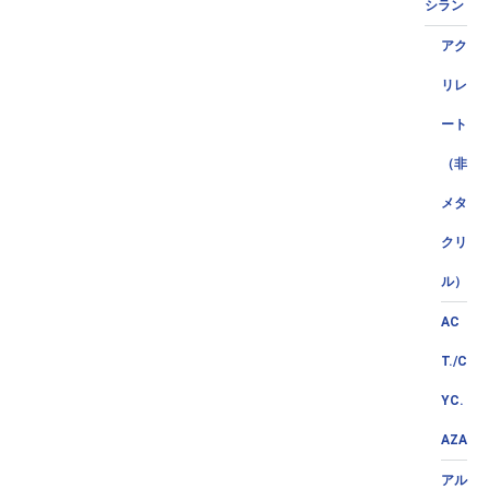
シラン
アク
リレ
ート
（非
メタ
クリ
ル）
AC
T./C
YC.
AZA
アル