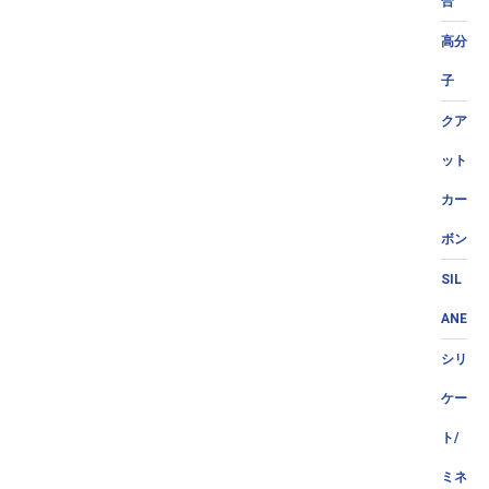
合
高分
子
クア
ット
カー
ボン
SIL
ANE
シリ
ケー
ト/
ミネ