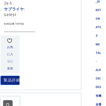
_DI
24-5
サプライヤ:
KET
Gelest
ON
BIMAX® THFMA
ATE
S
ME
お気
TAL
に入
りに
-
追加
ALK
OXI
製品詳細
DES
有機
金属