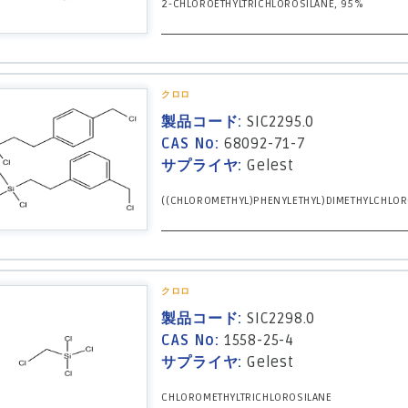
2-CHLOROETHYLTRICHLOROSILANE, 95%
クロロ
製品コード:
SIC2295.0
CAS No:
68092-71-7
サプライヤ:
Gelest
((CHLOROMETHYL)PHENYLETHYL)DIMETHYLCHLOR
クロロ
製品コード:
SIC2298.0
CAS No:
1558-25-4
サプライヤ:
Gelest
CHLOROMETHYLTRICHLOROSILANE