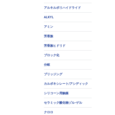
アルキルポリハイドライド
ALKYL
アミン
芳香族
芳香族ヒドリド
ブロック化
分岐
ブリッジング
カルボキシレート/アシディック
シリコーン用触媒
セラミック酸化物ゾル-ゲル
クロロ