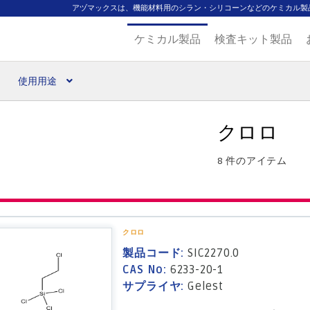
アヅマックスは、機能材料用のシラン・シリコーンなどのケミカル製
ケミカル製品
検査キット製品
使用用途
扱ブランド
代理店一覧
支払い
製品検索
見積発行
クロロ
8 件のアイテム
クロロ
製品コード:
SIC2270.0
CAS No:
6233-20-1
サプライヤ:
Gelest