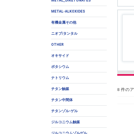
METAL_DIKETONATES
METAL-ALKOXIDES
有機金属その他
ニオブ/タンタル
OTHER
オキサイド
ポタシウム
ナトリウム
チタン触媒
8 件の
チタン中間体
チタンゾル-ゲル
ジルコニウム触媒
ジルコニウムゾルゲル