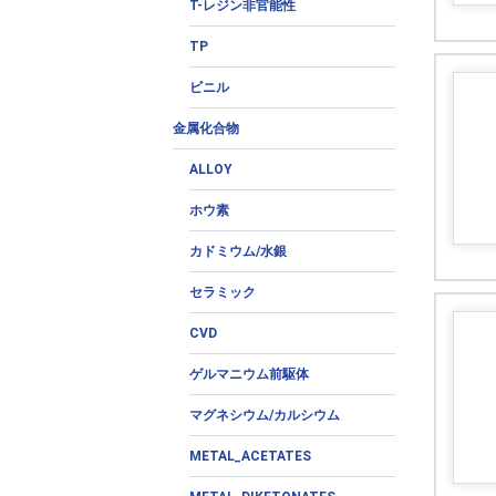
T-レジン非官能性
TP
ビニル
金属化合物
ALLOY
ホウ素
カドミウム/水銀
セラミック
CVD
ゲルマニウム前駆体
マグネシウム/カルシウム
METAL_ACETATES