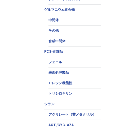
ゲルマニウム化合物
中間体
その他
合成中間体
PCS-化粧品
フェニル
表面処理製品
T-レジン機能性
トリシロキサン
シラン
アクリレート（非メタクリル）
ACT./CYC. AZA