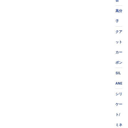
合
高分
子
クア
ット
カー
ボン
SIL
ANE
シリ
ケー
ト/
ミネ