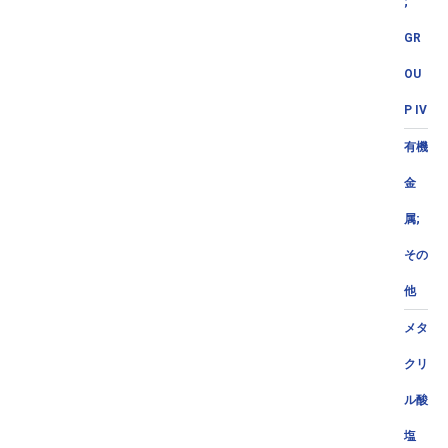
;
GR
OU
P IV
有機
金
属;
その
他
メタ
クリ
ル酸
塩