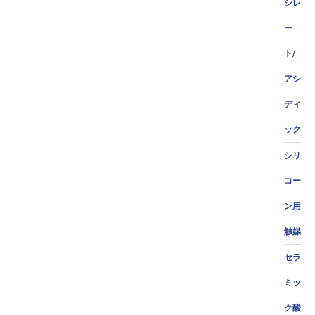
シレ
ー
ト/
アシ
ディ
ック
シリ
コー
ン用
触媒
セラ
ミッ
ク酸