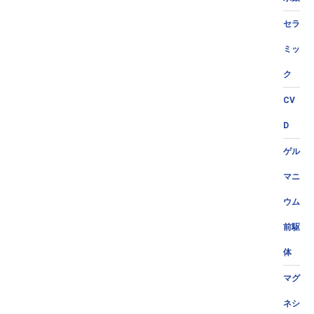
セラ
ミッ
ク
CV
D
ゲル
マニ
ウム
前駆
体
マグ
ネシ