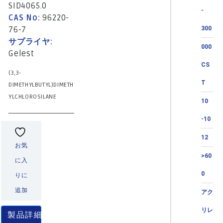
SID4065.0
-
CAS No:
96220-
76-7
300
サプライヤ:
000
Gelest
CS
(3,3-
T
DIMETHYLBUTYL)DIMETH
YLCHLOROSILANE
10
-10
12
お気
>60
に入
0
りに
追加
アク
リレ
製品詳細