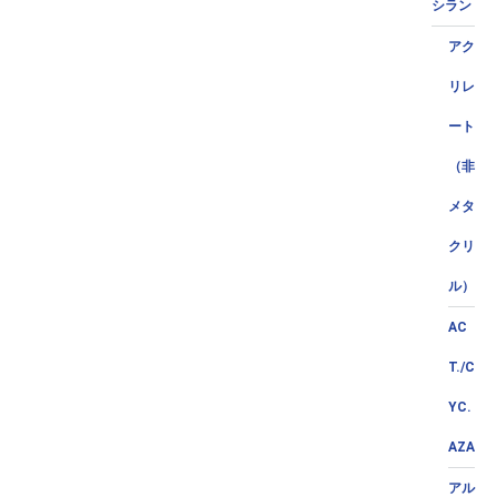
シラン
アク
リレ
ート
（非
メタ
クリ
ル）
AC
T./C
YC.
AZA
アル