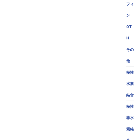
フィ
ン
OT
H
その
他
極性
水素
結合
極性
非水
素結