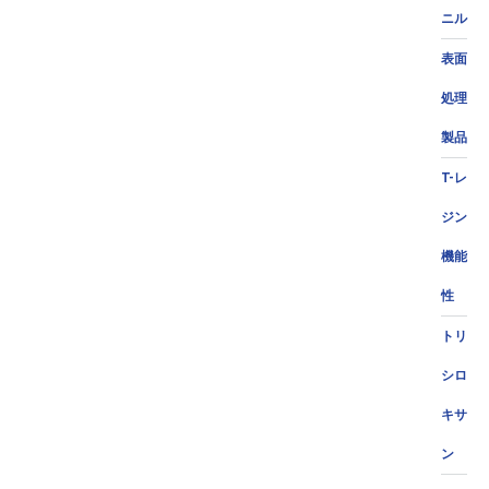
ニル
表面
処理
製品
T-レ
ジン
機能
性
トリ
シロ
キサ
ン