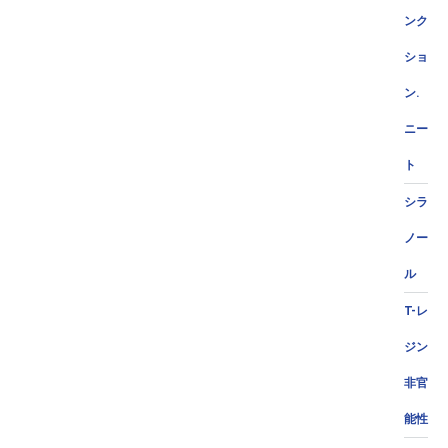
ンク
ショ
ン.
ニー
ト
シラ
ノー
ル
T-レ
ジン
非官
能性