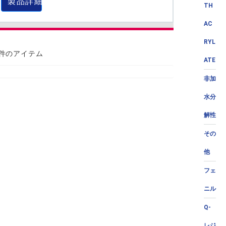
製品詳細
TH
AC
RYL
 件のアイテム
ATE
非加
水分
解性
その
他
フェ
ニル
Q-
レジ