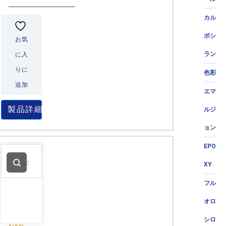
カル
ボシ
お気
ラン
に入
りに
色彩
追加
エマ
製品詳細
ルジ
ョン
EPO
XY
フル
オロ
シロ