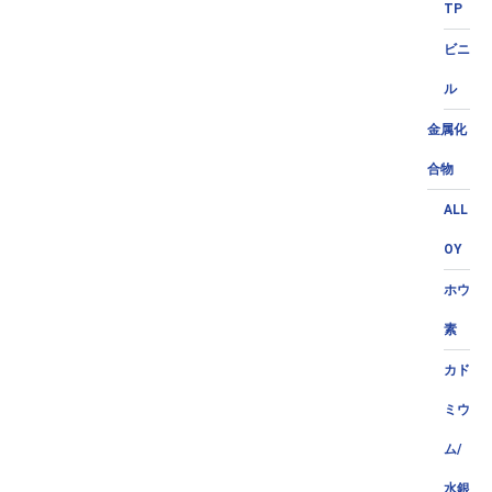
TP
ビニ
ル
金属化
合物
ALL
OY
ホウ
素
カド
ミウ
ム/
水銀