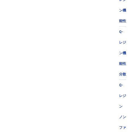
ン機
能性
Q-
レジ
ン機
能性
分散
Q-
レジ
ン
ノン
ファ