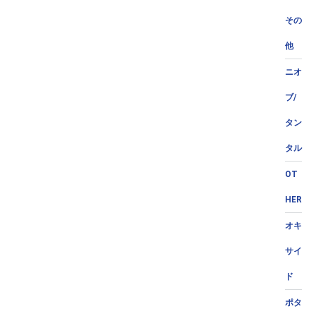
その
他
ニオ
ブ/
タン
タル
OT
HER
オキ
サイ
ド
ポタ