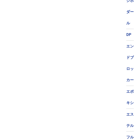
ジポ
ダー
ル
DP
エン
ドブ
ロッ
カー
エポ
キシ
エス
テル
フル