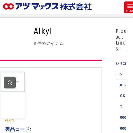
メニュー
ホーム
Alkyl
Prod
お気に入り
uct
Line
3 件のアイテム
カート
s:
マイアカウント
シリコ
主要取扱ブランド
ーン
代理店一覧
0-5
支払い
CS
製品検索
T
見積発行
000
ALKYL
製品コード:
000