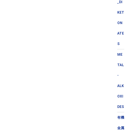
_DI
KET
ON
ATE
S
ME
TAL
-
ALK
OXI
DES
有機
金属