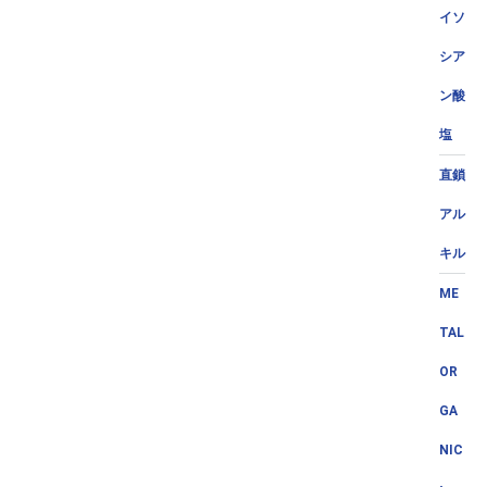
イソ
シア
ン酸
塩
直鎖
アル
キル
ME
TAL
OR
GA
NIC