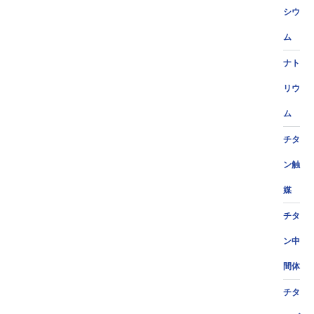
シウ
ム
ナト
リウ
ム
チタ
ン触
媒
チタ
ン中
間体
チタ