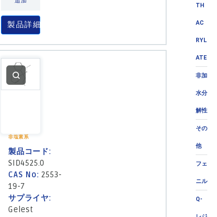
追加
TH
AC
製品詳細
RYL
ATE
非加
水分
解性
その
非塩素系
他
製品コード:
SID4525.0
フェ
CAS No:
2553-
ニル
19-7
サプライヤ:
Q-
Gelest
レジ