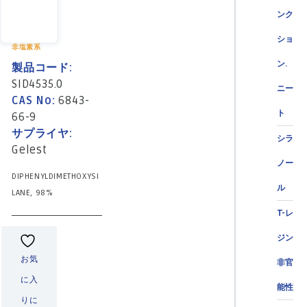
ンク
ショ
非塩素系
ン.
製品コード:
SID4535.0
ニー
CAS No:
6843-
ト
66-9
サプライヤ:
シラ
Gelest
ノー
DIPHENYLDIMETHOXYSI
ル
LANE, 98%
T-レ
ジン
お気
非官
に入
能性
りに