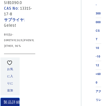
SIB1090.0
-
CAS No:
13315-
17-8
300
サプライヤ:
000
Gelest
CS
BIS[(p-
T
DIMETHYLSILYL)PHENYL
]ETHER, 96%
10
-10
12
お気
>60
に入
0
りに
追加
アク
リレ
製品詳細