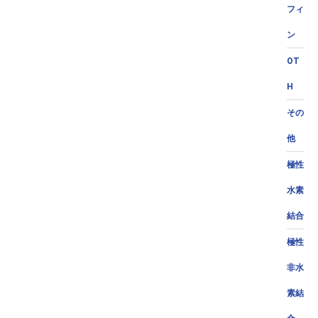
フィ
ン
OT
H
その
他
極性
水素
結合
極性
非水
素結