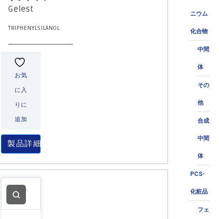
Gelest
ニウム
TRIPHENYLSILANOL
化合物
中間
体
お気
その
に入
他
りに
追加
合成
中間
製品詳細
体
PCS-
化粧品
フェ