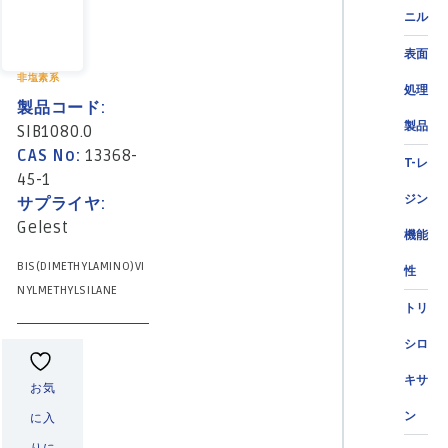
ニル
表面
非塩素系
処理
製品コード:
製品
SIB1080.0
CAS No:
13368-
T-レ
45-1
ジン
サプライヤ:
Gelest
機能
BIS(DIMETHYLAMINO)VI
性
NYLMETHYLSILANE
トリ
シロ
キサ
お気
ン
に入