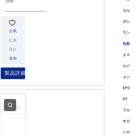
ZENE
カル
ボシ
お気
ラン
に入
色彩
りに
エマ
追加
ルジ
製品詳細
ョン
EPO
XY
フル
オロ
シロ