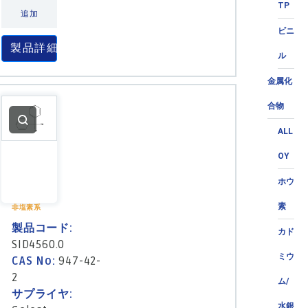
TP
追加
ビニ
製品詳細
ル
金属化
合物
ALL
OY
ホウ
素
非塩素系
製品コード:
カド
SID4560.0
ミウ
CAS No:
947-42-
2
ム/
サプライヤ:
水銀