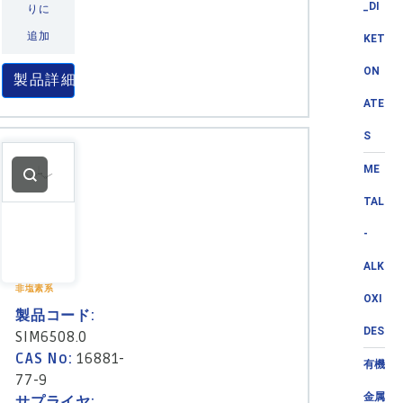
_DI
りに
追加
KET
ON
製品詳細
ATE
S
ME
TAL
-
ALK
非塩素系
OXI
製品コード:
DES
SIM6508.0
CAS No:
16881-
有機
77-9
金属
サプライヤ: