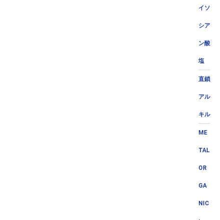
イソ
シア
ン酸
塩
直鎖
アル
キル
ME
TAL
OR
GA
NIC