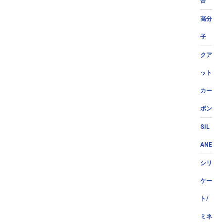
合
高分
子
クア
ット
カー
ボン
SIL
ANE
シリ
ケー
ト/
ミネ