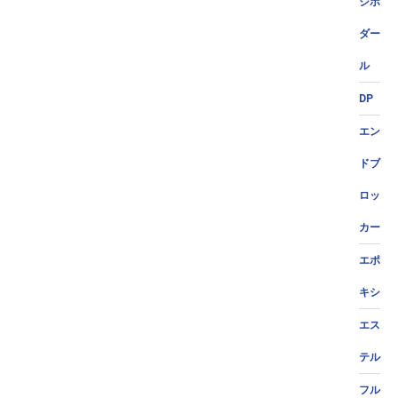
ジポ
ダー
ル
DP
エン
ドブ
ロッ
カー
エポ
キシ
エス
テル
フル