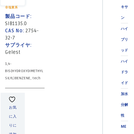
キサ
非塩素系
製品コード:
ン
SIB1135.0
ハイ
CAS No:
2754-
32-7
ブリ
サプライヤ:
ッド
Gelest
ハイ
1,4-
BIS(HYDROXYDIMETHYL
ドラ
SILYL)BENZENE, tech
イド
加水
分解
お気
性
に入
りに
ME