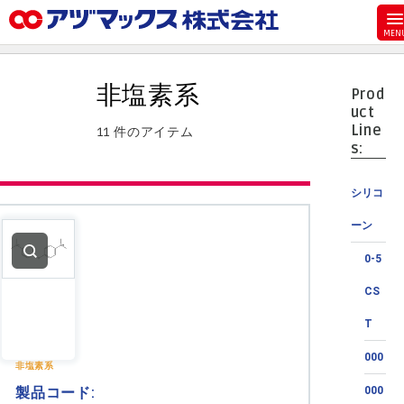
メニュー
ホーム
非塩素系
Prod
お気に入り
uct
Line
11 件のアイテム
カート
s:
マイアカウント
シリコ
主要取扱ブランド
ーン
代理店一覧
0-5
支払い
CS
製品検索
T
見積発行
000
非塩素系
製品コード:
000