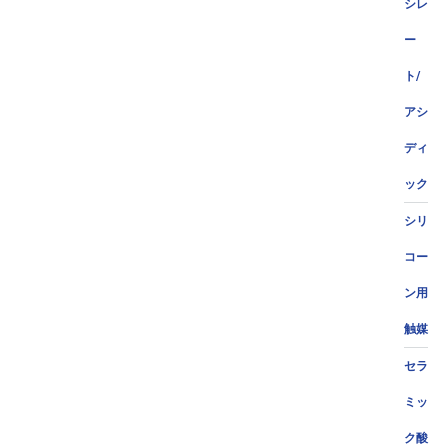
シレ
ー
ト/
アシ
ディ
ック
シリ
コー
ン用
触媒
セラ
ミッ
ク酸