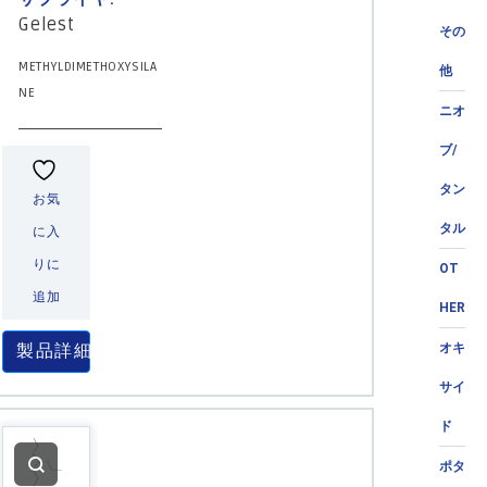
Gelest
その
METHYLDIMETHOXYSILA
他
NE
ニオ
ブ/
タン
お気
タル
に入
りに
OT
追加
HER
製品詳細
オキ
サイ
ド
ポタ