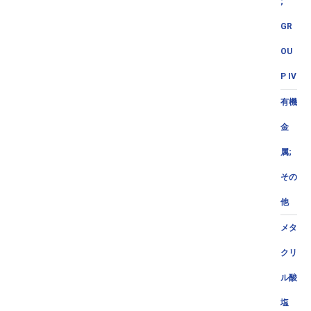
;
GR
OU
P IV
有機
金
属;
その
他
メタ
クリ
ル酸
塩