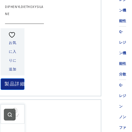
DIPHENYLDIETHOXYSILA
ン機
NE
能性
Q-
レジ
お気
に入
ン機
りに
能性
追加
分散
製品詳細
Q-
レジ
ン
ノン
ファ