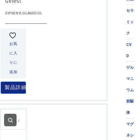
Gelest
セラ
DIPHENYLSILANEDIOL
ミッ
ク
お気
CV
に入
D
りに
ゲル
追加
マニ
製品詳細
ウム
前駆
体
マグ
ネシ