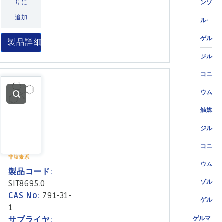
りに
ンゾ
追加
ル-
ゲル
製品詳細
ジル
コニ
ウム
触媒
ジル
コニ
非塩素系
ウム
製品コード:
ゾル
SIT8695.0
CAS No:
791-31-
ゲル
1
サプライヤ:
ゲルマ