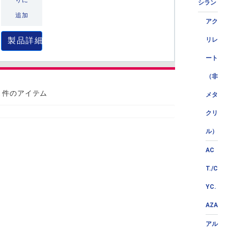
りに
シラン
追加
アク
製品詳細
リレ
ート
（非
1 件のアイテム
メタ
クリ
ル）
AC
T./C
YC.
AZA
アル