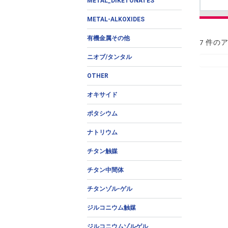
METAL_DIKETONATES
METAL-ALKOXIDES
有機金属その他
7 件の
ニオブ/タンタル
OTHER
オキサイド
ポタシウム
ナトリウム
チタン触媒
チタン中間体
チタンゾル-ゲル
ジルコニウム触媒
ジルコニウムゾルゲル