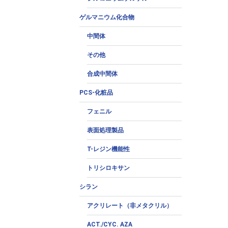
ゲルマニウム化合物
中間体
その他
合成中間体
PCS-化粧品
フェニル
表面処理製品
T-レジン機能性
トリシロキサン
シラン
アクリレート（非メタクリル）
ACT./CYC. AZA