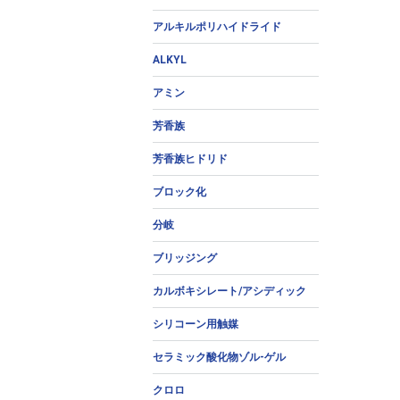
アルキルポリハイドライド
ALKYL
アミン
芳香族
芳香族ヒドリド
ブロック化
分岐
ブリッジング
カルボキシレート/アシディック
シリコーン用触媒
セラミック酸化物ゾル-ゲル
クロロ