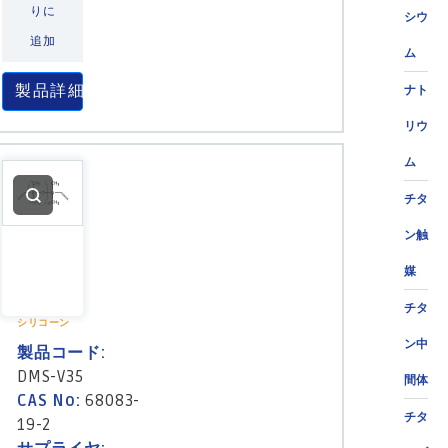
りに
シウ
追加
ム
製品詳細
ナト
リウ
ム
チタ
ン触
媒
チタ
シリコーン
ン中
製品コード:
DMS-V35
間体
CAS No:
68083-
チタ
19-2