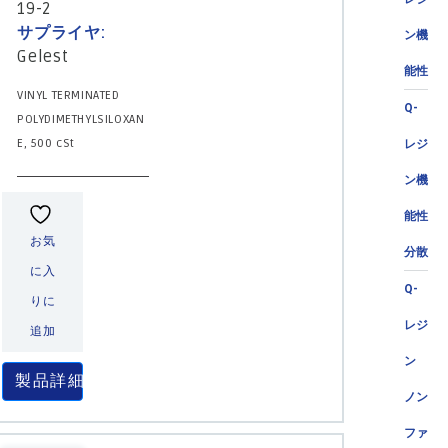
19-2
サプライヤ:
ン機
Gelest
能性
VINYL TERMINATED
Q-
POLYDIMETHYLSILOXAN
E, 500 cSt
レジ
ン機
能性
お気
分散
に入
Q-
りに
レジ
追加
ン
製品詳細
ノン
ファ