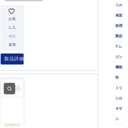
ニル
表面
お気
処理
に入
製品
りに
追加
T-レ
ジン
製品詳細
機能
性
トリ
シロ
キサ
ン
シリコーン