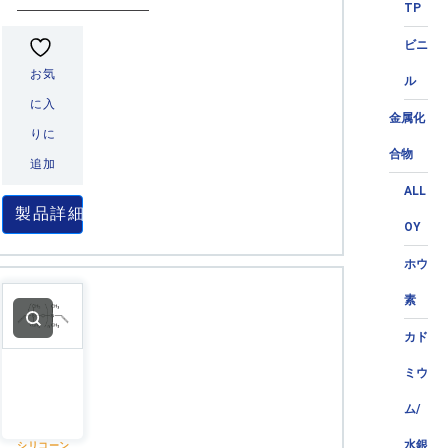
TP
ビニ
お気
ル
に入
金属化
りに
合物
追加
ALL
製品詳細
OY
ホウ
素
カド
ミウ
ム/
水銀
シリコーン