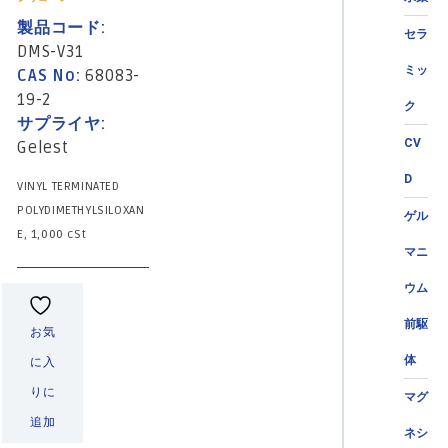
製品コード:
セラ
DMS-V31
ミッ
CAS No:
68083-
19-2
ク
サプライヤ:
CV
Gelest
D
VINYL TERMINATED
POLYDIMETHYLSILOXAN
ゲル
E, 1,000 cSt
マニ
ウム
前駆
お気
体
に入
りに
マグ
追加
ネシ