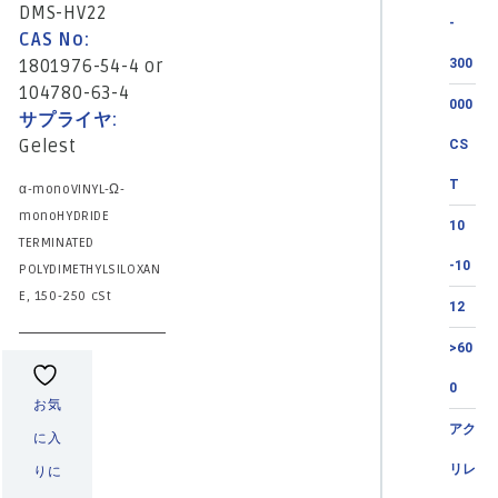
DMS-HV22
-
CAS No:
1801976-54-4 or
300
104780-63-4
000
サプライヤ:
Gelest
CS
T
α-monoVINYL-Ω-
monoHYDRIDE
10
TERMINATED
-10
POLYDIMETHYLSILOXAN
E, 150-250 cSt
12
>60
0
お気
アク
に入
リレ
りに