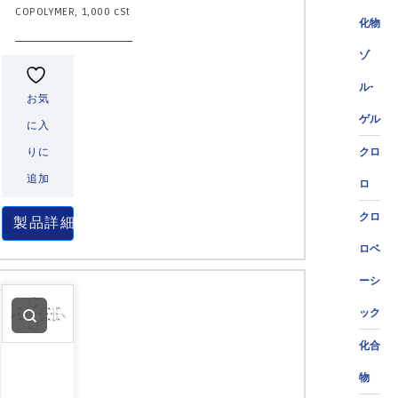
COPOLYMER, 1,000 cSt
化物
ゾ
ル-
お気
ゲル
に入
りに
クロ
追加
ロ
クロ
製品詳細
ロベ
ーシ
ック
化合
物