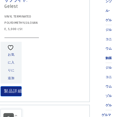
サプライヤ:
ンゾ
Gelest
ル-
VINYL TERMINATED
ゲル
POLYDIMETHYLSILOXAN
E, 5,000 cSt
ジル
コニ
ウム
お気
触媒
に入
ジル
りに
コニ
追加
ウム
製品詳細
ゾル
ゲル
ゲルマ