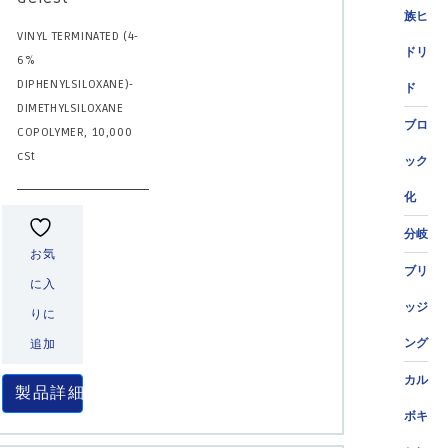
族ヒ
VINYL TERMINATED (4-
ドリ
6%
DIPHENYLSILOXANE)-
ド
DIMETHYLSILOXANE
ブロ
COPOLYMER, 10,000
cSt
ック
化
分岐
お気
ブリ
に入
ッジ
りに
ング
追加
カル
製品詳細
ボキ