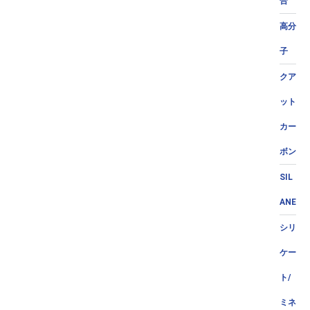
合
高分
子
クア
ット
カー
ボン
SIL
ANE
シリ
ケー
ト/
ミネ