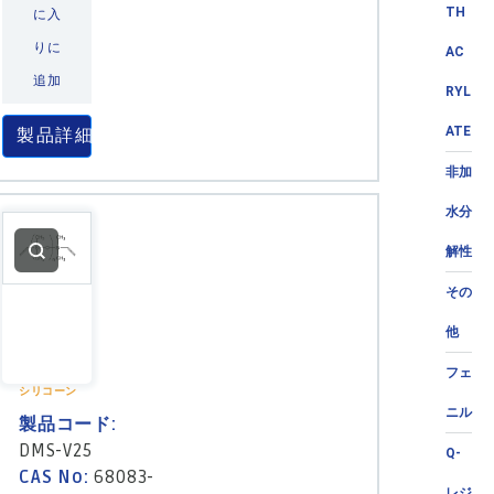
TH
に入
りに
AC
追加
RYL
ATE
製品詳細
非加
水分
解性
その
他
フェ
シリコーン
ニル
製品コード:
DMS-V25
Q-
CAS No:
68083-
レジ