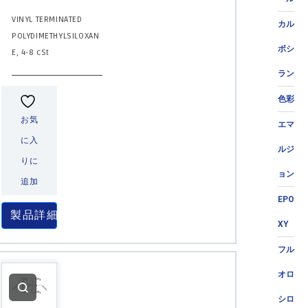
VINYL TERMINATED
カル
POLYDIMETHYLSILOXAN
ボシ
E, 4-8 cSt
ラン
色彩
お気
エマ
に入
ルジ
りに
ョン
追加
EPO
製品詳細
XY
フル
オロ
シロ