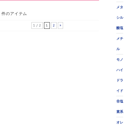
メタ
7 件のアイテム
シル
1 / 2
1
2
»
酸塩
メチ
ル
モノ
ハイ
ドラ
イド
非塩
素系
オレ