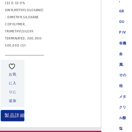
;
(11.0-13.0%
VINYLMETHYLSILOXANE)
GR
- DIMETHYLSILOXANE
OU
COPOLYMER,
TRIMETHYLSILOXY
P IV
TERMINATED, 300,000-
有機
500,000 cSt
金
属;
お気
その
に入
他
りに
メタ
追加
クリ
製品詳細
ル酸
塩