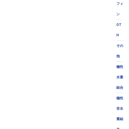
フィ
ン
OT
H
その
他
極性
水素
結合
極性
非水
素結