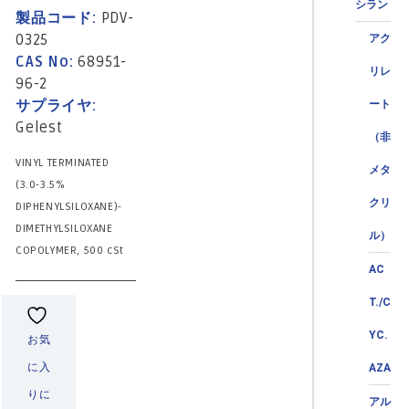
シラン
製品コード:
PDV-
0325
アク
CAS No:
68951-
リレ
96-2
サプライヤ:
ート
Gelest
（非
VINYL TERMINATED
メタ
(3.0-3.5%
クリ
DIPHENYLSILOXANE)-
DIMETHYLSILOXANE
ル）
COPOLYMER, 500 cSt
AC
T./C
YC.
お気
に入
AZA
りに
アル