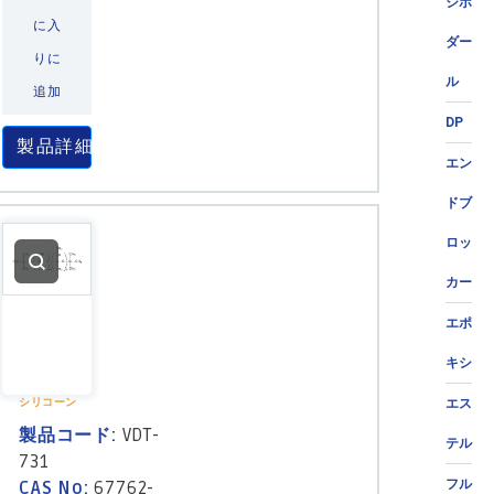
ジポ
に入
ダー
りに
ル
追加
DP
製品詳細
エン
ドブ
ロッ
カー
エポ
キシ
シリコーン
エス
製品コード:
VDT-
テル
731
フル
CAS No:
67762-