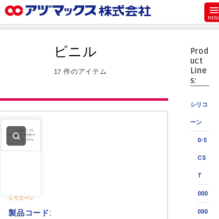
メニュー
ホーム
ビニル
Prod
お気に入り
uct
Line
17 件のアイテム
カート
s:
マイアカウント
シリコ
主要取扱ブランド
ーン
代理店一覧
0-5
支払い
CS
製品検索
T
見積発行
000
シリコーン
製品コード:
000