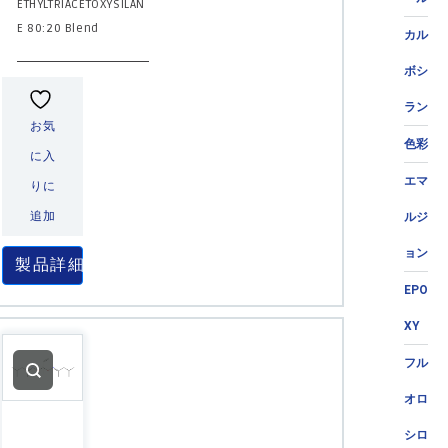
ETHYLTRIACETOXYSILAN
E 80:20 Blend
カル
ボシ
ラン
お気
色彩
に入
エマ
りに
追加
ルジ
ョン
製品詳細
EPO
XY
フル
オロ
シロ