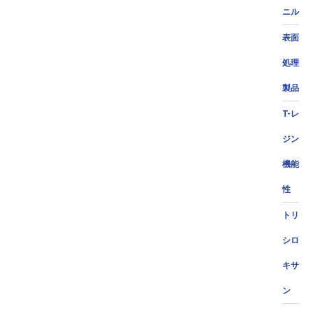
ニル
表面
処理
製品
T-レ
ジン
機能
性
トリ
シロ
キサ
ン