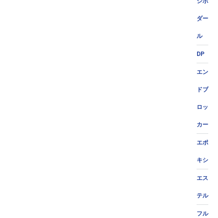
ジポ
ダー
ル
DP
エン
ドブ
ロッ
カー
エポ
キシ
エス
テル
フル