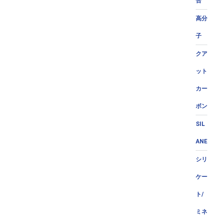
合
高分
子
クア
ット
カー
ボン
SIL
ANE
シリ
ケー
ト/
ミネ