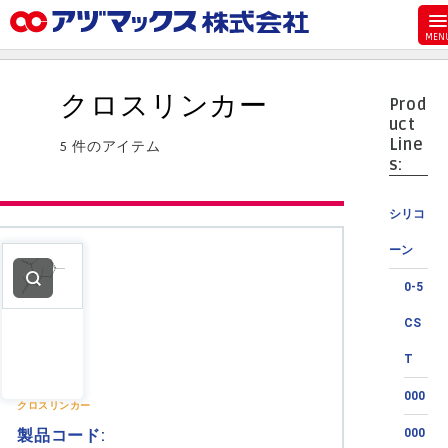
メニュー
ホーム
クロスリンカー
Prod
お気に入り
uct
Line
5 件のアイテム
カート
s:
マイアカウント
シリコ
主要取扱ブランド
ーン
代理店一覧
0-5
支払い
CS
製品検索
T
見積発行
000
クロスリンカー
製品コード:
000