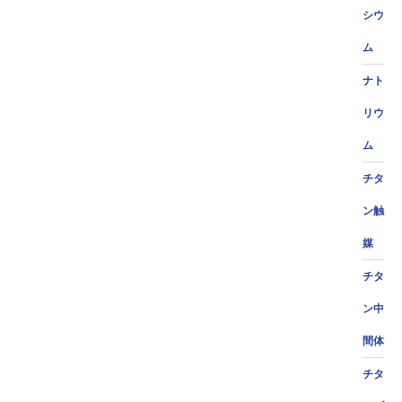
シウ
ム
ナト
リウ
ム
チタ
ン触
媒
チタ
ン中
間体
チタ