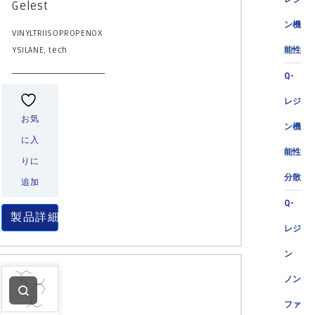
Gelest
ン機
VINYLTRIISOPROPENOX
YSILANE, tech
能性
Q-
レジ
お気
ン機
に入
能性
りに
分散
追加
Q-
製品詳細
レジ
ン
ノン
ファ