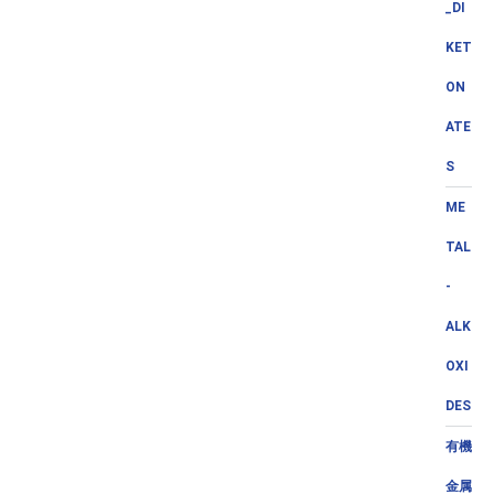
_DI
KET
ON
ATE
S
ME
TAL
-
ALK
OXI
DES
有機
金属