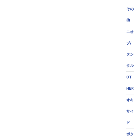
その
他
ニオ
ブ/
タン
タル
OT
HER
オキ
サイ
ド
ポタ