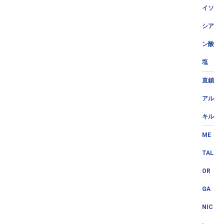
イソ
シア
ン酸
塩
直鎖
アル
キル
ME
TAL
OR
GA
NIC