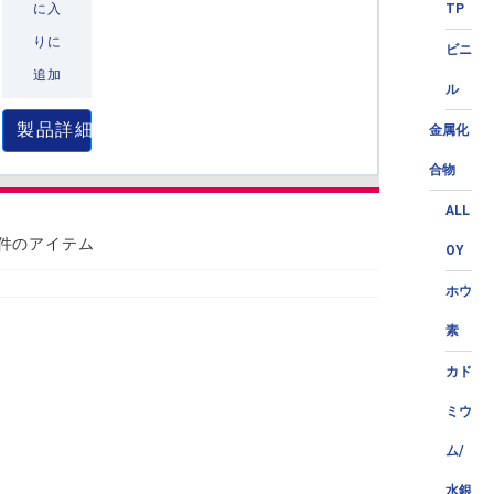
TP
に入
りに
ビニ
追加
ル
製品詳細
金属化
合物
ALL
 件のアイテム
OY
ホウ
素
カド
ミウ
ム/
水銀