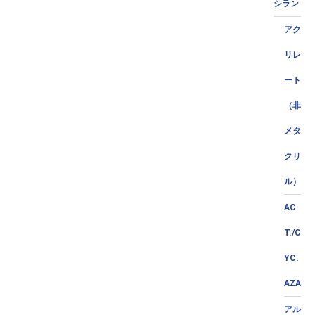
シラン
アク
リレ
ート
（非
メタ
クリ
ル）
AC
T./C
YC.
AZA
アル