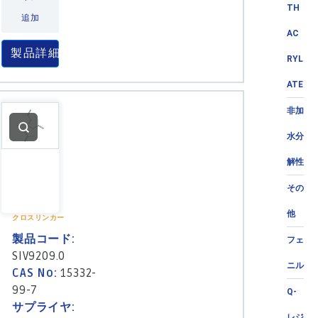
TH
追加
AC
製品詳細
RYL
ATE
非加
水分
解性
その
他
クロスリンカー
製品コード:
フェ
SIV9209.0
ニル
CAS No:
15332-
99-7
Q-
サプライヤ:
レジ