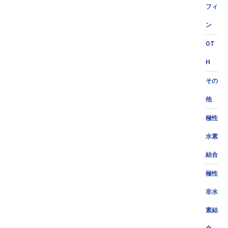
フィ
ン
OT
H
その
他
極性
水素
結合
極性
非水
素結