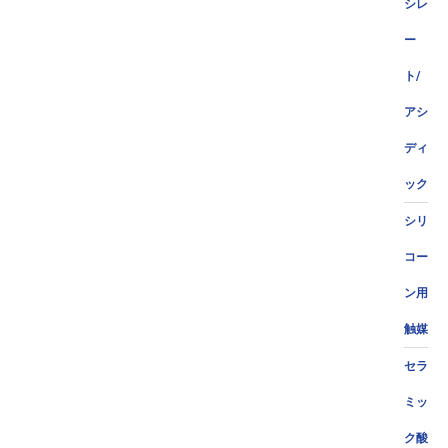
シレ
ー
ト/
アシ
ディ
ック
シリ
コー
ン用
触媒
セラ
ミッ
ク酸