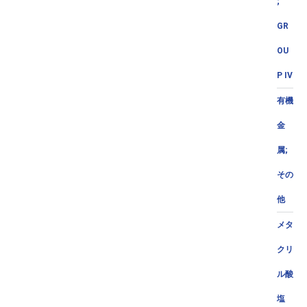
;
GR
OU
P IV
有機
金
属;
その
他
メタ
クリ
ル酸
塩