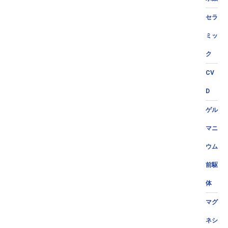
セラ
ミッ
ク
CV
D
ゲル
マニ
ウム
前駆
体
マグ
ネシ