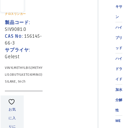
キサ
クロスリンカー
ン
製品コード:
ハイ
SIV9081.0
CAS No:
156145-
ブリ
66-3
ッド
サプライヤ:
Gelest
ハイ
VINYLMETHYLBIS(METHY
ドラ
LISOBUTYLKETOXIMINO)
イド
SILANE, tech
加水
分解
お気
性
に入
ME
りに