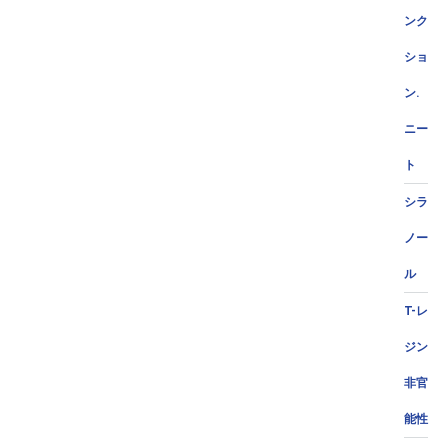
ンク
ショ
ン.
ニー
ト
シラ
ノー
ル
T-レ
ジン
非官
能性