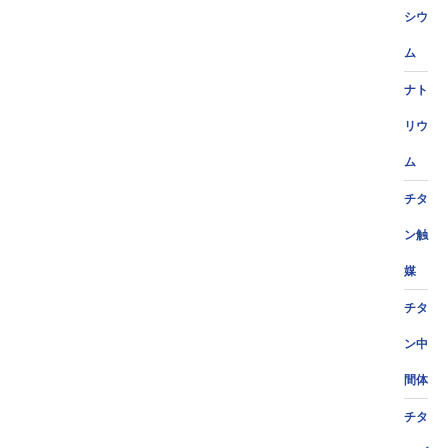
シウ
ム
ナト
リウ
ム
チタ
ン触
媒
チタ
ン中
間体
チタ