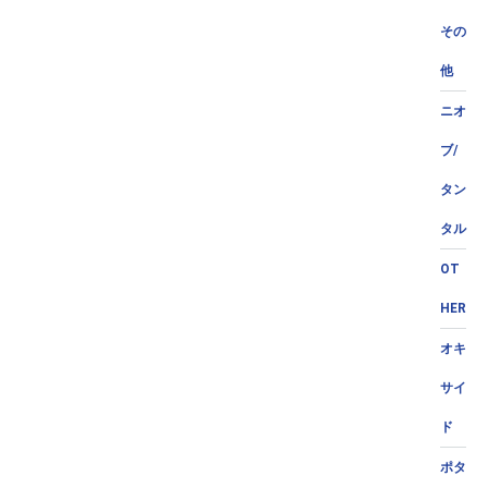
その
他
ニオ
ブ/
タン
タル
OT
HER
オキ
サイ
ド
ポタ