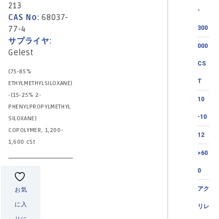
213
-
CAS No:
68037-
77-4
300
サプライヤ:
000
Gelest
CS
(75-85%
T
ETHYLMETHYLSILOXANE)
-(15-25% 2-
10
PHENYLPROPYLMETHYL
-10
SILOXANE)
COPOLYMER, 1,200-
12
1,600 cSt
>60
0
アク
お気
に入
リレ