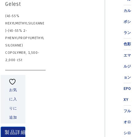
Gelest
カル
(45-55%
ボシ
HEXYLMETHYLSILOXANE
)-(45-55% 2-
ラン
PHENYLPROPYLMETHYL
色彩
SILOXANE)
COPOLYMER, 1,500-
エマ
2,000 cSt
ルジ
ョン
EPO
お気
に入
XY
りに
フル
追加
オロ
製品詳細
シロ