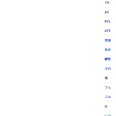
TH
AC
RYL
ATE
非加
水分
解性
その
他
フェ
ニル
Q-
レジ