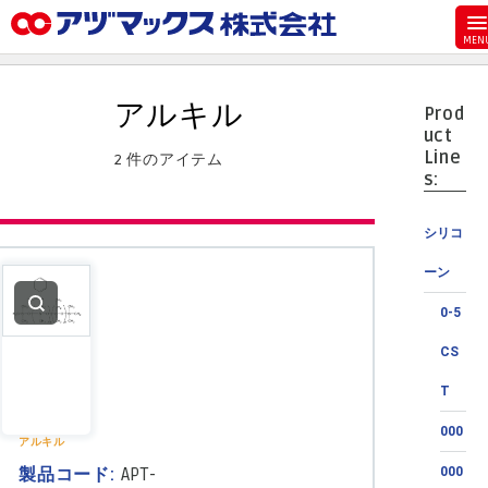
メニュー
ホーム
アルキル
Prod
お気に入り
uct
Line
2 件のアイテム
カート
s:
マイアカウント
シリコ
主要取扱ブランド
ーン
代理店一覧
0-5
支払い
CS
製品検索
T
見積発行
000
アルキル
製品コード:
APT-
000