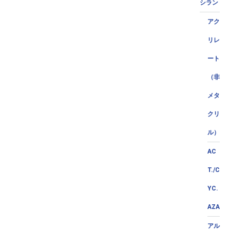
シラン
アク
リレ
ート
（非
メタ
クリ
ル）
AC
T./C
YC.
AZA
アル