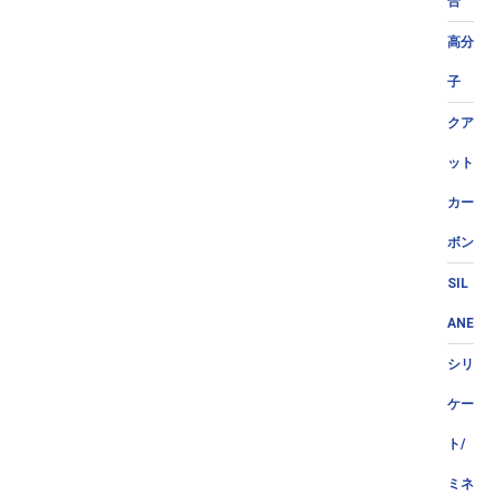
合
高分
子
クア
ット
カー
ボン
SIL
ANE
シリ
ケー
ト/
ミネ