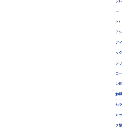
シレ
ー
ト/
アシ
ディ
ック
シリ
コー
ン用
触媒
セラ
ミッ
ク酸