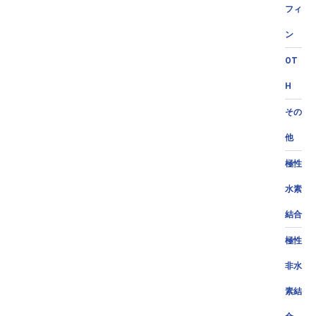
フィ
ン
OT
H
その
他
極性
水素
結合
極性
非水
素結