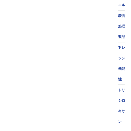
ニル
表面
処理
製品
T-レ
ジン
機能
性
トリ
シロ
キサ
ン