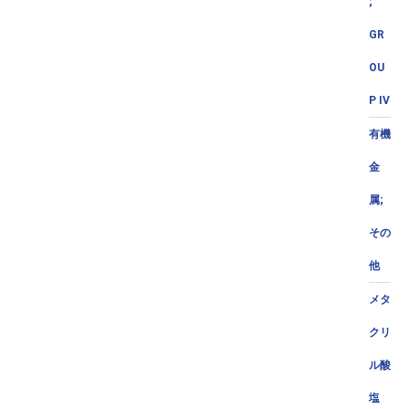
;
GR
OU
P IV
有機
金
属;
その
他
メタ
クリ
ル酸
塩