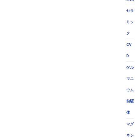
セラ
ミッ
ク
CV
D
ゲル
マニ
ウム
前駆
体
マグ
ネシ