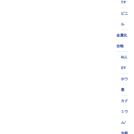
TP
ビニ
ル
金属化
合物
ALL
OY
ホウ
素
カド
ミウ
ム/
水銀