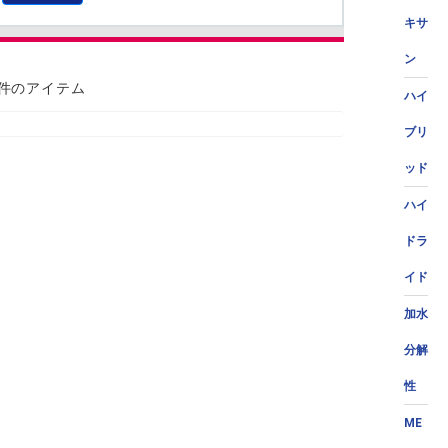
キサ
ン
 件のアイテム
ハイ
ブリ
ッド
ハイ
ドラ
イド
加水
分解
性
ME