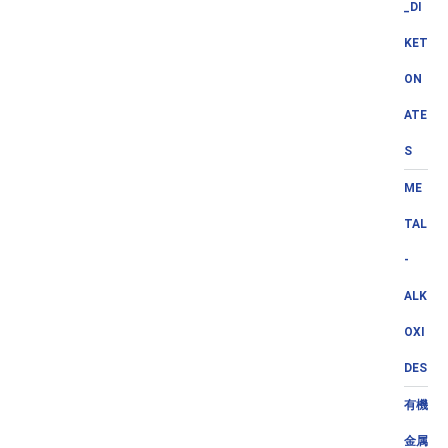
_DI
KET
ON
ATE
S
ME
TAL
-
ALK
OXI
DES
有機
金属