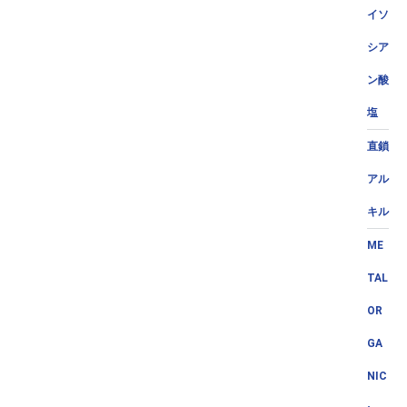
イソ
シア
ン酸
塩
直鎖
アル
キル
ME
TAL
OR
GA
NIC