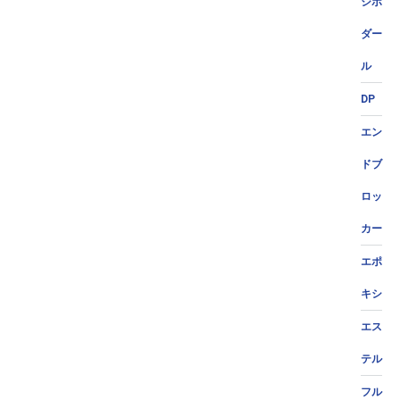
ジポ
ダー
ル
DP
エン
ドブ
ロッ
カー
エポ
キシ
エス
テル
フル