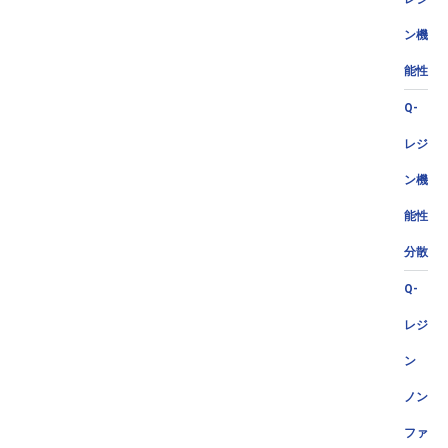
ン機
能性
Q-
レジ
ン機
能性
分散
Q-
レジ
ン
ノン
ファ