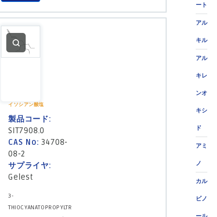
ート
アル
キル
アル
キレ
ンオ
イソシアン酸塩
キシ
製品コード:
ド
SIT7908.0
CAS No:
34708-
アミ
08-2
ノ
サプライヤ:
Gelest
カル
3-
ビノ
THIOCYANATOPROPYLTR
ール