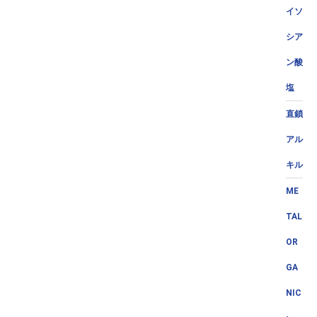
イソ
シア
ン酸
塩
直鎖
アル
キル
ME
TAL
OR
GA
NIC