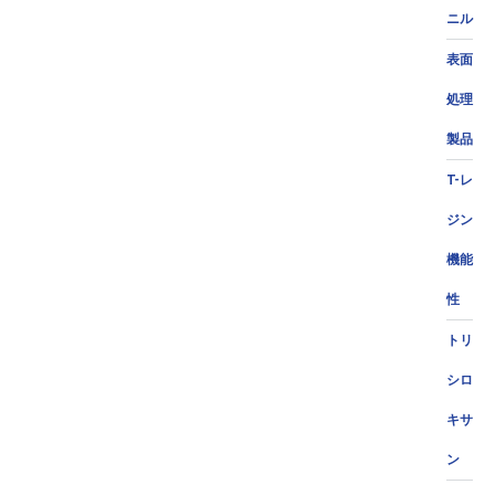
ニル
表面
処理
製品
T-レ
ジン
機能
性
トリ
シロ
キサ
ン