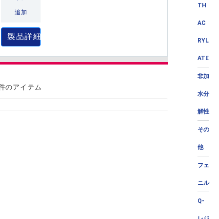
TH
追加
AC
製品詳細
RYL
ATE
非加
 件のアイテム
水分
解性
その
他
フェ
ニル
Q-
レジ