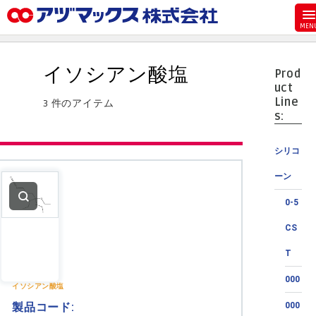
メニュー
ホーム
イソシアン酸塩
Prod
お気に入り
uct
Line
3 件のアイテム
カート
s:
マイアカウント
シリコ
主要取扱ブランド
ーン
代理店一覧
0-5
支払い
CS
製品検索
T
見積発行
000
イソシアン酸塩
製品コード:
000