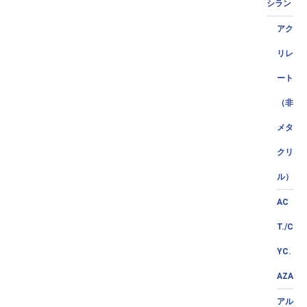
シラン
アク
リレ
ート
（非
メタ
クリ
ル）
AC
T./C
YC.
AZA
アル