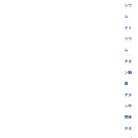
シウ
ム
ナト
リウ
ム
チタ
ン触
媒
チタ
ン中
間体
チタ