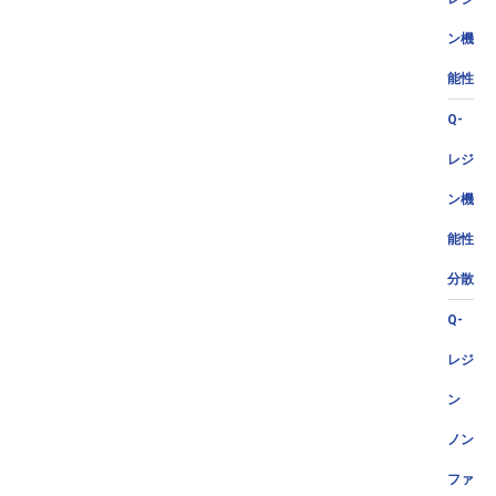
ン機
能性
Q-
レジ
ン機
能性
分散
Q-
レジ
ン
ノン
ファ