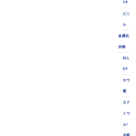
TP
ビニ
ル
金属化
合物
ALL
OY
ホウ
素
カド
ミウ
ム/
水銀