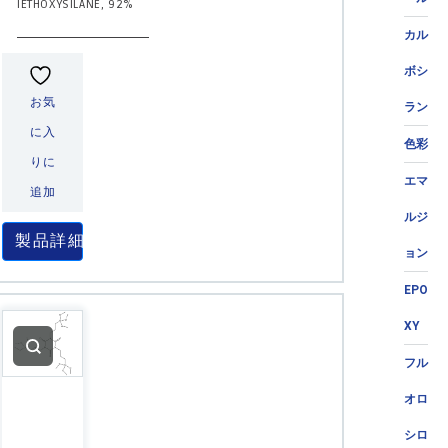
IETHOXYSILANE, 92%
カル
ボシ
お気
ラン
に入
色彩
りに
エマ
追加
ルジ
製品詳細
ョン
EPO
XY
フル
オロ
シロ