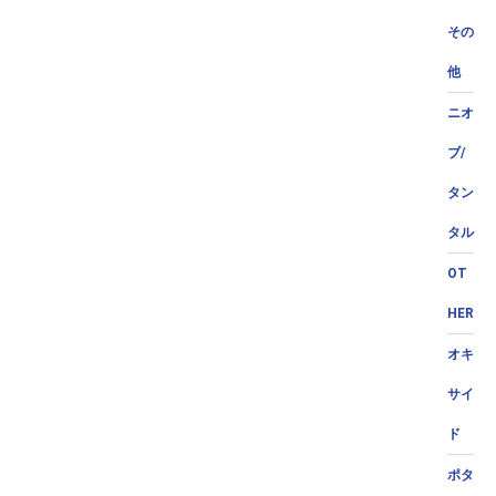
その
他
ニオ
ブ/
タン
タル
OT
HER
オキ
サイ
ド
ポタ