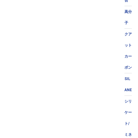
合
高分
子
クア
ット
カー
ボン
SIL
ANE
シリ
ケー
ト/
ミネ