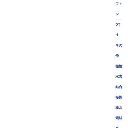
フィ
ン
OT
H
その
他
極性
水素
結合
極性
非水
素結