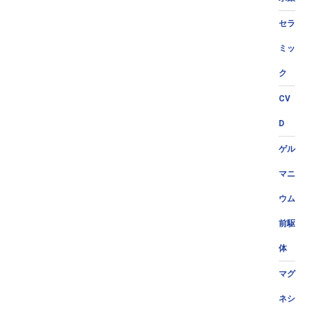
セラ
ミッ
ク
CV
D
ゲル
マニ
ウム
前駆
体
マグ
ネシ