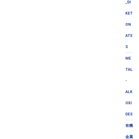
_DI
KET
ON
ATE
S
ME
TAL
-
ALK
OXI
DES
有機
金属