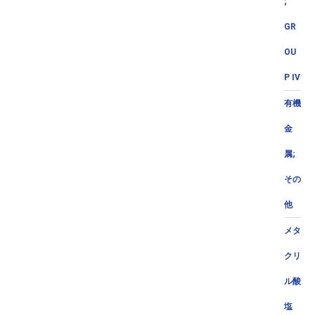
;
GR
OU
P IV
有機
金
属;
その
他
メタ
クリ
ル酸
塩