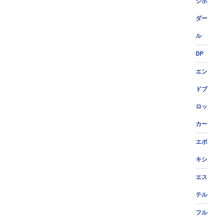
ジポ
ダー
ル
DP
エン
ドブ
ロッ
カー
エポ
キシ
エス
テル
フル