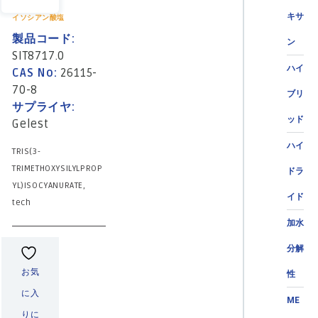
キサ
イソシアン酸塩
製品コード:
ン
SIT8717.0
ハイ
CAS No:
26115-
70-8
ブリ
サプライヤ:
ッド
Gelest
ハイ
TRIS(3-
TRIMETHOXYSILYLPROP
ドラ
YL)ISOCYANURATE,
イド
tech
加水
分解
お気
性
に入
ME
りに