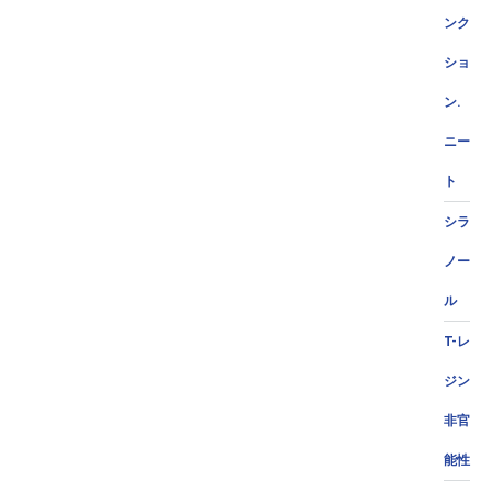
ンク
ショ
ン.
ニー
ト
シラ
ノー
ル
T-レ
ジン
非官
能性