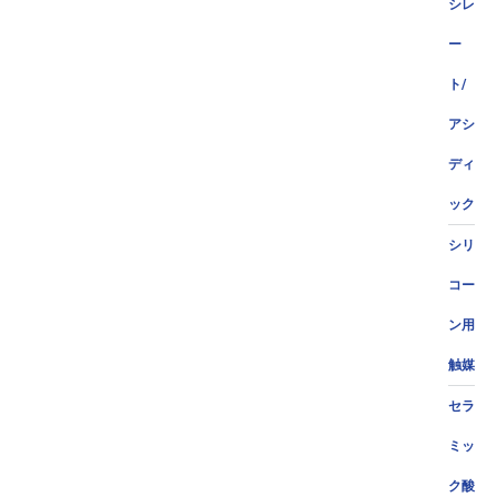
シレ
ー
ト/
アシ
ディ
ック
シリ
コー
ン用
触媒
セラ
ミッ
ク酸