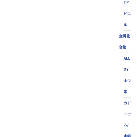
TP
ビニ
ル
金属化
合物
ALL
OY
ホウ
素
カド
ミウ
ム/
水銀