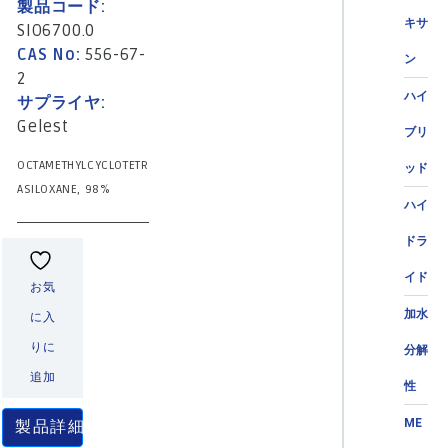
製品コード:
キサ
SIO6700.0
CAS No:
556-67-
ン
2
ハイ
サプライヤ:
Gelest
ブリ
OCTAMETHYLCYCLOTETR
ッド
ASILOXANE, 98%
ハイ
ドラ
イド
お気
加水
に入
りに
分解
追加
性
ME
製品詳細