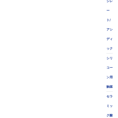
シレ
ー
ト/
アシ
ディ
ック
シリ
コー
ン用
触媒
セラ
ミッ
ク酸