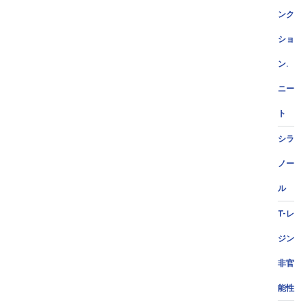
ンク
ショ
ン.
ニー
ト
シラ
ノー
ル
T-レ
ジン
非官
能性