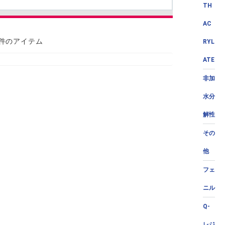
TH
AC
 件のアイテム
RYL
ATE
非加
水分
解性
その
他
フェ
ニル
Q-
レジ