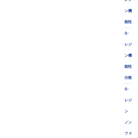
ン機
能性
Q-
レジ
ン機
能性
分散
Q-
レジ
ン
ノン
ファ