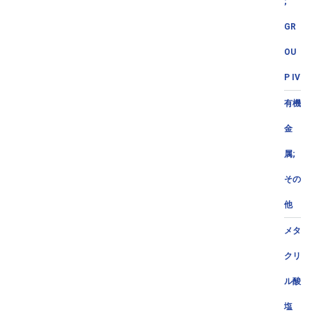
;
GR
OU
P IV
有機
金
属;
その
他
メタ
クリ
ル酸
塩