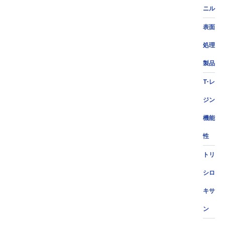
ニル
表面
処理
製品
T-レ
ジン
機能
性
トリ
シロ
キサ
ン