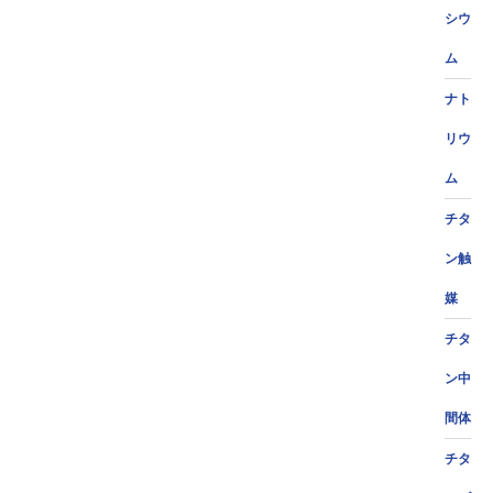
シウ
ム
ナト
リウ
ム
チタ
ン触
媒
チタ
ン中
間体
チタ