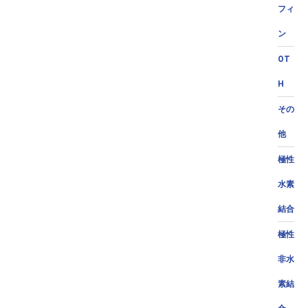
フィ
ン
OT
H
その
他
極性
水素
結合
極性
非水
素結