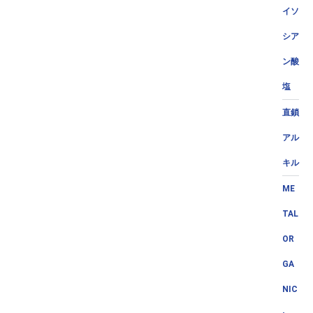
イソ
シア
ン酸
塩
直鎖
アル
キル
ME
TAL
OR
GA
NIC