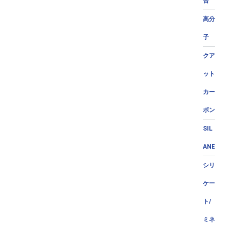
合
高分
子
クア
ット
カー
ボン
SIL
ANE
シリ
ケー
ト/
ミネ