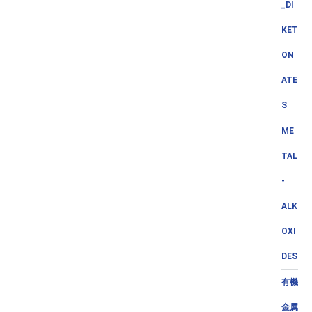
_DI
KET
ON
ATE
S
ME
TAL
-
ALK
OXI
DES
有機
金属