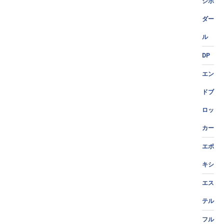
ジポ
ダー
ル
DP
エン
ドブ
ロッ
カー
エポ
キシ
エス
テル
フル