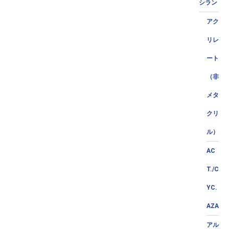
シラン
アク
リレ
ート
（非
メタ
クリ
ル）
AC
T./C
YC.
AZA
アル