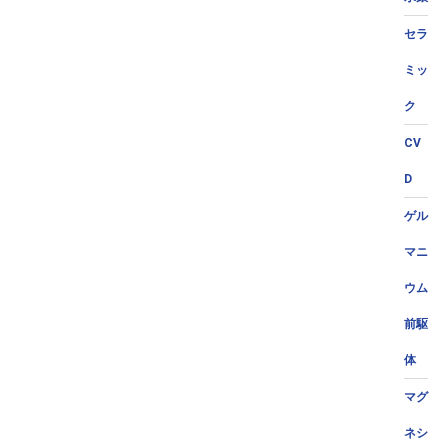
セラ
ミッ
ク
CV
D
ゲル
マニ
ウム
前駆
体
マグ
ネシ