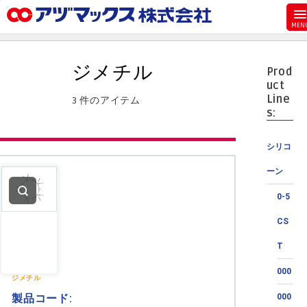
メニュー
ホーム
ジメチル
Prod
お気に入り
uct
Line
3 件のアイテム
カート
s:
マイアカウント
シリコ
主要取扱ブランド
ーン
代理店一覧
0-5
支払い
CS
製品検索
T
見積発行
000
ジメチル
製品コード:
000