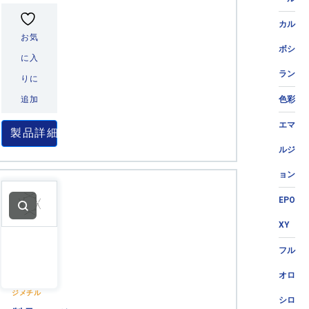
カル
お気
ボシ
に入
ラン
りに
追加
色彩
エマ
製品詳細
ルジ
ョン
EPO
XY
フル
オロ
ジメチル
シロ