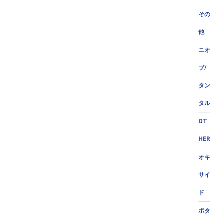
その
他
ニオ
ブ/
タン
タル
OT
HER
オキ
サイ
ド
ポタ