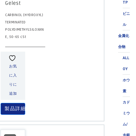
Gelest
TP
ビニ
CARBINOL (HYDROXYL)
TERMINATED
ル
POLYDIMETHYLSILOXAN
金属化
E, 50-65 cSt
合物
ALL
お気
OY
に入
ホウ
りに
素
追加
カド
製品詳細
ミウ
ム/
水銀