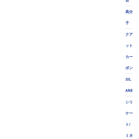
合
高分
子
クア
ット
カー
ボン
SIL
ANE
シリ
ケー
ト/
ミネ