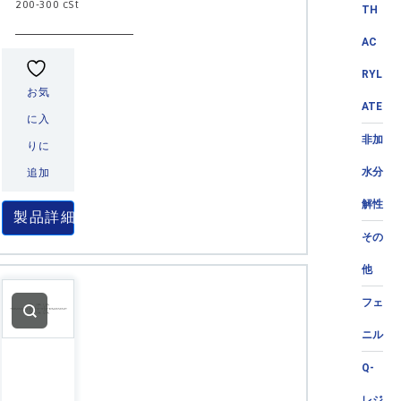
200-300 cSt
TH
AC
RYL
お気
ATE
に入
非加
りに
水分
追加
解性
製品詳細
その
他
フェ
ニル
Q-
レジ