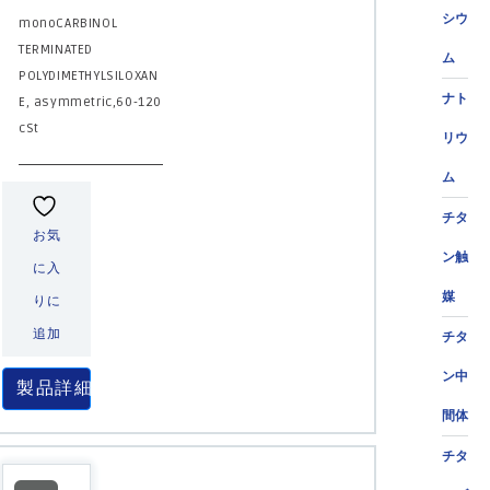
シウ
monoCARBINOL
TERMINATED
ム
POLYDIMETHYLSILOXAN
ナト
E, asymmetric,60-120
cSt
リウ
ム
チタ
お気
ン触
に入
媒
りに
追加
チタ
ン中
製品詳細
間体
チタ