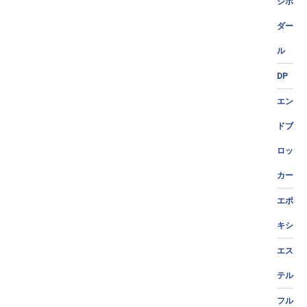
ジポ
ダー
ル
DP
エン
ドブ
ロッ
カー
エポ
キシ
エス
テル
フル