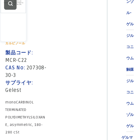
ンゾ
ル-
ゲル
ジル
カルビノール
コニ
製品コード:
ウム
MCR-C22
CAS No:
207308-
触媒
30-3
ジル
サプライヤ:
Gelest
コニ
monoCARBINOL
ウム
TERMINATED
ゾル
POLYDIMETHYLSILOXAN
E, asymmetric, 180-
ゲル
280 cSt
ゲルマ