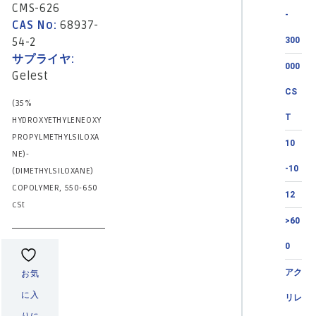
CMS-626
-
CAS No:
68937-
54-2
300
サプライヤ:
000
Gelest
CS
(35%
T
HYDROXYETHYLENEOXY
PROPYLMETHYLSILOXA
10
NE)-
-10
(DIMETHYLSILOXANE)
COPOLYMER, 550-650
12
cSt
>60
0
アク
お気
に入
リレ