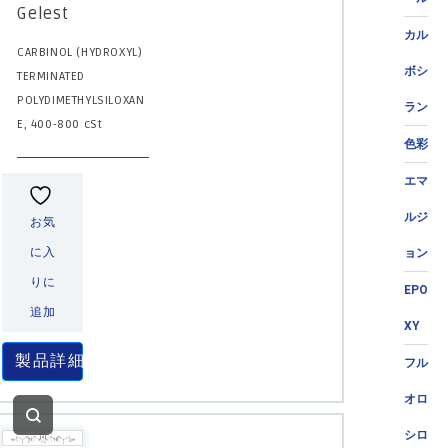
Gelest
カル
CARBINOL (HYDROXYL)
ボシ
TERMINATED
POLYDIMETHYLSILOXAN
ラン
E, 400-800 cSt
色彩
エマ
ルジ
お気
に入
ョン
りに
EPO
追加
XY
製品詳細
フル
オロ
シロ