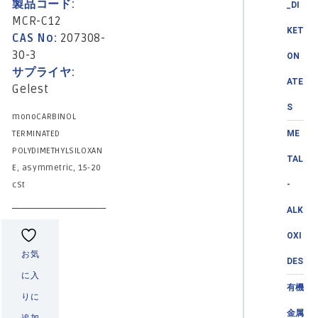
製品コード:
_DI
MCR-C12
KET
CAS No:
207308-
30-3
ON
サプライヤ:
ATE
Gelest
S
monoCARBINOL
TERMINATED
ME
POLYDIMETHYLSILOXAN
TAL
E, asymmetric, 15-20
cSt
-
ALK
OXI
お気
DES
に入
有機
りに
金属