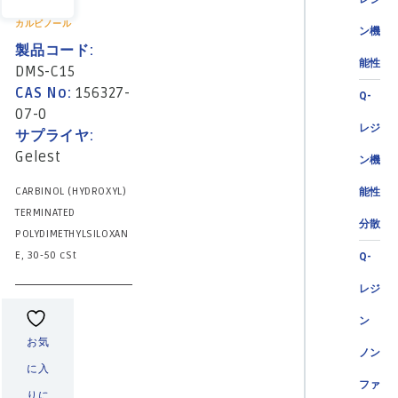
カルビノール
ン機
製品コード:
能性
DMS-C15
CAS No:
156327-
Q-
07-0
レジ
サプライヤ:
Gelest
ン機
CARBINOL (HYDROXYL)
能性
TERMINATED
分散
POLYDIMETHYLSILOXAN
E, 30-50 cSt
Q-
レジ
ン
お気
ノン
に入
ファ
りに