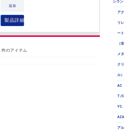
シラン
追加
アク
製品詳細
リレ
ート
（非
0 件のアイテム
メタ
クリ
ル）
AC
T./C
YC.
AZA
アル