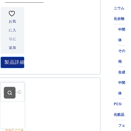
ニウム
化合物
お気
中間
に入
りに
体
追加
その
製品詳細
他
合成
中間
体
PCS-
化粧品
フェ
カルビノール