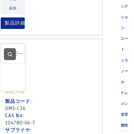
ンク
追加
ショ
製品詳細
ン.
ニー
ト
シラ
ノー
ル
カルビノール
T-レ
製品コード:
ジン
DMS-C16
非官
CAS No:
104780-66-7
能性
サプライヤ: