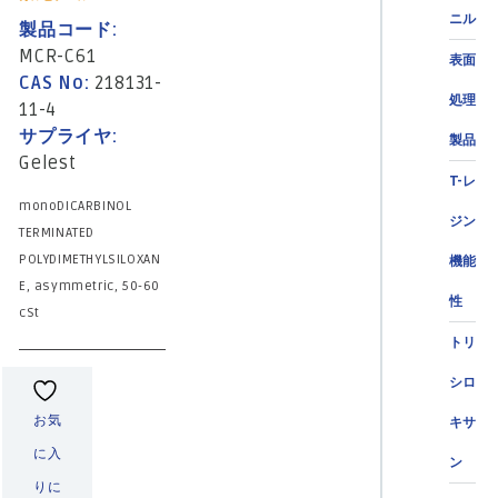
ニル
製品コード:
MCR-C61
表面
CAS No:
218131-
処理
11-4
サプライヤ:
製品
Gelest
T-レ
monoDICARBINOL
ジン
TERMINATED
POLYDIMETHYLSILOXAN
機能
E, asymmetric, 50-60
性
cSt
トリ
シロ
お気
キサ
に入
ン
りに