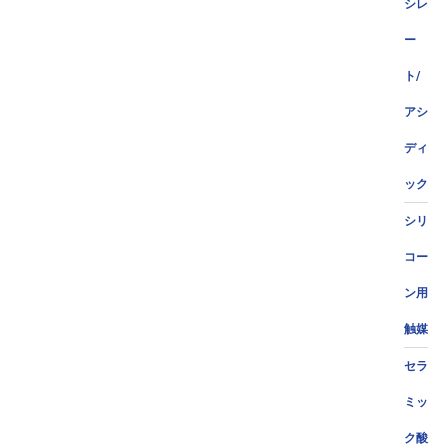
シレ
ー
ト/
アシ
ディ
ック
シリ
コー
ン用
触媒
セラ
ミッ
ク酸