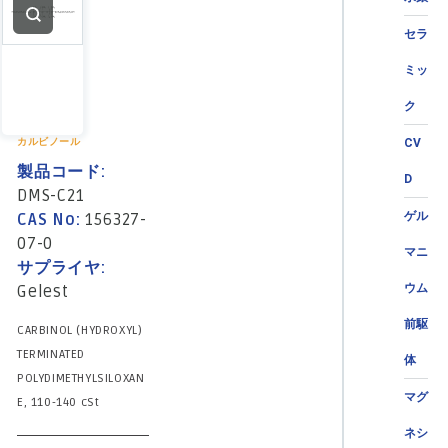
セラ
ミッ
ク
カルビノール
CV
製品コード:
D
DMS-C21
ゲル
CAS No:
156327-
07-0
マニ
サプライヤ:
ウム
Gelest
前駆
CARBINOL (HYDROXYL)
TERMINATED
体
POLYDIMETHYLSILOXAN
マグ
E, 110-140 cSt
ネシ