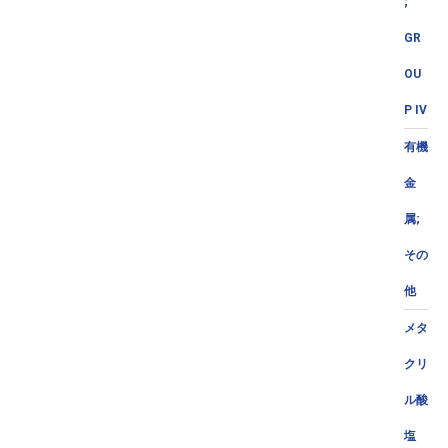
;
GR
OU
P IV
有機
金
属;
その
他
メタ
クリ
ル酸
塩