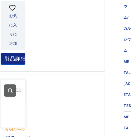
ウ
お気
ム/
に入
カル
りに
シウ
追加
ム
製品詳細
ME
TAL
_AC
ETA
TES
ME
TAL
カルビノール