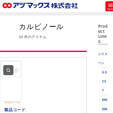
メニュー
ホーム
カルビノール
Prod
お気に入り
uct
Line
10 件のアイテム
カート
s:
マイアカウント
シリコ
主要取扱ブランド
ーン
代理店一覧
0-5
支払い
CS
製品検索
T
見積発行
000
カルビノール
製品コード:
000