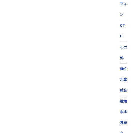
フィ
ン
OT
H
その
他
極性
水素
結合
極性
非水
素結