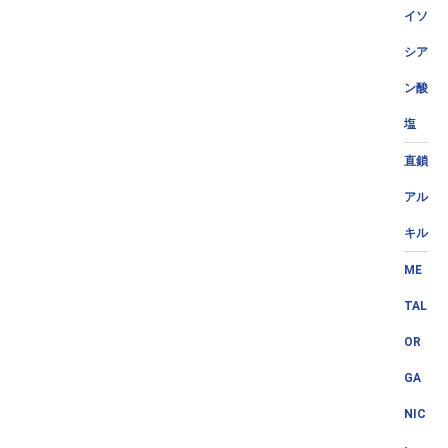
イソ
シア
ン酸
塩
直鎖
アル
キル
ME
TAL
OR
GA
NIC