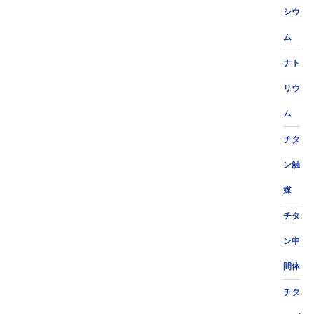
シウ
ム
ナト
リウ
ム
チタ
ン触
媒
チタ
ン中
間体
チタ