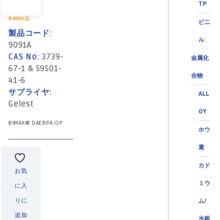
TP
BIMAX品
ビニ
製品コード:
ル
9091A
CAS No:
3739-
金属化
67-1 & 59501-
合物
41-6
サプライヤ:
ALL
Gelest
OY
BIMAX® DAEBPA-OP
ホウ
素
カド
お気
ミウ
に入
りに
ム/
追加
水銀