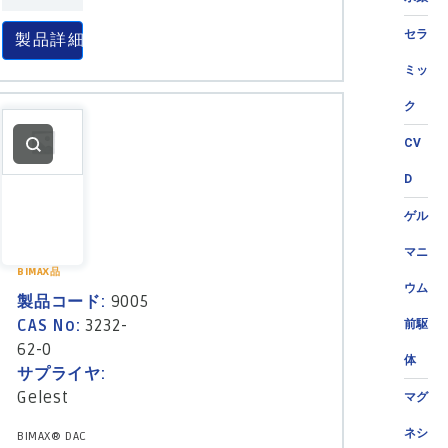
セラ
製品詳細
ミッ
ク
CV
D
ゲル
マニ
BIMAX品
ウム
製品コード:
9005
CAS No:
3232-
前駆
62-0
体
サプライヤ:
Gelest
マグ
ネシ
BIMAX® DAC