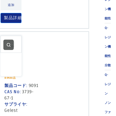
追加
ン機
製品詳細
能性
Q-
レジ
ン機
能性
分散
Q-
BIMAX品
レジ
製品コード:
9091
CAS No:
3739-
ン
67-1
ノン
サプライヤ:
Gelest
ファ