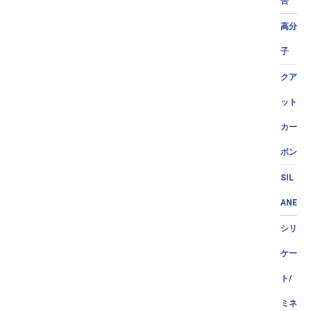
合
高分
子
クア
ット
カー
ボン
SIL
ANE
シリ
ケー
ト/
ミネ