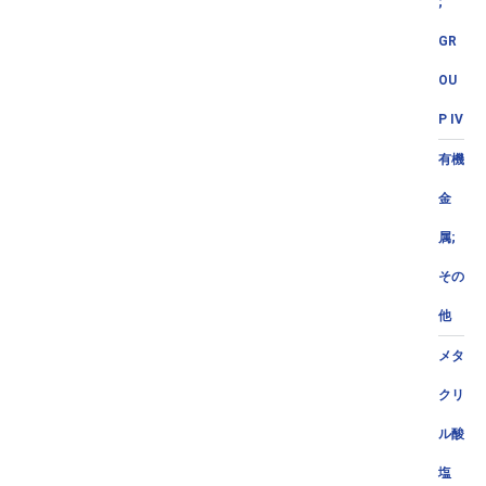
;
GR
OU
P IV
有機
金
属;
その
他
メタ
クリ
ル酸
塩