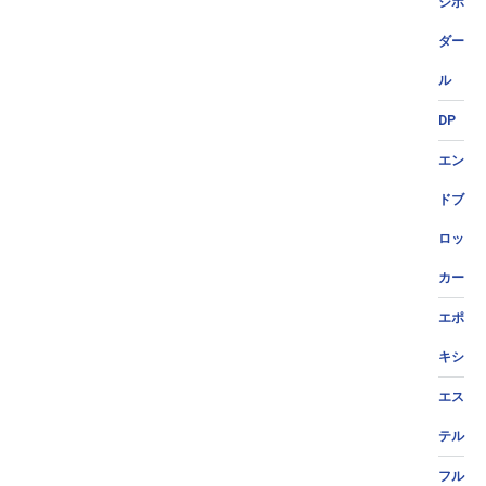
ジポ
ダー
ル
DP
エン
ドブ
ロッ
カー
エポ
キシ
エス
テル
フル