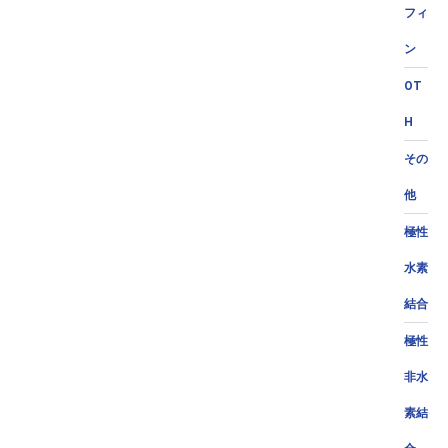
フィ
ン
OT
H
その
他
極性
水素
結合
極性
非水
素結