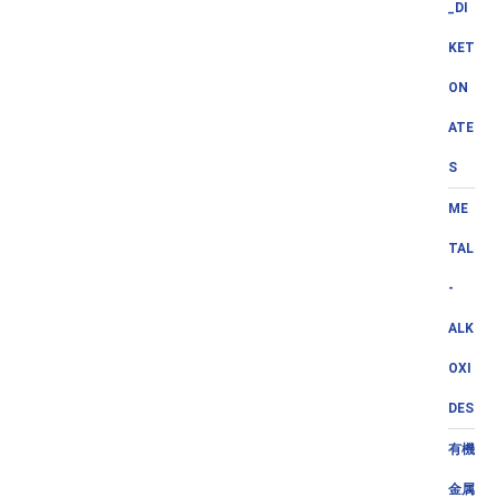
_DI
KET
ON
ATE
S
ME
TAL
-
ALK
OXI
DES
有機
金属