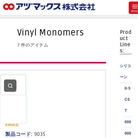
メニュー
ホーム
Vinyl Monomers
Prod
お気に入り
uct
Line
7 件のアイテム
カート
s:
マイアカウント
シリコ
主要取扱ブランド
ーン
代理店一覧
0-5
支払い
CS
製品検索
T
見積発行
000
BIMAX品
製品コード:
9035
000