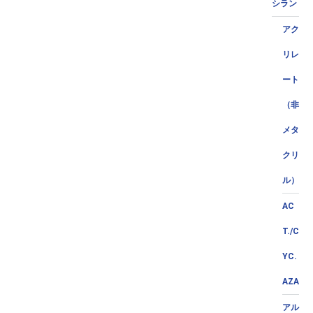
シラン
アク
リレ
ート
（非
メタ
クリ
ル）
AC
T./C
YC.
AZA
アル