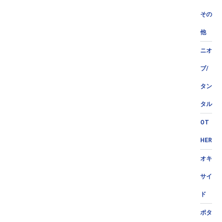
その
他
ニオ
ブ/
タン
タル
OT
HER
オキ
サイ
ド
ポタ