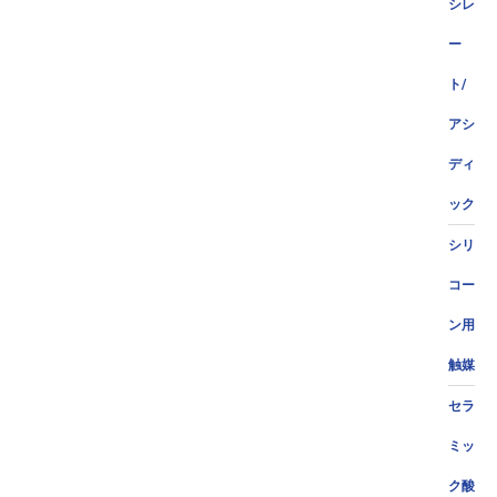
シレ
ー
ト/
アシ
ディ
ック
シリ
コー
ン用
触媒
セラ
ミッ
ク酸