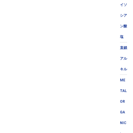
イソ
シア
ン酸
塩
直鎖
アル
キル
ME
TAL
OR
GA
NIC