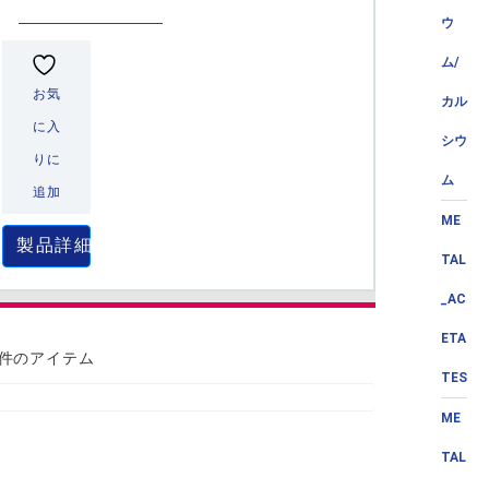
ウ
ム/
お気
カル
に入
シウ
りに
ム
追加
ME
製品詳細
TAL
_AC
ETA
 件のアイテム
TES
ME
TAL