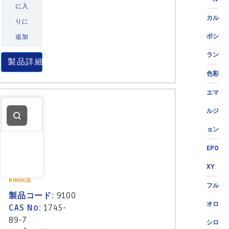
に入
カル
りに
ボシ
追加
ラン
製品詳細
色彩
エマ
ルジ
ョン
EPO
XY
BIMAX品
フル
製品コード:
9100
オロ
CAS No:
1745-
89-7
シロ