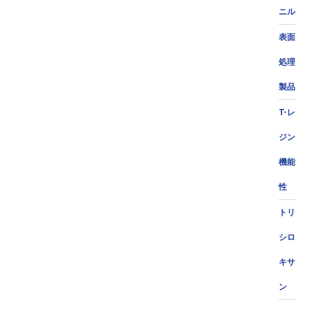
ニル
表面
処理
製品
T-レ
ジン
機能
性
トリ
シロ
キサ
ン