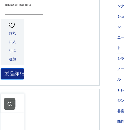
BIMAX® DAEBPA
ンク
ショ
ン.
お気
ニー
に入
ト
りに
シラ
追加
ノー
製品詳細
ル
T-レ
ジン
非官
能性