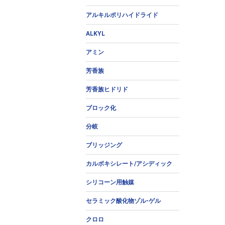
アルキルポリハイドライド
ALKYL
アミン
芳香族
芳香族ヒドリド
ブロック化
分岐
ブリッジング
カルボキシレート/アシディック
シリコーン用触媒
セラミック酸化物ゾル-ゲル
クロロ