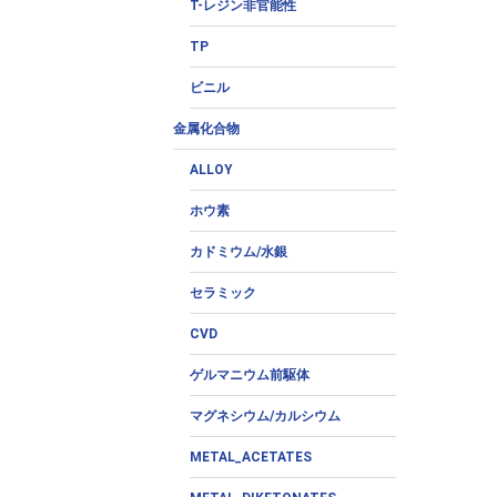
T-レジン非官能性
TP
ビニル
金属化合物
ALLOY
ホウ素
カドミウム/水銀
セラミック
CVD
ゲルマニウム前駆体
マグネシウム/カルシウム
METAL_ACETATES