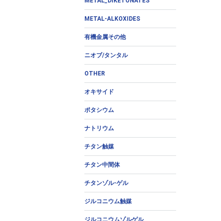
METAL_DIKETONATES
METAL-ALKOXIDES
有機金属その他
ニオブ/タンタル
OTHER
オキサイド
ポタシウム
ナトリウム
チタン触媒
チタン中間体
チタンゾル-ゲル
ジルコニウム触媒
ジルコニウムゾルゲル