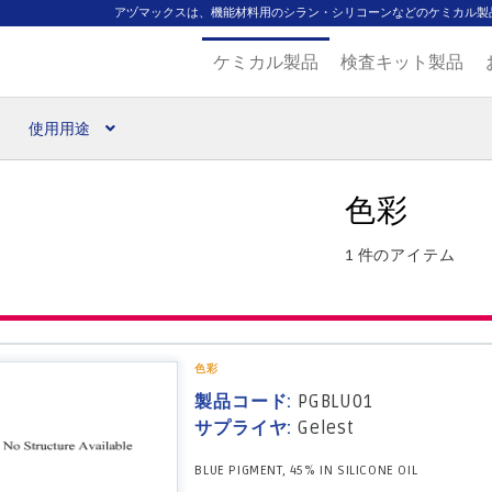
アヅマックスは、機能材料用のシラン・シリコーンなどのケミカル製
ケミカル製品
検査キット製品
使用用途
扱ブランド
代理店一覧
支払い
製品検索
見積発行
色彩
1 件のアイテム
色彩
製品コード:
PGBLU01
サプライヤ:
Gelest
BLUE PIGMENT, 45% IN SILICONE OIL