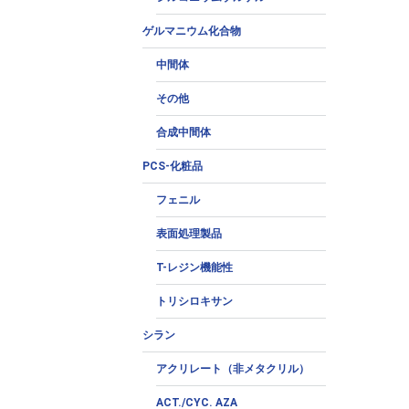
ゲルマニウム化合物
中間体
その他
合成中間体
PCS-化粧品
フェニル
表面処理製品
T-レジン機能性
トリシロキサン
シラン
アクリレート（非メタクリル）
ACT./CYC. AZA