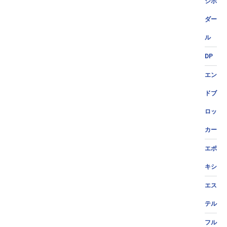
ジポ
ダー
ル
DP
エン
ドブ
ロッ
カー
エポ
キシ
エス
テル
フル