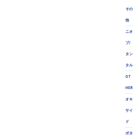
その
他
ニオ
ブ/
タン
タル
OT
HER
オキ
サイ
ド
ポタ