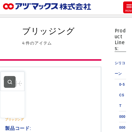
メニュー
ホーム
ブリッジング
Prod
お気に入り
uct
Line
4 件のアイテム
カート
s:
マイアカウント
シリコ
主要取扱ブランド
ーン
代理店一覧
0-5
支払い
CS
製品検索
T
見積発行
000
ブリッジング
製品コード:
000