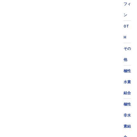
フィ
ン
OT
H
その
他
極性
水素
結合
極性
非水
素結