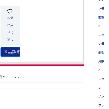
ン機
能性
お気
に入
Q-
りに
レジ
追加
ン機
製品詳細
能性
分散
Q-
 件のアイテム
レジ
ン
ノン
ファ