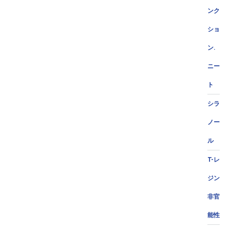
ンク
ショ
ン.
ニー
ト
シラ
ノー
ル
T-レ
ジン
非官
能性