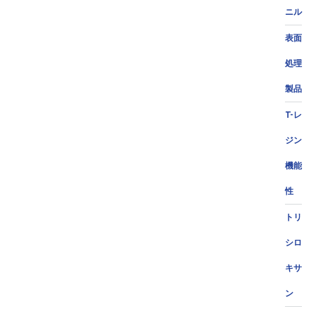
ニル
表面
処理
製品
T-レ
ジン
機能
性
トリ
シロ
キサ
ン