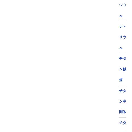
シウ
ム
ナト
リウ
ム
チタ
ン触
媒
チタ
ン中
間体
チタ