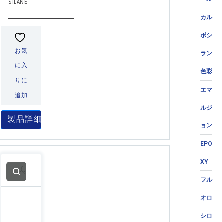
SILANE
カル
ボシ
お気
ラン
に入
色彩
りに
エマ
追加
ルジ
製品詳細
ョン
EPO
XY
フル
オロ
シロ