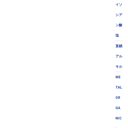
イソ
シア
ン酸
塩
直鎖
アル
キル
ME
TAL
OR
GA
NIC