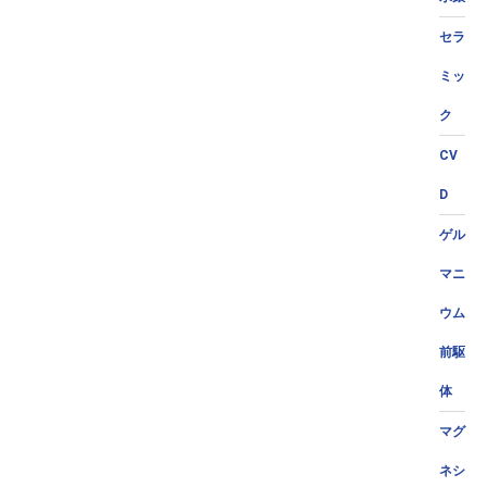
セラ
ミッ
ク
CV
D
ゲル
マニ
ウム
前駆
体
マグ
ネシ