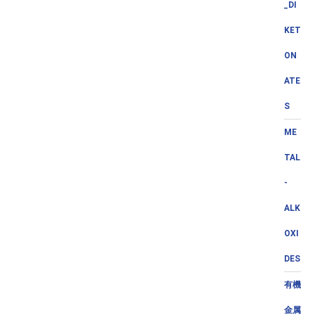
_DI
KET
ON
ATE
S
ME
TAL
-
ALK
OXI
DES
有機
金属