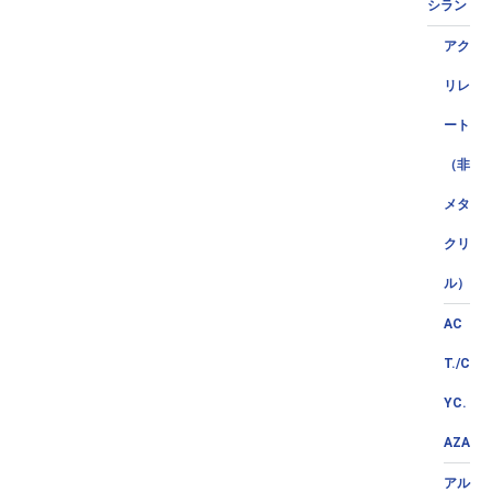
シラン
アク
リレ
ート
（非
メタ
クリ
ル）
AC
T./C
YC.
AZA
アル