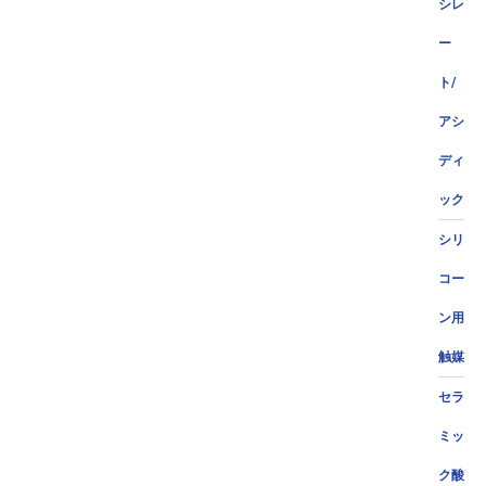
シレ
ー
ト/
アシ
ディ
ック
シリ
コー
ン用
触媒
セラ
ミッ
ク酸