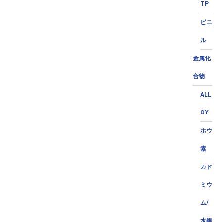
TP
ビニ
ル
金属化
合物
ALL
OY
ホウ
素
カド
ミウ
ム/
水銀