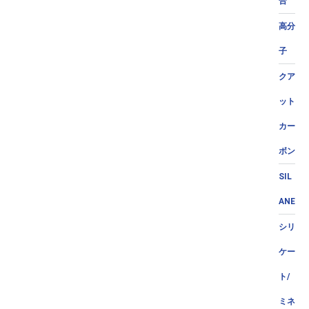
合
高分
子
クア
ット
カー
ボン
SIL
ANE
シリ
ケー
ト/
ミネ