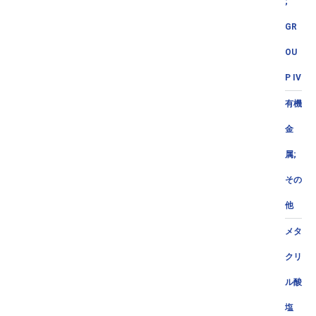
;
GR
OU
P IV
有機
金
属;
その
他
メタ
クリ
ル酸
塩