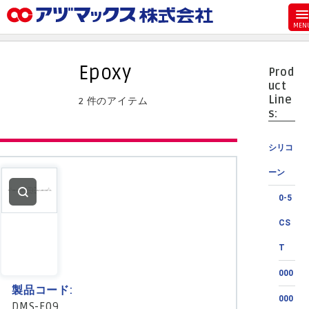
メニュー
ホーム
Epoxy
Prod
お気に入り
uct
Line
2 件のアイテム
カート
s:
マイアカウント
シリコ
主要取扱ブランド
ーン
代理店一覧
0-5
支払い
CS
製品検索
T
見積発行
000
製品コード:
000
DMS-E09