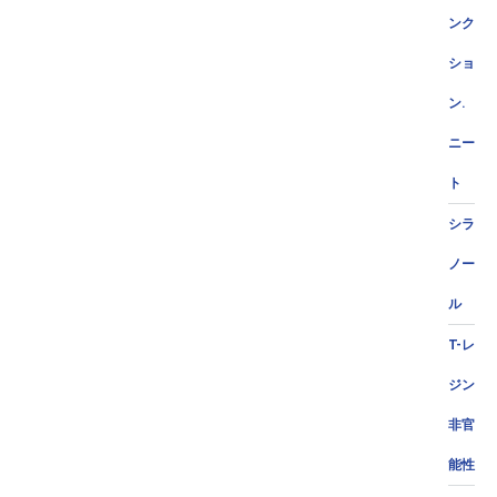
ンク
ショ
ン.
ニー
ト
シラ
ノー
ル
T-レ
ジン
非官
能性