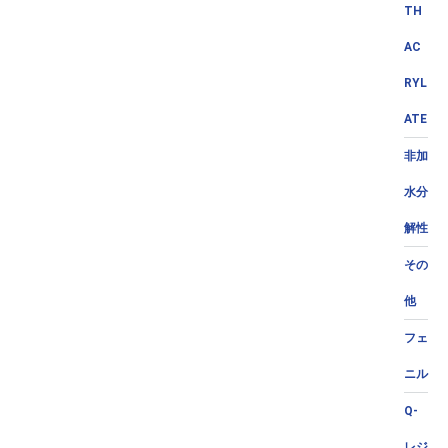
TH
AC
RYL
ATE
非加
水分
解性
その
他
フェ
ニル
Q-
レジ