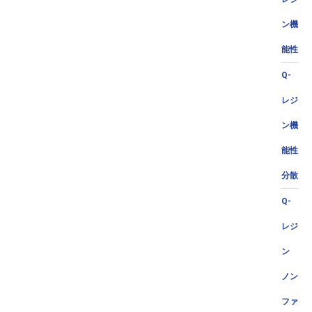
ン機
能性
Q-
レジ
ン機
能性
分散
Q-
レジ
ン
ノン
ファ