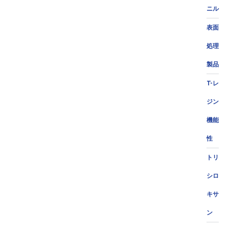
ニル
表面
処理
製品
T-レ
ジン
機能
性
トリ
シロ
キサ
ン