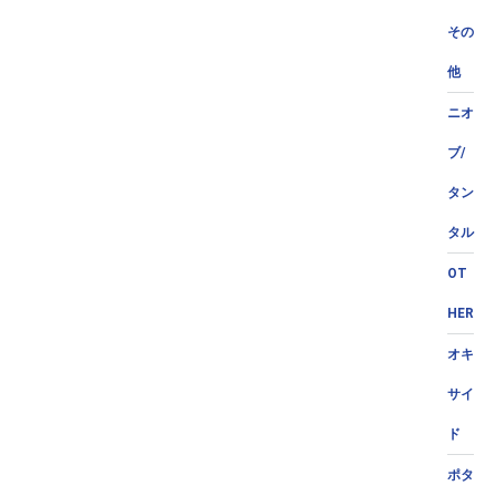
その
他
ニオ
ブ/
タン
タル
OT
HER
オキ
サイ
ド
ポタ