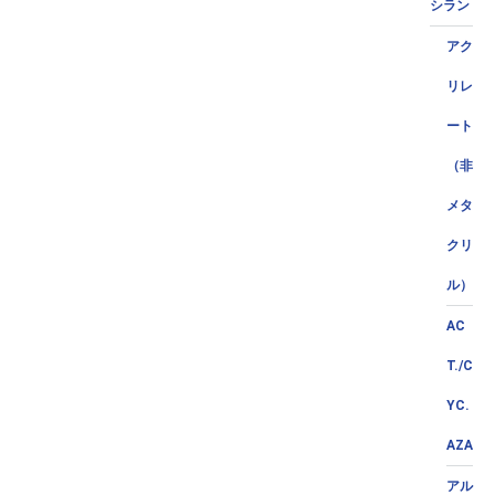
シラン
アク
リレ
ート
（非
メタ
クリ
ル）
AC
T./C
YC.
AZA
アル