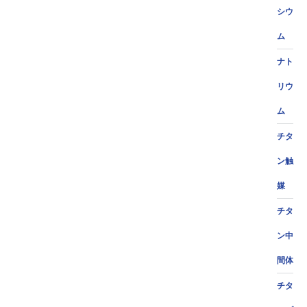
シウ
ム
ナト
リウ
ム
チタ
ン触
媒
チタ
ン中
間体
チタ