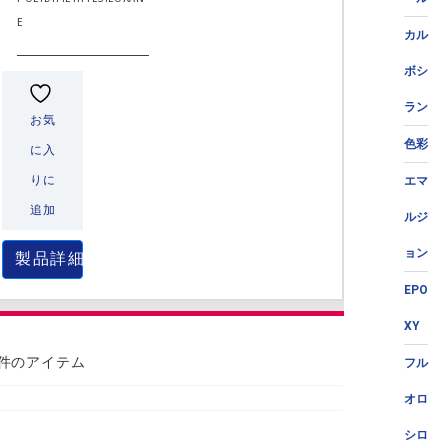
E
カル
ボシ
ラン
お気
色彩
に入
りに
エマ
追加
ルジ
ョン
製品詳細
EPO
XY
 件のアイテム
フル
オロ
シロ