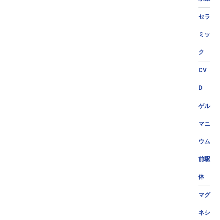
セラ
ミッ
ク
CV
D
ゲル
マニ
ウム
前駆
体
マグ
ネシ