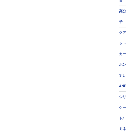
合
高分
子
クア
ット
カー
ボン
SIL
ANE
シリ
ケー
ト/
ミネ