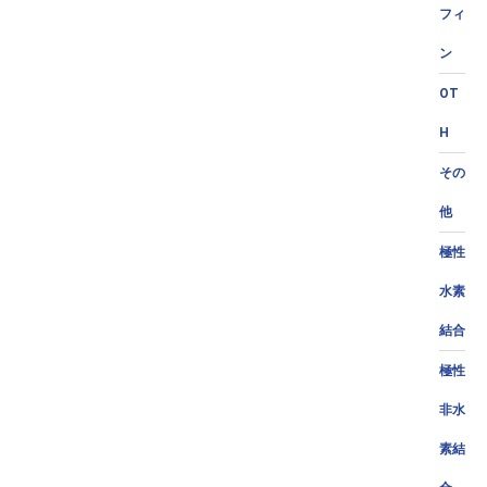
フィ
ン
OT
H
その
他
極性
水素
結合
極性
非水
素結