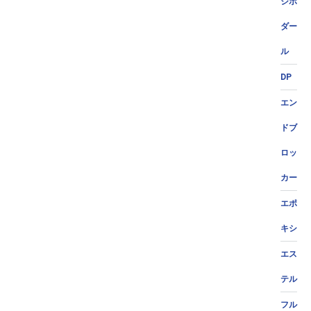
ジポ
ダー
ル
DP
エン
ドブ
ロッ
カー
エポ
キシ
エス
テル
フル