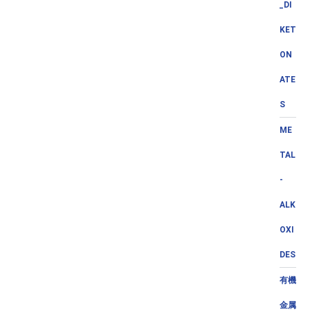
_DI
KET
ON
ATE
S
ME
TAL
-
ALK
OXI
DES
有機
金属