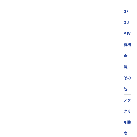
;
GR
OU
P IV
有機
金
属;
その
他
メタ
クリ
ル酸
塩