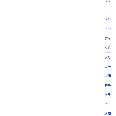
シレ
ー
ト/
アシ
ディ
ック
シリ
コー
ン用
触媒
セラ
ミッ
ク酸