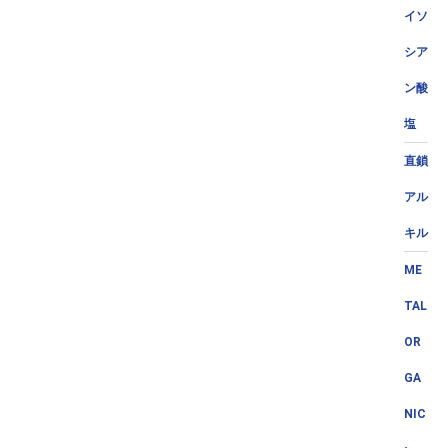
イソ
シア
ン酸
塩
直鎖
アル
キル
ME
TAL
OR
GA
NIC