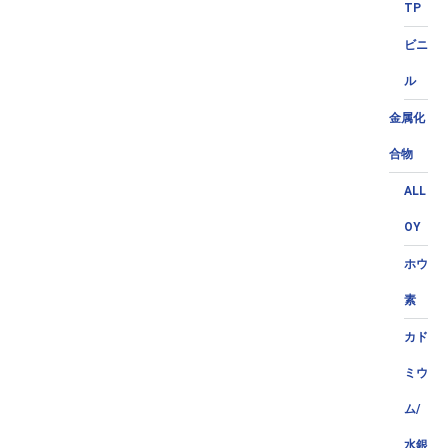
TP
ビニ
ル
金属化
合物
ALL
OY
ホウ
素
カド
ミウ
ム/
水銀