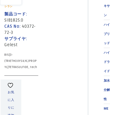
キサ
シラン
製品コード:
ン
SIB1825.0
ハイ
CAS No:
40372-
72-3
ブリ
サプライヤ:
ッド
Gelest
ハイ
BIS[3-
(TRIETHOXYSILYL)PROP
ドラ
YL]TETRASULFIDE, tech
イド
加水
分解
お気
性
に入
りに
ME