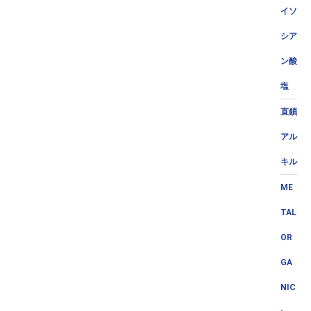
イソ
シア
ン酸
塩
直鎖
アル
キル
ME
TAL
OR
GA
NIC