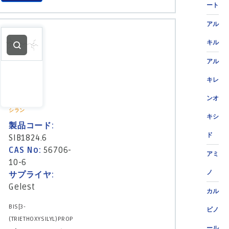
ート
アル
キル
アル
キレ
ンオ
シラン
キシ
製品コード:
ド
SIB1824.6
CAS No:
56706-
アミ
10-6
ノ
サプライヤ:
Gelest
カル
BIS[3-
ビノ
(TRIETHOXYSILYL)PROP
ール