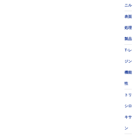
ニル
表面
処理
製品
T-レ
ジン
機能
性
トリ
シロ
キサ
ン