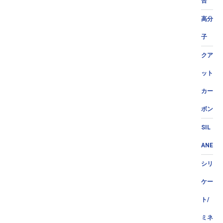
合
高分
子
クア
ット
カー
ボン
SIL
ANE
シリ
ケー
ト/
ミネ