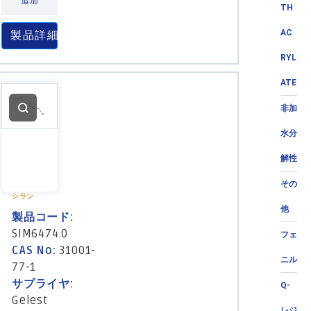
追加
TH
AC
製品詳細
RYL
ATE
非加
水分
解性
その
シラン
他
製品コード:
SIM6474.0
フェ
CAS No:
31001-
ニル
77-1
サプライヤ:
Q-
Gelest
レジ