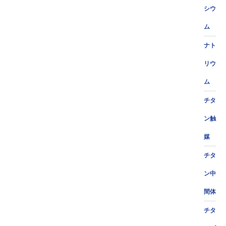
シウ
ム
ナト
リウ
ム
チタ
ン触
媒
チタ
ン中
間体
チタ