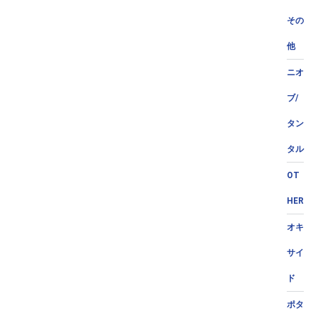
その
他
ニオ
ブ/
タン
タル
OT
HER
オキ
サイ
ド
ポタ