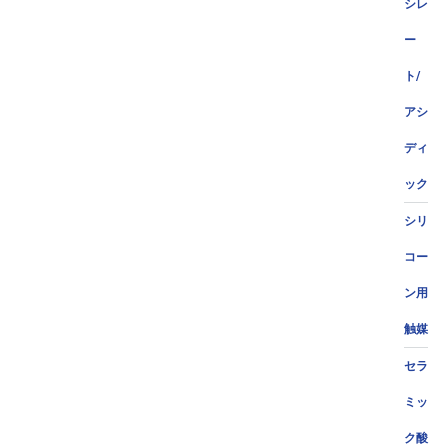
シレ
ー
ト/
アシ
ディ
ック
シリ
コー
ン用
触媒
セラ
ミッ
ク酸