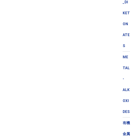
_DI
KET
ON
ATE
S
ME
TAL
-
ALK
OXI
DES
有機
金属