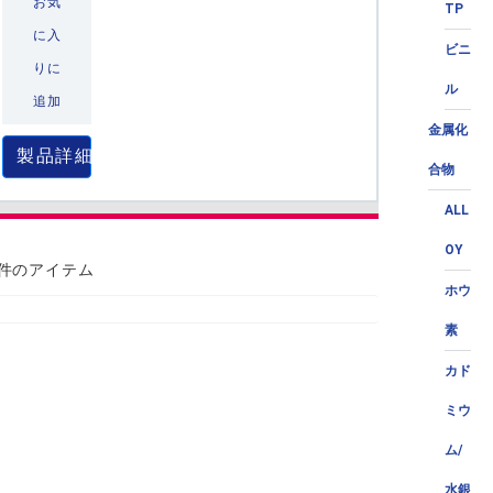
お気
TP
に入
ビニ
りに
ル
追加
金属化
製品詳細
合物
ALL
OY
 件のアイテム
ホウ
素
カド
ミウ
ム/
水銀