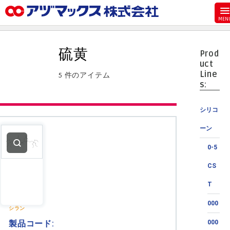
メニュー
ホーム
硫黄
Prod
お気に入り
uct
Line
5 件のアイテム
カート
s:
マイアカウント
シリコ
主要取扱ブランド
ーン
代理店一覧
0-5
支払い
CS
製品検索
T
見積発行
000
シラン
製品コード:
000