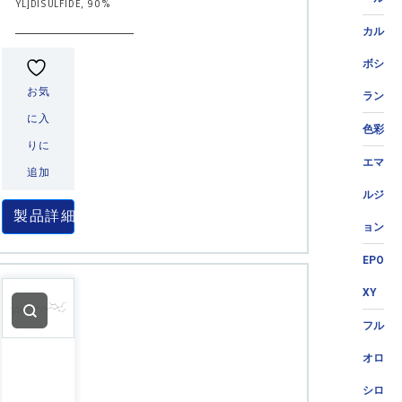
YL]DISULFIDE, 90%
カル
ボシ
お気
ラン
に入
色彩
りに
エマ
追加
ルジ
製品詳細
ョン
EPO
XY
フル
オロ
シロ