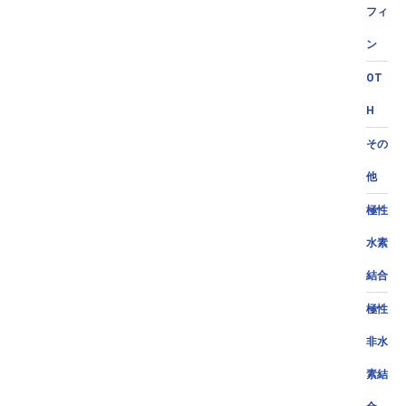
フィ
ン
OT
H
その
他
極性
水素
結合
極性
非水
素結