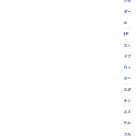
ジポ
ダー
ル
DP
エン
ドブ
ロッ
カー
エポ
キシ
エス
テル
フル