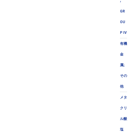
;
GR
OU
P IV
有機
金
属;
その
他
メタ
クリ
ル酸
塩