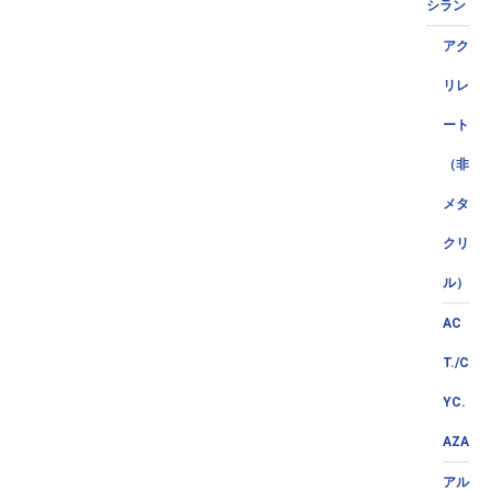
シラン
アク
リレ
ート
（非
メタ
クリ
ル）
AC
T./C
YC.
AZA
アル