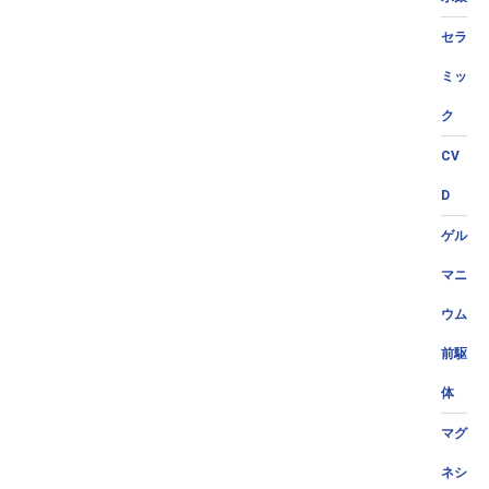
セラ
ミッ
ク
CV
D
ゲル
マニ
ウム
前駆
体
マグ
ネシ