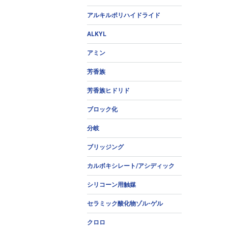
アルキルポリハイドライド
ALKYL
アミン
芳香族
芳香族ヒドリド
ブロック化
分岐
ブリッジング
カルボキシレート/アシディック
シリコーン用触媒
セラミック酸化物ゾル-ゲル
クロロ