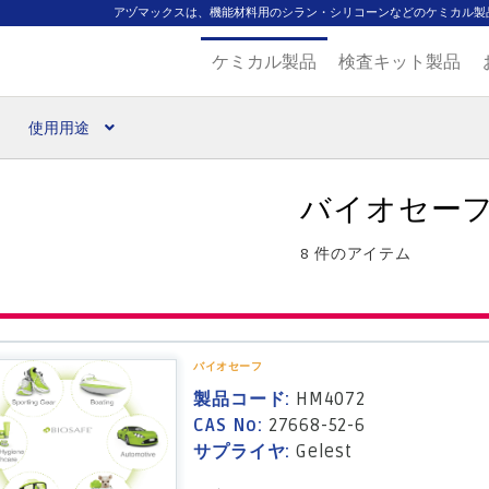
アヅマックスは、機能材料用のシラン・シリコーンなどのケミカル製
ケミカル製品
検査キット製品
使用用途
扱ブランド
代理店一覧
支払い
製品検索
見積発行
バイオセー
8 件のアイテム
バイオセーフ
製品コード:
HM4072
CAS No:
27668-52-6
サプライヤ:
Gelest