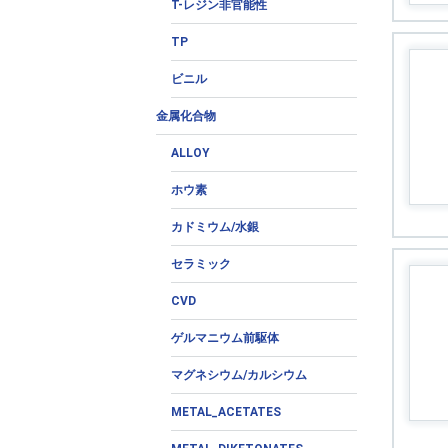
T-レジン非官能性
TP
ビニル
金属化合物
ALLOY
ホウ素
カドミウム/水銀
セラミック
CVD
ゲルマニウム前駆体
マグネシウム/カルシウム
METAL_ACETATES