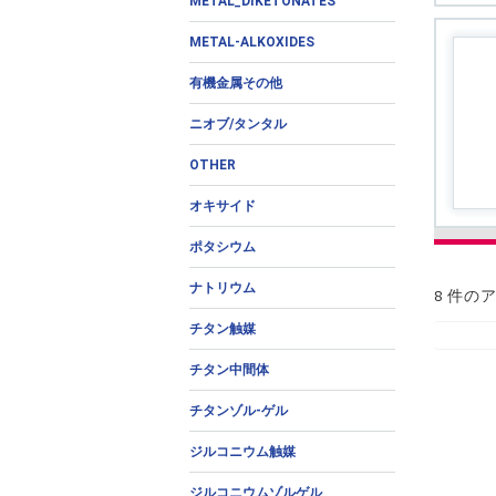
METAL_DIKETONATES
METAL-ALKOXIDES
有機金属その他
ニオブ/タンタル
OTHER
オキサイド
ポタシウム
ナトリウム
8 件の
チタン触媒
チタン中間体
チタンゾル-ゲル
ジルコニウム触媒
ジルコニウムゾルゲル