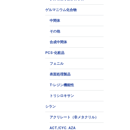
ゲルマニウム化合物
中間体
その他
合成中間体
PCS-化粧品
フェニル
表面処理製品
T-レジン機能性
トリシロキサン
シラン
アクリレート（非メタクリル）
ACT./CYC. AZA