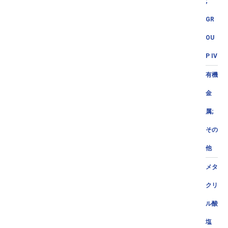
;
GR
OU
P IV
有機
金
属;
その
他
メタ
クリ
ル酸
塩