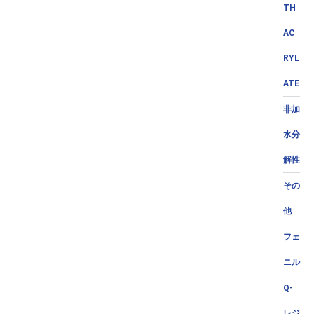
TH
AC
RYL
ATE
非加
水分
解性
その
他
フェ
ニル
Q-
レジ