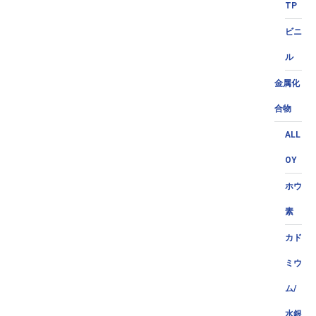
TP
ビニ
ル
金属化
合物
ALL
OY
ホウ
素
カド
ミウ
ム/
水銀