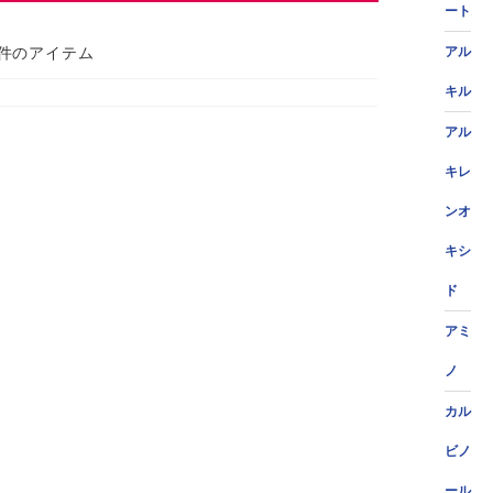
ート
 件のアイテム
アル
キル
アル
キレ
ンオ
キシ
ド
アミ
ノ
カル
ビノ
ール