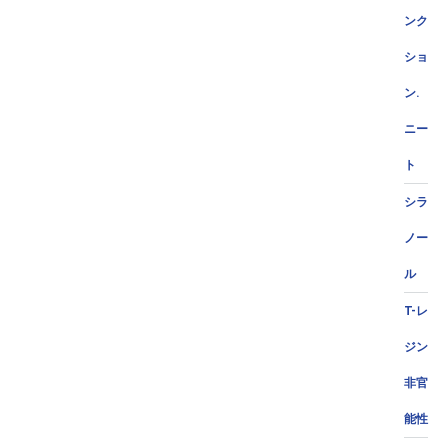
ンク
ショ
ン.
ニー
ト
シラ
ノー
ル
T-レ
ジン
非官
能性