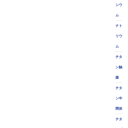
シウ
ム
ナト
リウ
ム
チタ
ン触
媒
チタ
ン中
間体
チタ