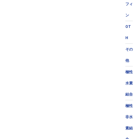
フィ
ン
OT
H
その
他
極性
水素
結合
極性
非水
素結