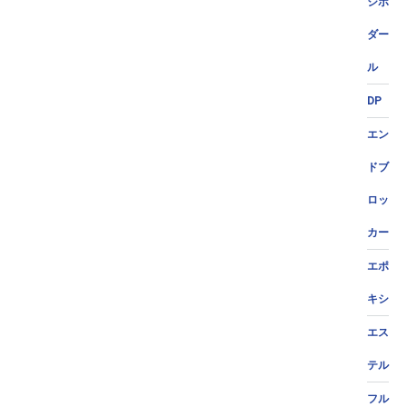
ジポ
ダー
ル
DP
エン
ドブ
ロッ
カー
エポ
キシ
エス
テル
フル