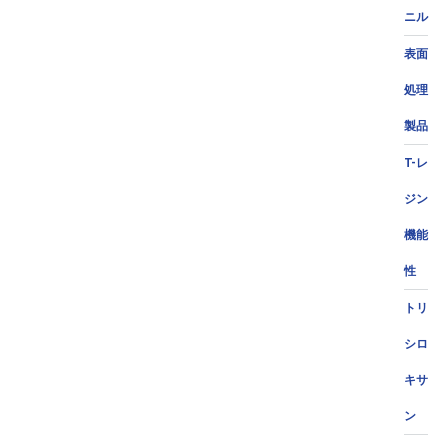
ニル
表面
処理
製品
T-レ
ジン
機能
性
トリ
シロ
キサ
ン