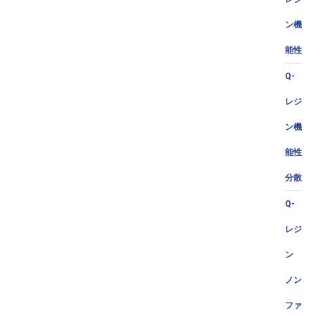
ン機
能性
Q-
レジ
ン機
能性
分散
Q-
レジ
ン
ノン
ファ