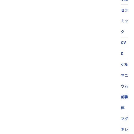
セラ
ミッ
ク
CV
D
ゲル
マニ
ウム
前駆
体
マグ
ネシ