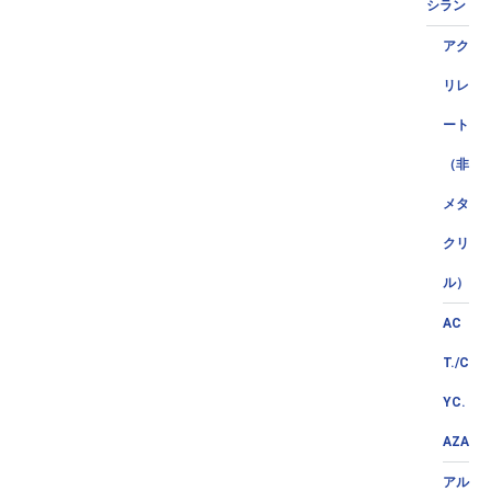
シラン
アク
リレ
ート
（非
メタ
クリ
ル）
AC
T./C
YC.
AZA
アル