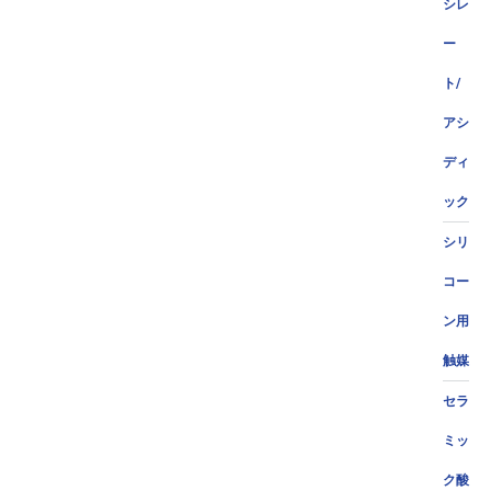
シレ
ー
ト/
アシ
ディ
ック
シリ
コー
ン用
触媒
セラ
ミッ
ク酸