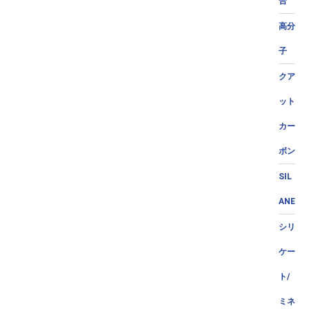
合
高分
子
クア
ット
カー
ボン
SIL
ANE
シリ
ケー
ト/
ミネ