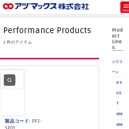
メニュー
ホーム
Performance Products
Prod
お気に入り
uct
Line
1 件のアイテム
カート
s:
マイアカウント
シリコ
主要取扱ブランド
ーン
代理店一覧
0-5
支払い
CS
製品検索
T
見積発行
000
製品コード:
PP2-
000
SP01