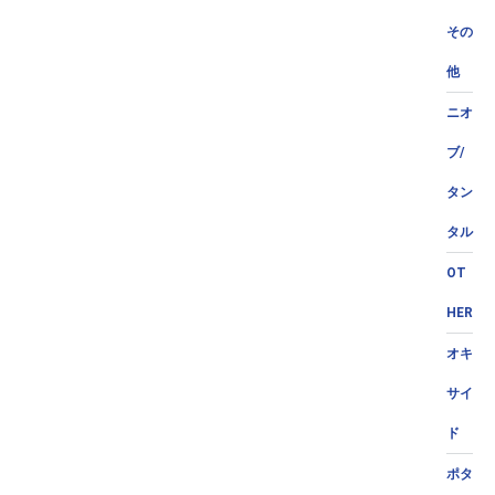
その
他
ニオ
ブ/
タン
タル
OT
HER
オキ
サイ
ド
ポタ