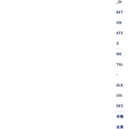
_DI
KET
ON
ATE
S
ME
TAL
-
ALK
OXI
DES
有機
金属