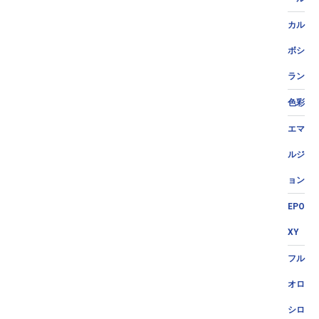
カル
ボシ
ラン
色彩
エマ
ルジ
ョン
EPO
XY
フル
オロ
シロ