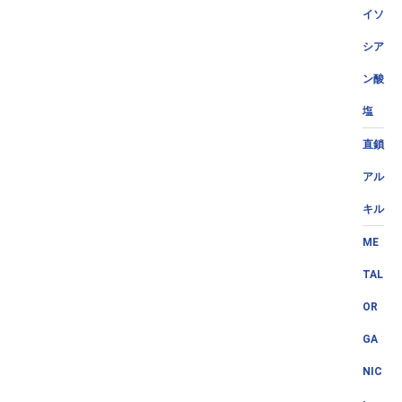
イソ
シア
ン酸
塩
直鎖
アル
キル
ME
TAL
OR
GA
NIC