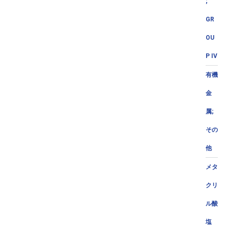
;
GR
OU
P IV
有機
金
属;
その
他
メタ
クリ
ル酸
塩