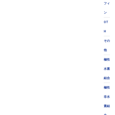
フィ
ン
OT
H
その
他
極性
水素
結合
極性
非水
素結