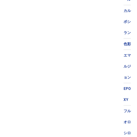
カル
ボシ
ラン
色彩
エマ
ルジ
ョン
EPO
XY
フル
オロ
シロ