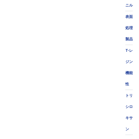
ニル
表面
処理
製品
T-レ
ジン
機能
性
トリ
シロ
キサ
ン