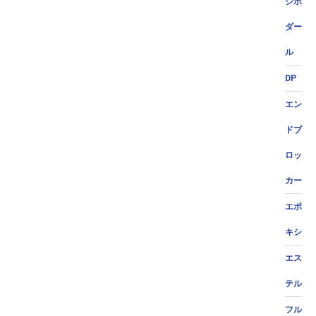
ジポ
ダー
ル
DP
エン
ドブ
ロッ
カー
エポ
キシ
エス
テル
フル