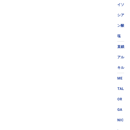
イソ
シア
ン酸
塩
直鎖
アル
キル
ME
TAL
OR
GA
NIC