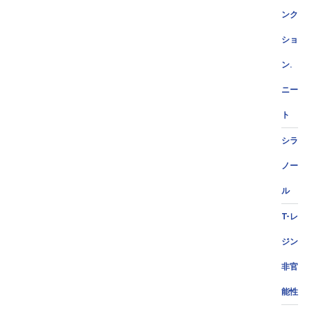
ンク
ショ
ン.
ニー
ト
シラ
ノー
ル
T-レ
ジン
非官
能性