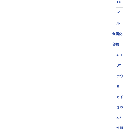
TP
ビニ
ル
金属化
合物
ALL
OY
ホウ
素
カド
ミウ
ム/
水銀