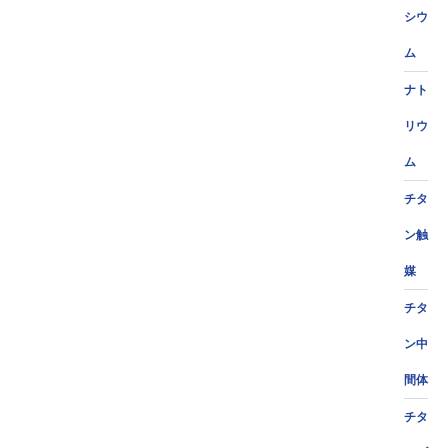
シウ
ム
ナト
リウ
ム
チタ
ン触
媒
チタ
ン中
間体
チタ