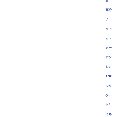
合
高分
子
クア
ット
カー
ボン
SIL
ANE
シリ
ケー
ト/
ミネ