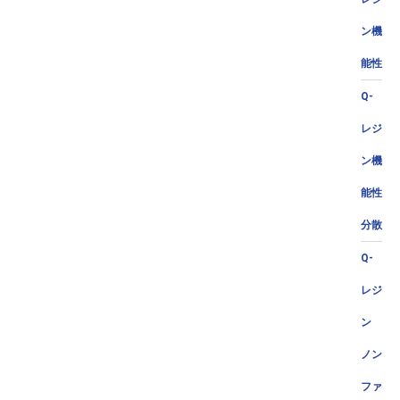
ン機
能性
Q-
レジ
ン機
能性
分散
Q-
レジ
ン
ノン
ファ