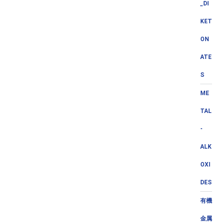
_DI
KET
ON
ATE
S
ME
TAL
-
ALK
OXI
DES
有機
金属