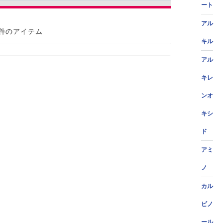
ート
アル
 件のアイテム
キル
アル
キレ
ンオ
キシ
ド
アミ
ノ
カル
ビノ
ール