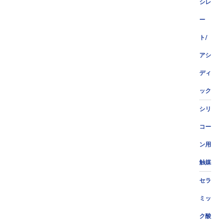
シレ
ー
ト/
アシ
ディ
ック
シリ
コー
ン用
触媒
セラ
ミッ
ク酸