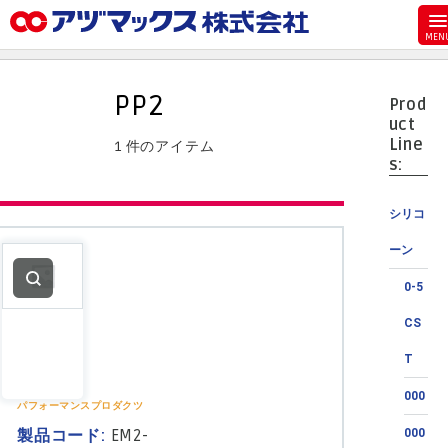
メニュー
ホーム
PP2
Prod
お気に入り
uct
Line
1 件のアイテム
カート
s:
マイアカウント
シリコ
主要取扱ブランド
ーン
代理店一覧
0-5
支払い
CS
製品検索
T
見積発行
000
パフォーマンスプロダクツ
製品コード:
EM2-
000