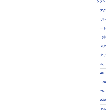
シラン
アク
リレ
ート
（非
メタ
クリ
ル）
AC
T./C
YC.
AZA
アル