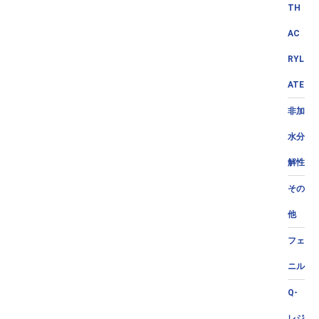
TH
AC
RYL
ATE
非加
水分
解性
その
他
フェ
ニル
Q-
レジ