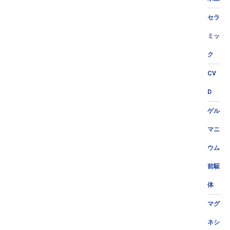
セラ
ミッ
ク
CV
D
ゲル
マニ
ウム
前駆
体
マグ
ネシ