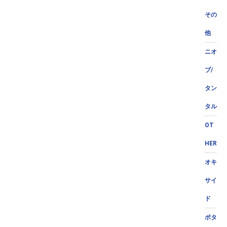
その
他
ニオ
ブ/
タン
タル
OT
HER
オキ
サイ
ド
ポタ