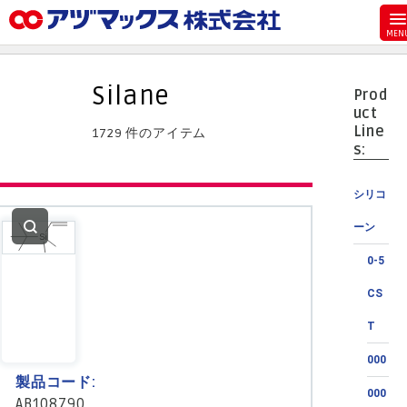
メニュー
ホーム
Silane
Prod
お気に入り
uct
Line
1729 件のアイテム
カート
s:
マイアカウント
シリコ
主要取扱ブランド
ーン
代理店一覧
0-5
支払い
CS
製品検索
T
見積発行
000
製品コード:
000
AB108790