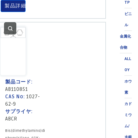
TP
製品詳細
ビニ
ル
金属化
合物
ALL
OY
製品コード:
ホウ
AB110851
素
CAS No:
1027-
62-9
カド
サプライヤ:
ミウ
ABCR
ム/
Bis(dimethylamino)di
水銀