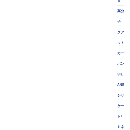
合
高分
子
クア
ット
カー
ボン
SIL
ANE
シリ
ケー
ト/
ミネ