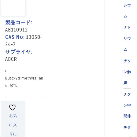
シウ
ム
製品コード:
ナト
AB110912
CAS No:
13058-
リウ
24-7
ム
サプライヤ:
ABCR
チタ
t-
ン触
Butoxytrimethylsilan
媒
e, 97%; .
チタ
ン中
お気
間体
に入
チタ
りに