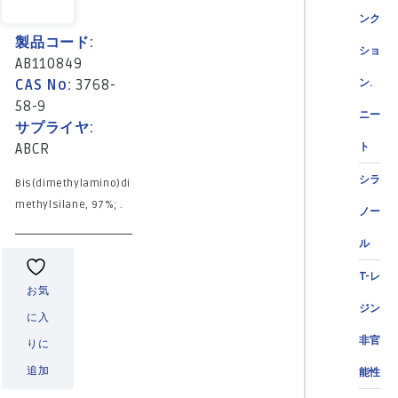
ンク
製品コード:
ショ
AB110849
CAS No:
3768-
ン.
58-9
ニー
サプライヤ:
ABCR
ト
シラ
Bis(dimethylamino)di
methylsilane, 97%; .
ノー
ル
T-レ
お気
ジン
に入
非官
りに
追加
能性