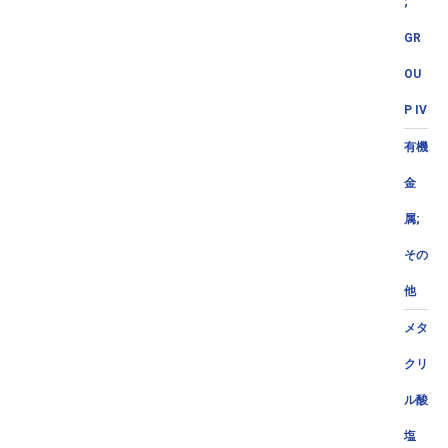
;
GR
OU
P IV
有機
金
属;
その
他
メタ
クリ
ル酸
塩