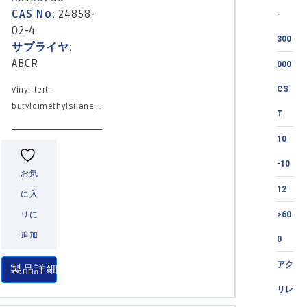
CAS No:
24858-
-
02-4
300
サプライヤ:
ABCR
000
CS
Vinyl-tert-
butyldimethylsilane; .
T
10
-10
お気
12
に入
りに
>60
追加
0
アク
製品詳細
リレ