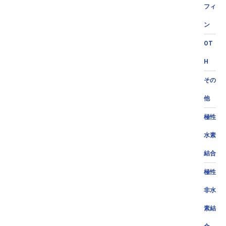
フィ
ン
OT
H
その
他
極性
水素
結合
極性
非水
素結