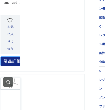
ane, 95%; .
ン機
能性
Q-
お気
に入
レジ
りに
ン機
追加
能性
製品詳細
分散
Q-
レジ
ン
ノン
ファ