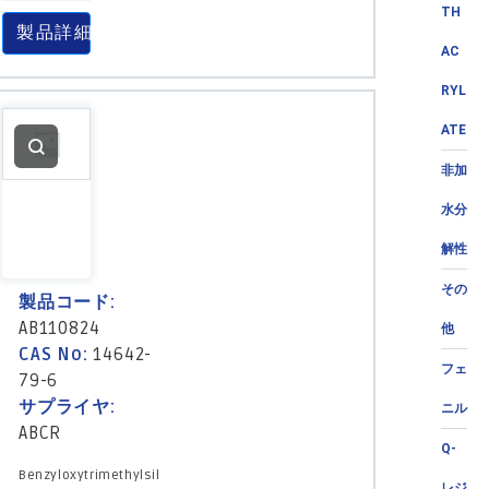
TH
製品詳細
AC
RYL
ATE
非加
水分
解性
その
製品コード:
AB110824
他
CAS No:
14642-
フェ
79-6
サプライヤ:
ニル
ABCR
Q-
Benzyloxytrimethylsil
レジ