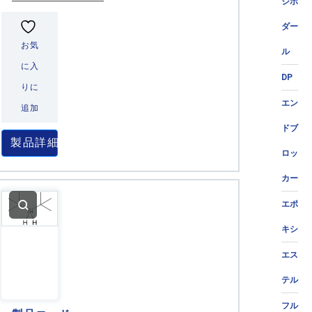
ジポ
ダー
お気
ル
に入
DP
りに
エン
追加
ドブ
製品詳細
ロッ
カー
エポ
キシ
エス
テル
フル