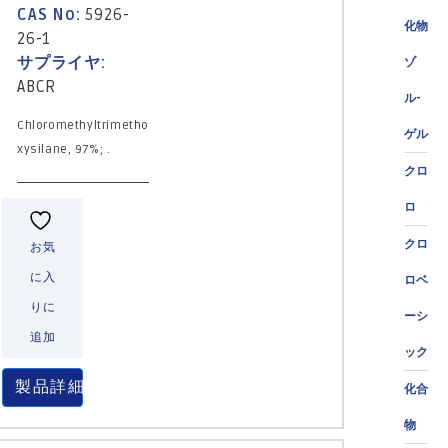
CAS No:
5926-
化物
26-1
サプライヤ:
ゾ
ABCR
ル-
Chloromethyltrimetho
ゲル
xysilane, 97%; .
クロ
ロ
クロ
お気
に入
ロベ
りに
ーシ
追加
ック
製品詳細
化合
物