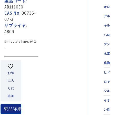
製品コード:
AB111030
オロ
CAS No:
30736-
アル
07-3
サプライヤ:
キル
ABCR
ハロ
Di-t-butylsilane, 97%;
ゲン
.
水素
化物
ヒド
お気
に入
ロキ
りに
シル
追加
イオ
製品詳細
ン性