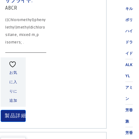
サプライヤ:
ABCR
キル
((Chloromethyl)pheny
ポリ
lethyl)methyldichloro
ハイ
silane, mixed m,p
isomers; .
ドラ
イド
ALK
お気
YL
に入
アミ
りに
ン
追加
芳香
製品詳細
族
芳香