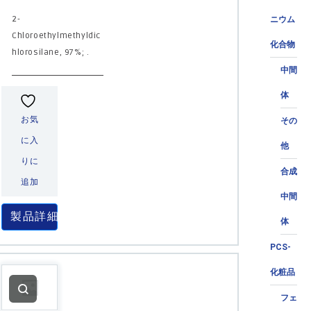
2-
ニウム
Chloroethylmethyldic
化合物
hlorosilane, 97%; .
中間
体
お気
その
に入
他
りに
合成
追加
中間
製品詳細
体
PCS-
化粧品
フェ