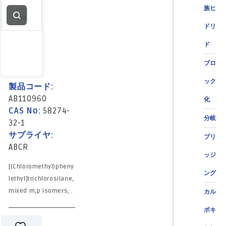
族ヒ
ドリ
ド
ブロ
ック
製品コード:
AB110960
化
CAS No:
58274-
分岐
32-1
サプライヤ:
ブリ
ABCR
ッジ
[(Chloromethyl)pheny
ング
lethyl]trichlorosilane,
mixed m,p isomers; .
カル
ボキ