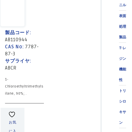
ニル
表面
処理
製品コード:
製品
AB110944
CAS No:
7787-
T-レ
87-3
ジン
サプライヤ:
ABCR
機能
1-
性
Chloroethyltrimethyls
トリ
ilane, 90%; .
シロ
キサ
お気
ン
に入