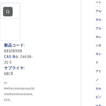
ート
アル
キル
アル
キレ
製品コード:
ンオ
AB108998
キシ
CAS No:
24636-
31-5
ド
サプライヤ:
アミ
ABCR
ノ
(3-
Methacryloxypropyl)d
カル
imethylchlorosilane,
ビノ
92%; .
ール