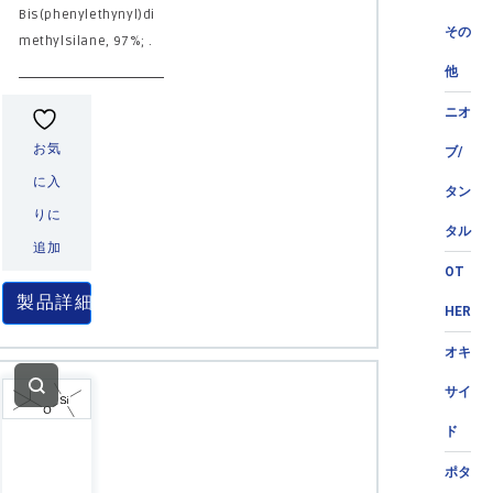
Bis(phenylethynyl)di
その
methylsilane, 97%; .
他
ニオ
お気
ブ/
に入
タン
りに
タル
追加
OT
製品詳細
HER
オキ
サイ
ド
ポタ