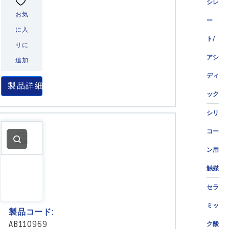
シレ
お気
ー
に入
ト/
りに
アシ
追加
ディ
製品詳細
ック
シリ
コー
ン用
触媒
セラ
ミッ
製品コード:
AB110969
ク酸