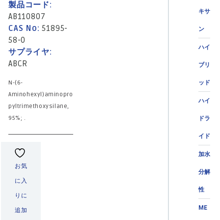
製品コード:
キサ
AB110807
CAS No:
51895-
ン
58-0
ハイ
サプライヤ:
ABCR
ブリ
ッド
N-(6-
Aminohexyl)aminopro
ハイ
pyltrimethoxysilane,
95%; .
ドラ
イド
加水
お気
分解
に入
性
りに
ME
追加