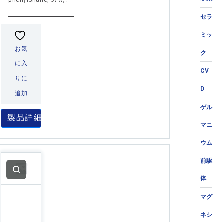
phenylsilane, 97%; .
セラ
ミッ
お気
ク
に入
CV
りに
D
追加
ゲル
製品詳細
マニ
ウム
前駆
体
マグ
ネシ