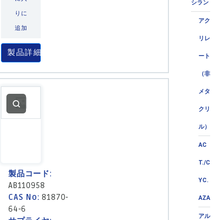
シラン
りに
アク
追加
リレ
製品詳細
ート
（非
メタ
クリ
ル）
AC
T./C
製品コード:
YC.
AB110958
CAS No:
81870-
AZA
64-6
アル