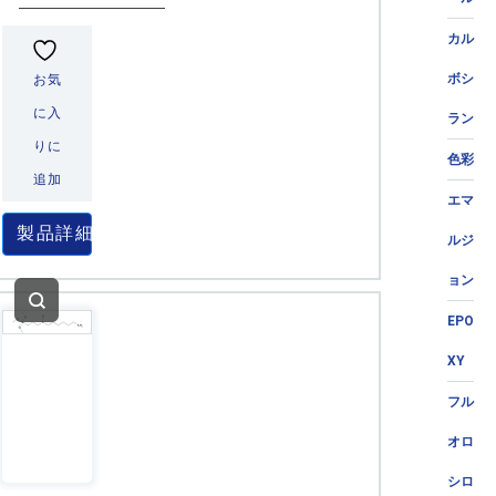
カル
ボシ
お気
に入
ラン
りに
色彩
追加
エマ
製品詳細
ルジ
ョン
EPO
XY
フル
オロ
シロ