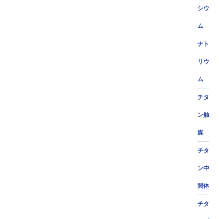
シウ
ム
ナト
リウ
ム
チタ
ン触
媒
チタ
ン中
間体
チタ