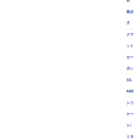
合
高分
子
クア
ット
カー
ボン
SIL
ANE
シリ
ケー
ト/
ミネ