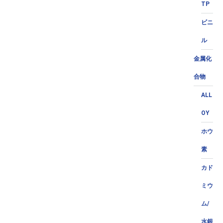
TP
ビニ
ル
金属化
合物
ALL
OY
ホウ
素
カド
ミウ
ム/
水銀