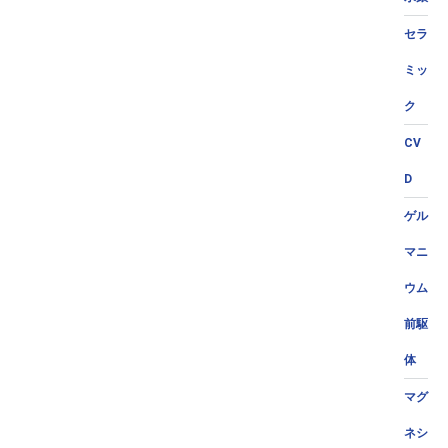
セラ
ミッ
ク
CV
D
ゲル
マニ
ウム
前駆
体
マグ
ネシ