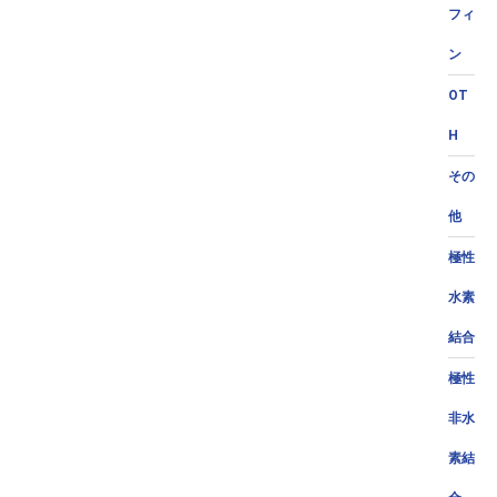
フィ
ン
OT
H
その
他
極性
水素
結合
極性
非水
素結