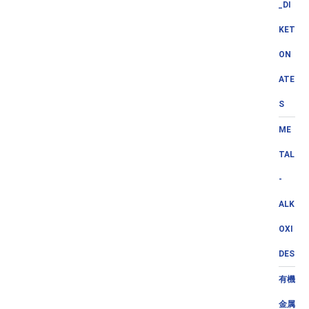
_DI
KET
ON
ATE
S
ME
TAL
-
ALK
OXI
DES
有機
金属