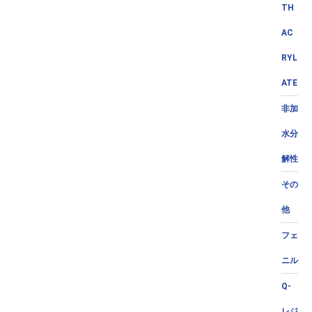
TH
AC
RYL
ATE
非加
水分
解性
その
他
フェ
ニル
Q-
レジ