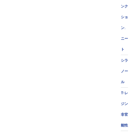
ンク
ショ
ン.
ニー
ト
シラ
ノー
ル
T-レ
ジン
非官
能性