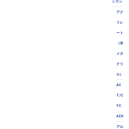
シラン
アク
リレ
ート
（非
メタ
クリ
ル）
AC
T./C
YC.
AZA
アル