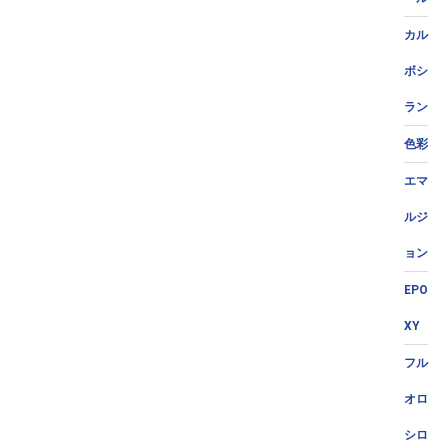
カル
ボシ
ラン
色彩
エマ
ルジ
ョン
EPO
XY
フル
オロ
シロ