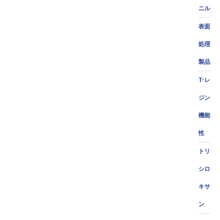
ニル
表面
処理
製品
T-レ
ジン
機能
性
トリ
シロ
キサ
ン