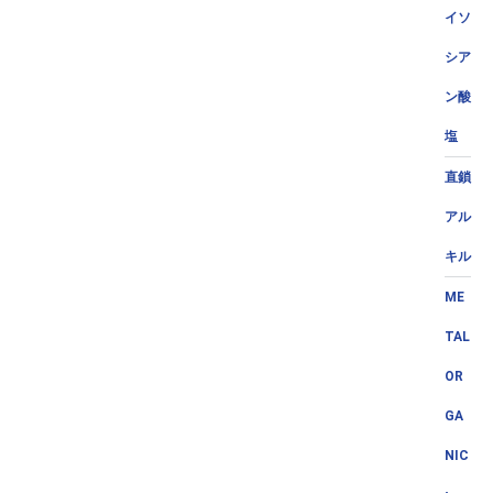
イソ
シア
ン酸
塩
直鎖
アル
キル
ME
TAL
OR
GA
NIC