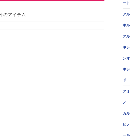
ート
 件のアイテム
アル
キル
アル
キレ
ンオ
キシ
ド
アミ
ノ
カル
ビノ
ール