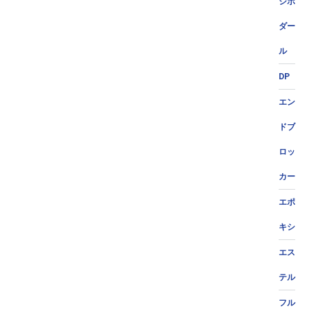
ジポ
ダー
ル
DP
エン
ドブ
ロッ
カー
エポ
キシ
エス
テル
フル