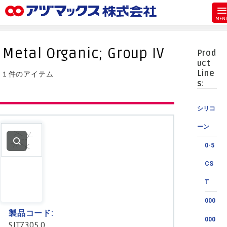
メニュー
ホーム
Metal Organic; Group IV
Prod
お気に入り
uct
Line
1 件のアイテム
カート
s:
マイアカウント
シリコ
主要取扱ブランド
ーン
代理店一覧
0-5
支払い
CS
製品検索
T
見積発行
000
製品コード:
000
SIT7305.0