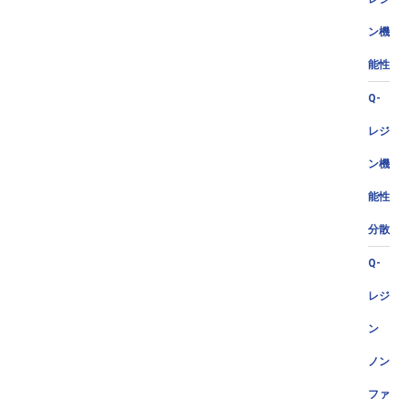
ン機
能性
Q-
レジ
ン機
能性
分散
Q-
レジ
ン
ノン
ファ