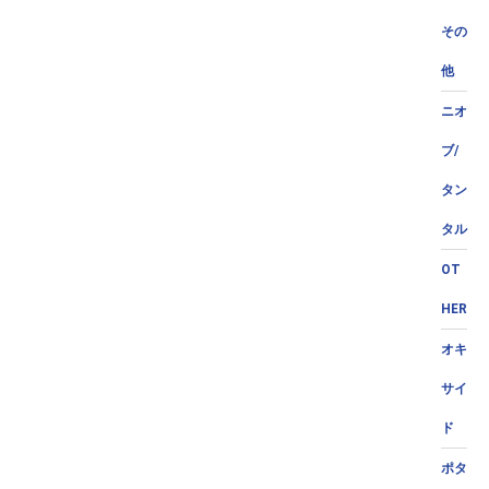
その
他
ニオ
ブ/
タン
タル
OT
HER
オキ
サイ
ド
ポタ