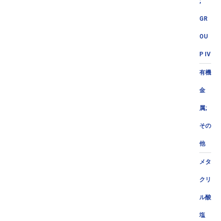
;
GR
OU
P IV
有機
金
属;
その
他
メタ
クリ
ル酸
塩