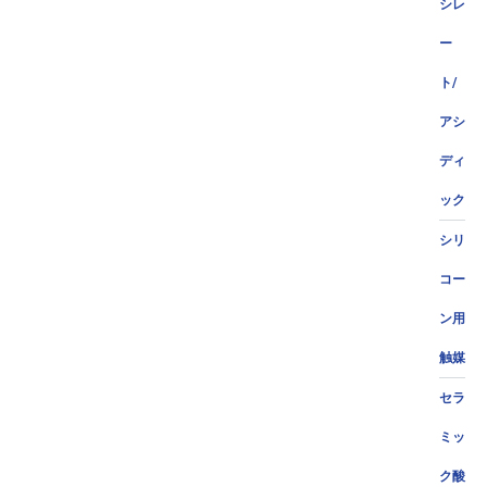
シレ
ー
ト/
アシ
ディ
ック
シリ
コー
ン用
触媒
セラ
ミッ
ク酸