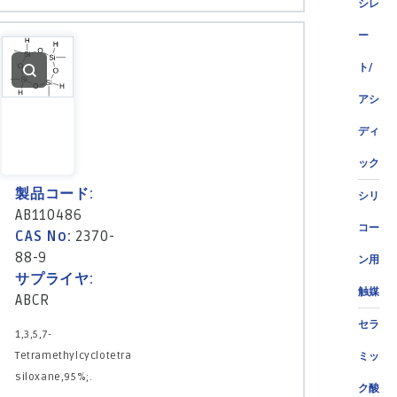
シレ
ー
ト/
アシ
ディ
ック
製品コード:
シリ
AB110486
コー
CAS No:
2370-
88-9
ン用
サプライヤ:
触媒
ABCR
セラ
1,3,5,7-
Tetramethylcyclotetra
ミッ
siloxane,95%;.
ク酸