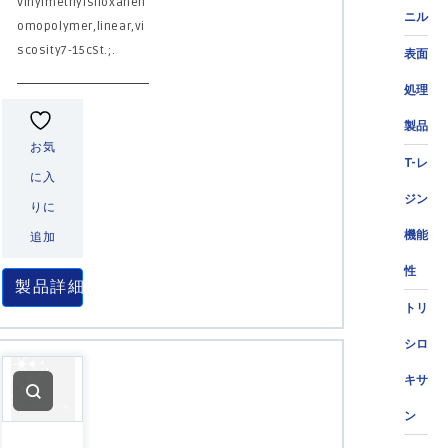
Vinylmethylsiloxaneh
ニル
omopolymer,linear,vi
scosity7-15cSt.;.
表面
処理
製品
お気
T-レ
に入
ジン
りに
機能
追加
性
製品詳細
トリ
シロ
キサ
ン