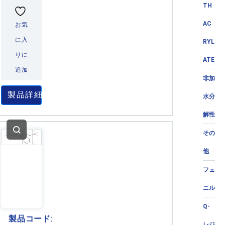
TH
AC
お気
に入
RYL
りに
ATE
追加
非加
製品詳細
水分
解性
その
他
フェ
ニル
Q-
製品コード:
レジ