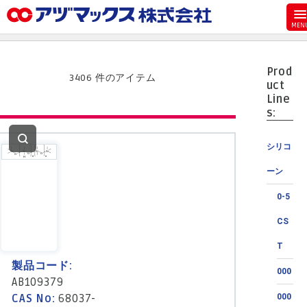
メニュー
ホーム
Prod
お気に入り
3406 件のアイテム
uct
Line
カート
s:
マイアカウント
シリコ
主要取扱ブランド
ーン
代理店一覧
0-5
支払い
CS
製品検索
T
見積発行
製品コード:
000
AB109379
CAS No:
68037-
000