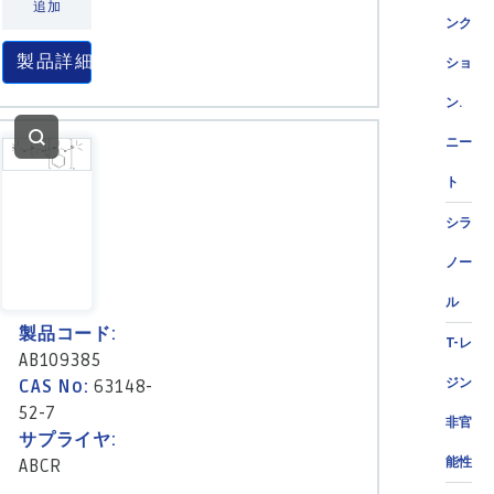
追加
ンク
製品詳細
ショ
ン.
ニー
ト
シラ
ノー
ル
製品コード:
T-レ
AB109385
ジン
CAS No:
63148-
52-7
非官
サプライヤ:
能性
ABCR