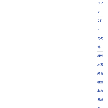
フィ
ン
OT
H
その
他
極性
水素
結合
極性
非水
素結