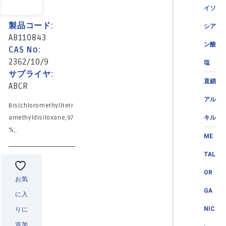
イソ
製品コード:
シア
AB110843
ン酸
CAS No:
2362/10/9
塩
サプライヤ:
直鎖
ABCR
アル
Bis(chloromethyl)tetr
amethyldisiloxane,97
キル
%;.
ME
TAL
OR
お気
GA
に入
NIC
りに
追加