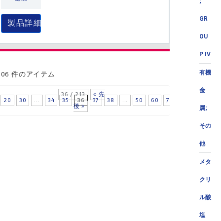
;
GR
製品詳細
OU
P IV
有機
406 件のアイテム
金
36 / 213
« 先
20
30
...
34
35
36
37
38
...
50
60
70
...
»
最
後 »
属;
その
他
メタ
クリ
ル酸
塩