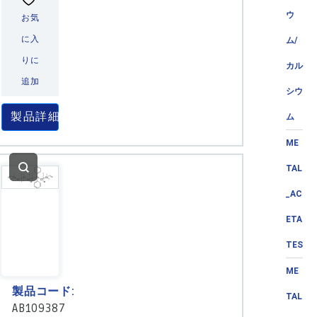
ウ
お気
に入
ム/
りに
カル
追加
シウ
製品詳細
ム
ME
TAL
_AC
ETA
TES
ME
製品コード:
TAL
AB109387