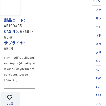
シラン
アク
リレ
製品コード:
AB109405
ート
CAS No:
68584-
（非
83-8
サプライヤ:
メタ
ABCR
クリ
VinylmodifiedsilicaQr
ル）
esininpoly(dimethylsi
loxane),vinylterminat
AC
ed,viscosity4500-
T./C
7000cSt.;.
YC.
AZA
お気
アル