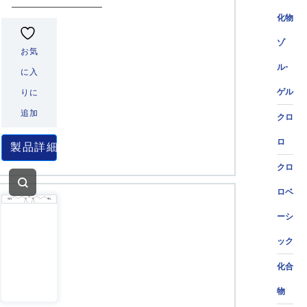
化物
ゾ
お気
ル-
に入
ゲル
りに
追加
クロ
ロ
製品詳細
クロ
ロベ
ーシ
ック
化合
物