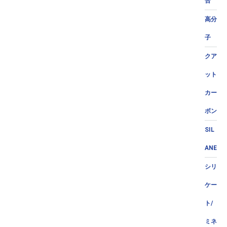
合
高分
子
クア
ット
カー
ボン
SIL
ANE
シリ
ケー
ト/
ミネ