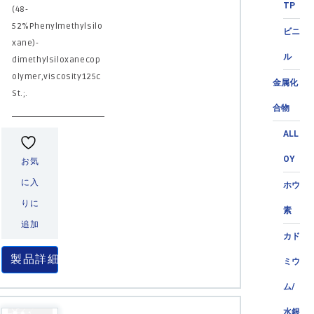
TP
(48-
52%Phenylmethylsilo
ビニ
xane)-
ル
dimethylsiloxanecop
olymer,viscosity125c
金属化
St.;.
合物
ALL
OY
お気
に入
ホウ
りに
素
追加
カド
製品詳細
ミウ
ム/
水銀