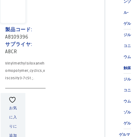
ンゾ
ル-
ゲル
製品コード:
ジル
AB109396
サプライヤ:
コニ
ABCR
ウム
Vinylmethylsiloxaneh
触媒
omopolymer,cyclics,v
iscosity3-7cSt.;.
ジル
コニ
ウム
お気
ゾル
に入
ゲル
りに
ゲルマ
追加