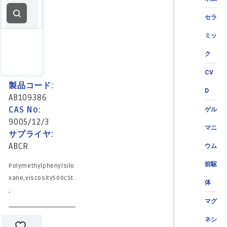
セラ
ミッ
ク
CV
製品コード:
D
AB109386
CAS No:
ゲル
9005/12/3
マニ
サプライヤ:
ABCR
ウム
前駆
Polymethylphenylsilo
xane,viscosity500cSt.
体
;.
マグ
ネシ