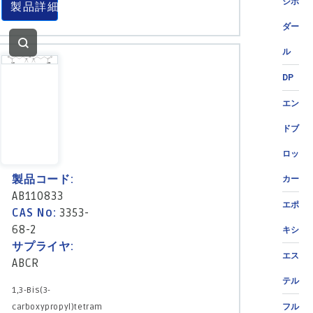
ジポ
製品詳細
ダー
ル
DP
エン
ドブ
ロッ
製品コード:
カー
AB110833
エポ
CAS No:
3353-
68-2
キシ
サプライヤ:
エス
ABCR
テル
1,3-Bis(3-
carboxypropyl)tetram
フル