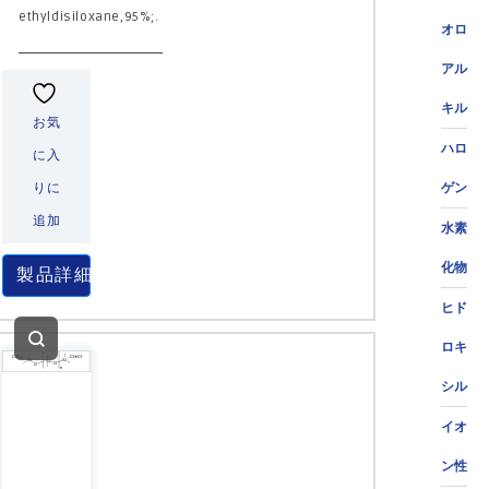
ethyldisiloxane,95%;.
オロ
アル
キル
お気
ハロ
に入
ゲン
りに
追加
水素
化物
製品詳細
ヒド
ロキ
シル
イオ
ン性