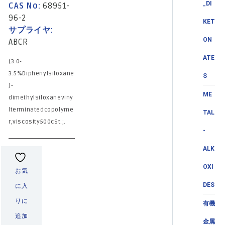
_DI
CAS No:
68951-
96-2
KET
サプライヤ:
ON
ABCR
ATE
(3.0-
3.5%Diphenylsiloxane
S
)-
ME
dimethylsiloxaneviny
lterminatedcopolyme
TAL
r,viscosity500cSt.;.
-
ALK
OXI
お気
DES
に入
りに
有機
追加
金属