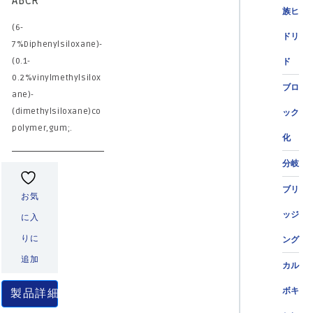
ABCR
族ヒ
(6-
ドリ
7%Diphenylsiloxane)-
(0.1-
ド
0.2%vinylmethylsilox
ブロ
ane)-
(dimethylsiloxane)co
ック
polymer,gum;.
化
分岐
ブリ
お気
ッジ
に入
りに
ング
追加
カル
ボキ
製品詳細