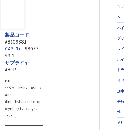
キサ
ン
ハイ
製品コード:
ブリ
AB109381
CAS No:
68037-
ッド
59-2
ハイ
サプライヤ:
ABCR
ドラ
イド
(50-
55%Methylhydrosilox
加水
ane)-
分解
dimethylsiloxanecop
olymer,viscosity10-
性
15cSt.;.
ME