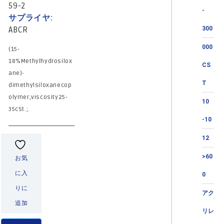
59-2
-
サプライヤ:
ABCR
300
000
(15-
18%Methylhydrosilox
CS
ane)-
T
dimethylsiloxanecop
olymer,viscosity25-
10
35cSt.;.
-10
12
>60
お気
に入
0
りに
アク
追加
リレ