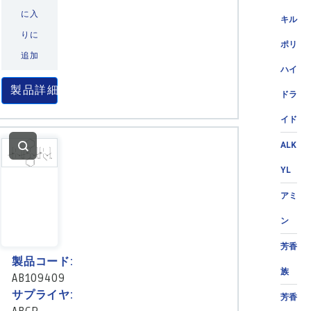
に入
キル
りに
ポリ
追加
ハイ
製品詳細
ドラ
イド
ALK
YL
アミ
ン
芳香
製品コード:
族
AB109409
サプライヤ:
芳香