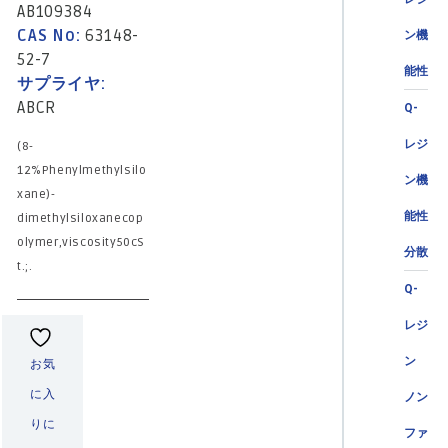
AB109384
CAS No:
63148-
ン機
52-7
能性
サプライヤ:
ABCR
Q-
レジ
(8-
12%Phenylmethylsilo
ン機
xane)-
能性
dimethylsiloxanecop
olymer,viscosity50cS
分散
t.;.
Q-
レジ
ン
お気
に入
ノン
りに
ファ