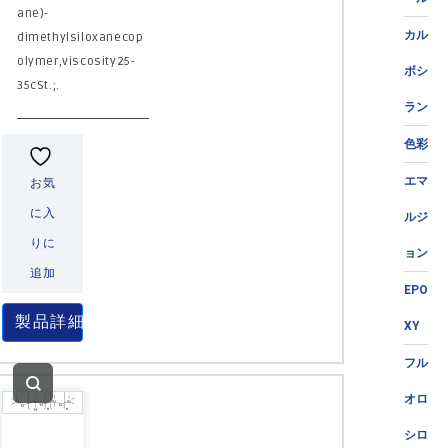
ane)-
カル
dimethylsiloxanecop
olymer,viscosity25-
ボシ
35cSt.;.
ラン
色彩
エマ
お気
に入
ルジ
りに
ョン
追加
EPO
製品詳細
XY
フル
オロ
シロ