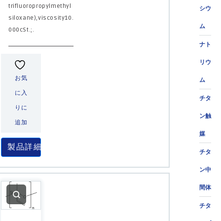
trifluoropropylmethyl
シウ
siloxane),viscosity10.
ム
000cSt.;.
ナト
リウ
お気
ム
に入
チタ
りに
ン触
追加
媒
製品詳細
チタ
ン中
間体
チタ