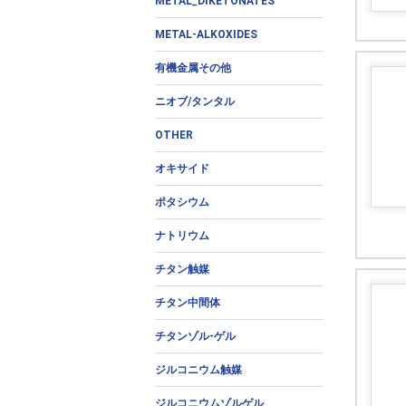
METAL_DIKETONATES
METAL-ALKOXIDES
有機金属その他
ニオブ/タンタル
OTHER
オキサイド
ポタシウム
ナトリウム
チタン触媒
チタン中間体
チタンゾル-ゲル
ジルコニウム触媒
ジルコニウムゾルゲル