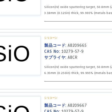
Silicon(IV) oxide sputtering target, 50.8mm (2
3.18mm (0.125in) thick, 99.995% (metals basi
シリコーン
製品コード:
AB209665
CAS No:
10279-57-9
サプライヤ:
ABCR
Silicon(IV) oxide sputtering target, 50.8mm (2
6.35mm (0.250in) thick, 99.995% (metals basi
シリコーン
製品コード:
AB209667
CAS No:
10279-57-9