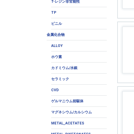
T-レジン非官能性
TP
ビニル
金属化合物
ALLOY
ホウ素
カドミウム/水銀
セラミック
CVD
ゲルマニウム前駆体
マグネシウム/カルシウム
METAL_ACETATES