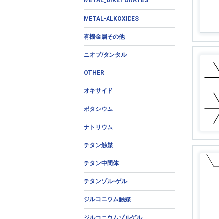
METAL_DIKETONATES
METAL-ALKOXIDES
有機金属その他
ニオブ/タンタル
OTHER
オキサイド
ポタシウム
ナトリウム
チタン触媒
チタン中間体
チタンゾル-ゲル
ジルコニウム触媒
ジルコニウムゾルゲル