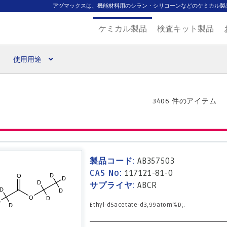
アヅマックスは、機能材料用のシラン・シリコーンなどのケミカル製
ケミカル製品
検査キット製品
使用用途
扱ブランド
代理店一覧
支払い
製品検索
見積発行
3406 件のアイテム
製品コード:
AB357503
CAS No:
117121-81-0
サプライヤ:
ABCR
Ethyl-d5acetate-d3,99atom%D;.