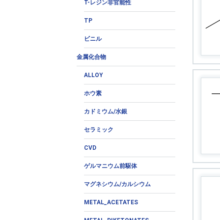
T-レジン非官能性
TP
ビニル
金属化合物
ALLOY
ホウ素
カドミウム/水銀
セラミック
CVD
ゲルマニウム前駆体
マグネシウム/カルシウム
METAL_ACETATES