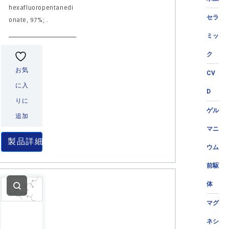
hexafluoropentanedi
セラ
onate, 97%; .
ミッ
ク
お気
CV
に入
D
りに
ゲル
追加
マニ
製品詳細
ウム
前駆
体
マグ
ネシ