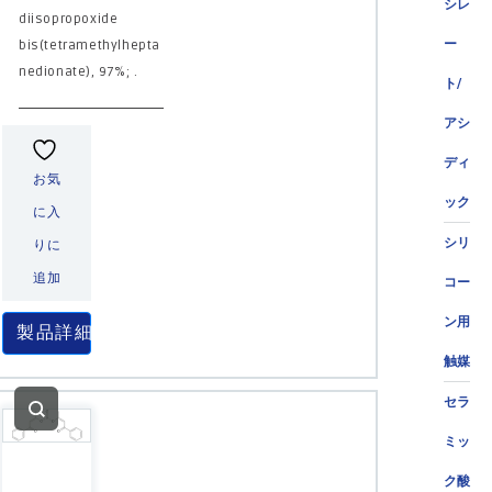
シレ
diisopropoxide
ー
bis(tetramethylhepta
nedionate), 97%; .
ト/
アシ
ディ
お気
ック
に入
シリ
りに
追加
コー
ン用
製品詳細
触媒
セラ
ミッ
ク酸