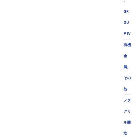
;
GR
OU
P IV
有機
金
属;
その
他
メタ
クリ
ル酸
塩