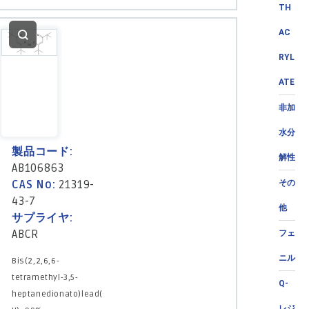
TH
AC
RYL
ATE
非加
水分
製品コード:
解性
AB106863
CAS No:
21319-
その
43-7
他
サプライヤ:
ABCR
フェ
ニル
Bis(2,2,6,6-
tetramethyl-3,5-
Q-
heptanedionato)lead(
レジ