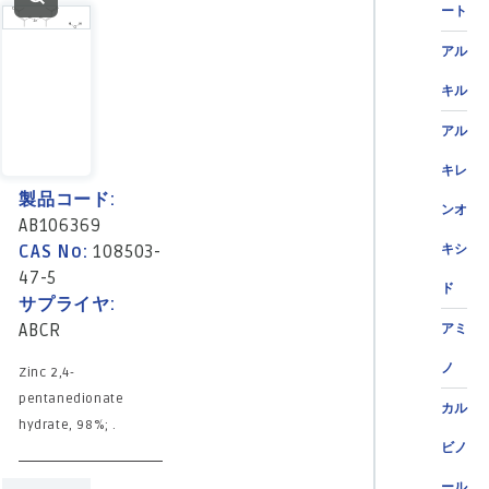
ート
アル
キル
アル
キレ
製品コード:
ンオ
AB106369
CAS No:
108503-
キシ
47-5
ド
サプライヤ:
ABCR
アミ
ノ
Zinc 2,4-
pentanedionate
カル
hydrate, 98%; .
ビノ
ール