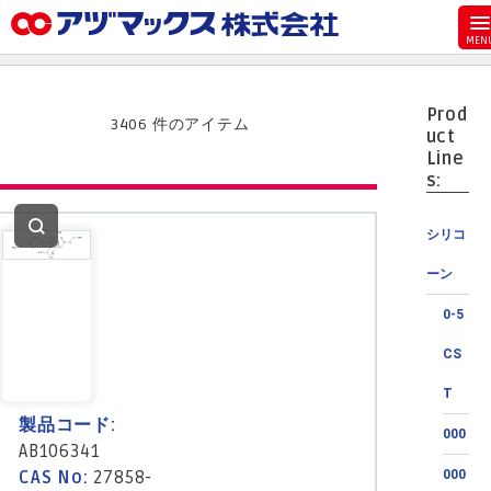
メニュー
ホーム
Prod
お気に入り
3406 件のアイテム
uct
Line
カート
s:
マイアカウント
シリコ
主要取扱ブランド
ーン
代理店一覧
0-5
支払い
CS
製品検索
T
見積発行
製品コード:
000
AB106341
CAS No:
27858-
000