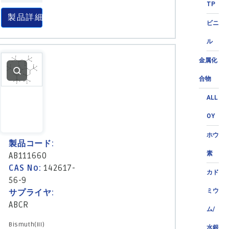
TP
製品詳細
ビニ
ル
金属化
合物
ALL
OY
ホウ
製品コード:
素
AB111660
CAS No:
142617-
カド
56-9
ミウ
サプライヤ:
ABCR
ム/
Bismuth(III)
水銀