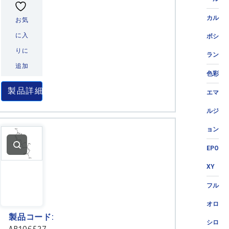
カル
お気
に入
ボシ
りに
ラン
追加
色彩
製品詳細
エマ
ルジ
ョン
EPO
XY
フル
オロ
製品コード:
シロ