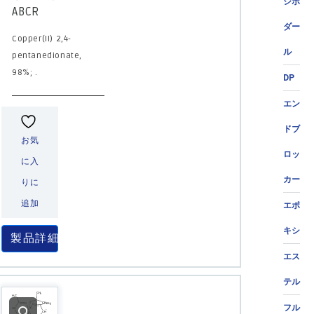
ジポ
ABCR
ダー
Copper(II) 2,4-
ル
pentanedionate,
98%; .
DP
エン
ドブ
お気
ロッ
に入
カー
りに
追加
エポ
キシ
製品詳細
エス
テル
フル