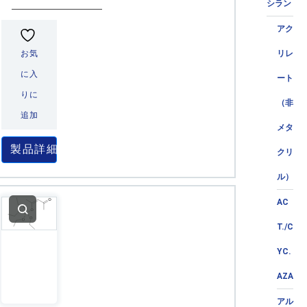
シラン
アク
お気
リレ
に入
ート
りに
（非
追加
メタ
製品詳細
クリ
ル）
AC
T./C
YC.
AZA
アル