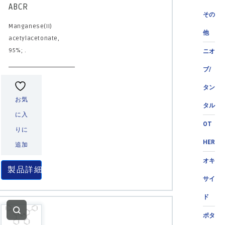
ABCR
その
Manganese(II)
他
acetylacetonate,
95%; .
ニオ
ブ/
タン
お気
タル
に入
OT
りに
HER
追加
オキ
製品詳細
サイ
ド
ポタ