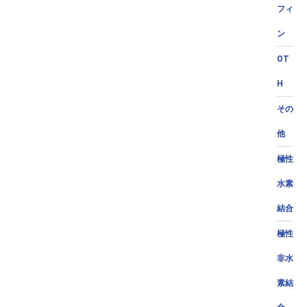
フィ
ン
OT
H
その
他
極性
水素
結合
極性
非水
素結