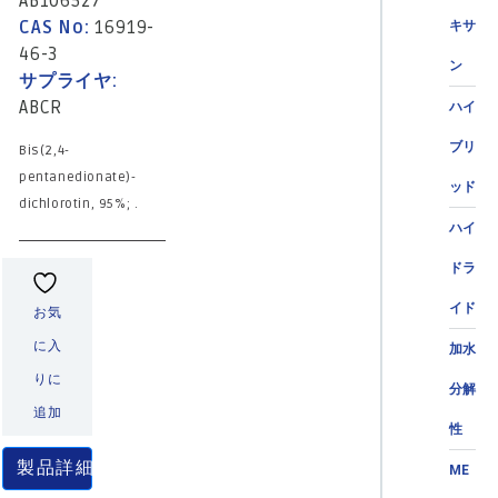
AB106527
CAS No:
16919-
キサ
46-3
ン
サプライヤ:
ABCR
ハイ
ブリ
Bis(2,4-
pentanedionate)-
ッド
dichlorotin, 95%; .
ハイ
ドラ
イド
お気
に入
加水
りに
分解
追加
性
製品詳細
ME