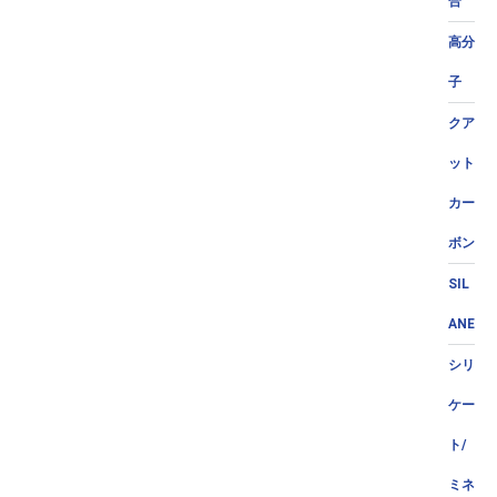
合
高分
子
クア
ット
カー
ボン
SIL
ANE
シリ
ケー
ト/
ミネ