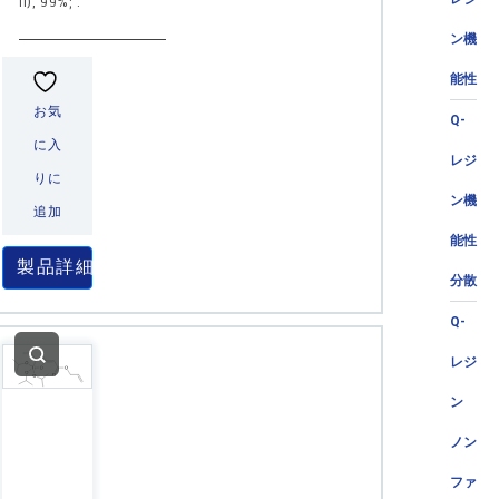
II), 99%; .
ン機
能性
お気
Q-
に入
レジ
りに
ン機
追加
能性
製品詳細
分散
Q-
レジ
ン
ノン
ファ