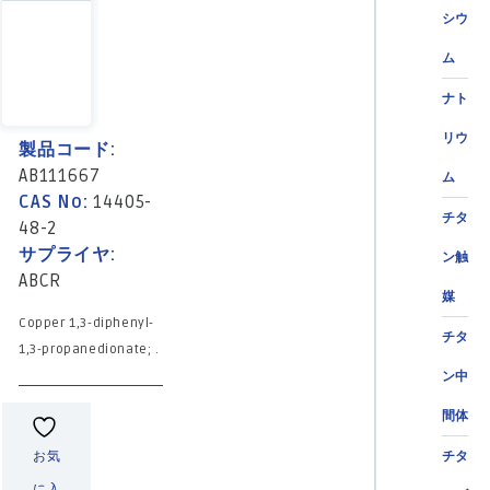
シウ
ム
ナト
リウ
製品コード:
AB111667
ム
CAS No:
14405-
チタ
48-2
サプライヤ:
ン触
ABCR
媒
Copper 1,3-diphenyl-
チタ
1,3-propanedionate; .
ン中
間体
お気
チタ
に入