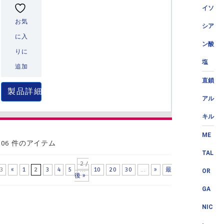
イソ
お気
シア
に入
ン酸
りに
塩
追加
直鎖
製品詳細
アル
キル
ME
406 件のアイテム
TAL
2 /
3
«
1
2
3
4
5
...
10
20
30
...
»
最
OR
後 »
GA
NIC