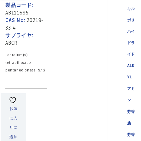
製品コード:
キル
AB111695
CAS No:
20219-
ポリ
33-4
ハイ
サプライヤ:
ABCR
ドラ
イド
Tantalum(V)
tetraethoxide
ALK
pentanedionate, 97%;
YL
.
アミ
ン
お気
芳香
に入
族
りに
芳香
追加