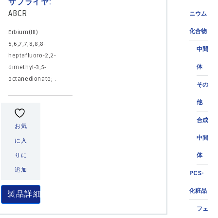
サプライヤ:
ABCR
ニウム
化合物
Erbium(III)
6,6,7,7,8,8,8-
中間
heptafluoro-2,2-
体
dimethyl-3,5-
octanedionate; .
その
他
合成
お気
中間
に入
体
りに
追加
PCS-
化粧品
製品詳細
フェ