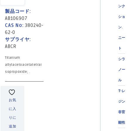
ンク
製品コード:
ショ
AB106907
CAS No:
380240-
ン.
62-0
ニー
サプライヤ:
ABCR
ト
Titanium
シラ
allylacetoacetatetrai
ノー
sopropoxide; .
ル
T-レ
お気
ジン
に入
非官
りに
能性
追加