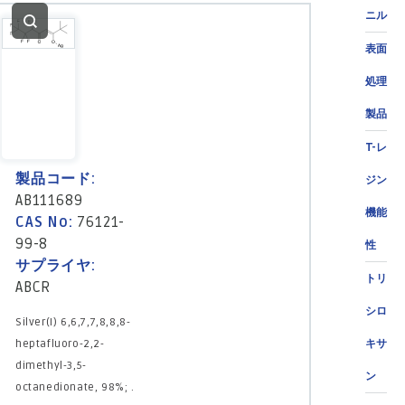
ニル
表面
処理
製品
T-レ
製品コード:
ジン
AB111689
機能
CAS No:
76121-
99-8
性
サプライヤ:
トリ
ABCR
シロ
Silver(I) 6,6,7,7,8,8,8-
heptafluoro-2,2-
キサ
dimethyl-3,5-
ン
octanedionate, 98%; .