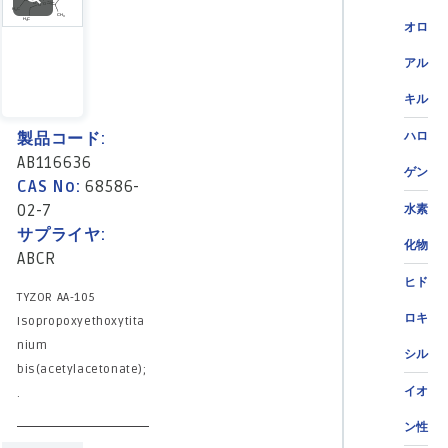
オロ
アル
キル
製品コード:
ハロ
AB116636
ゲン
CAS No:
68586-
02-7
水素
サプライヤ:
化物
ABCR
ヒド
TYZOR AA-105
ロキ
Isopropoxyethoxytita
nium
シル
bis(acetylacetonate);
イオ
.
ン性