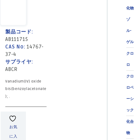
化物
ゾ
ル-
製品コード:
AB111715
ゲル
CAS No:
14767-
37-4
クロ
サプライヤ:
ロ
ABCR
クロ
Vanadium(IV) oxide
ロベ
bis(benzoylacetonate
); .
ーシ
ック
化合
お気
物
に入