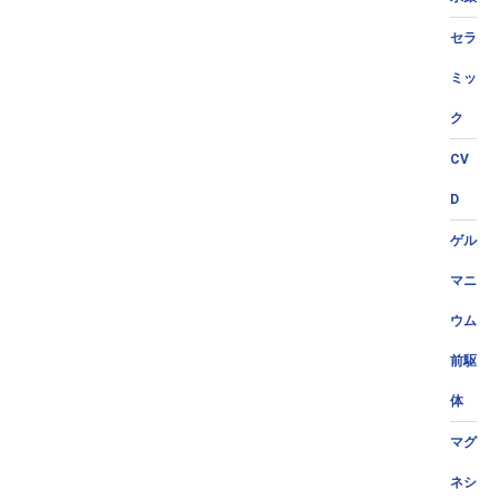
セラ
ミッ
ク
CV
D
ゲル
マニ
ウム
前駆
体
マグ
ネシ