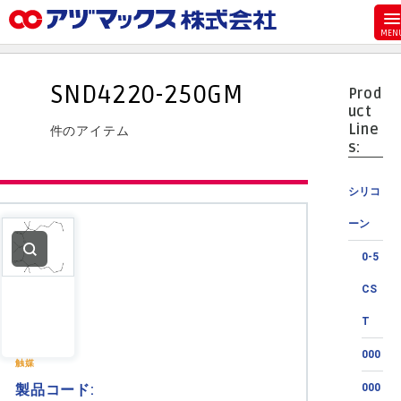
メニュー
ホーム
SND4220-250GM
Prod
お気に入り
uct
Line
件のアイテム
カート
s:
マイアカウント
シリコ
主要取扱ブランド
ーン
代理店一覧
0-5
支払い
CS
製品検索
T
見積発行
000
触媒
製品コード:
000