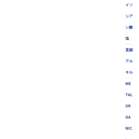
イソ
シア
ン酸
塩
直鎖
アル
キル
ME
TAL
OR
GA
NIC