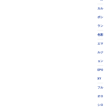
カル
ボシ
ラン
色彩
エマ
ルジ
ョン
EPO
XY
フル
オロ
シロ