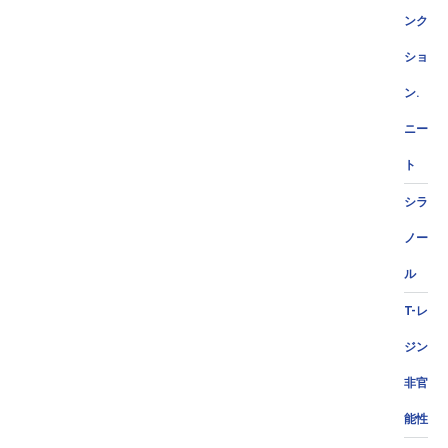
ンク
ショ
ン.
ニー
ト
シラ
ノー
ル
T-レ
ジン
非官
能性