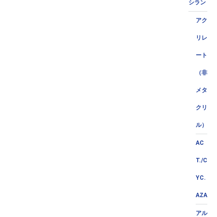
シラン
アク
リレ
ート
（非
メタ
クリ
ル）
AC
T./C
YC.
AZA
アル