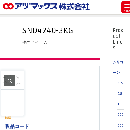
メニュー
ホーム
SND4240-3KG
Prod
お気に入り
uct
Line
件のアイテム
カート
s:
マイアカウント
シリコ
主要取扱ブランド
ーン
代理店一覧
0-5
支払い
CS
製品検索
T
見積発行
000
触媒
製品コード:
000