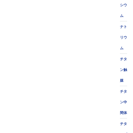
シウ
ム
ナト
リウ
ム
チタ
ン触
媒
チタ
ン中
間体
チタ