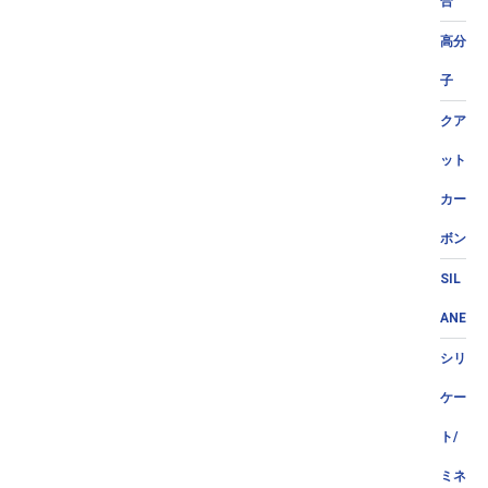
合
高分
子
クア
ット
カー
ボン
SIL
ANE
シリ
ケー
ト/
ミネ