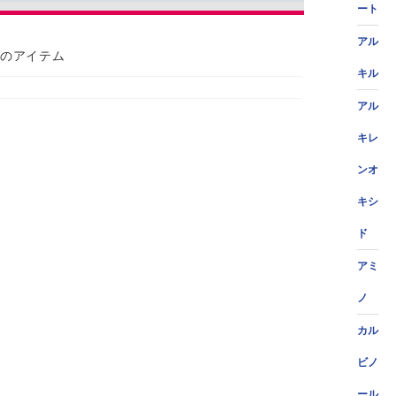
ート
アル
のアイテム
キル
アル
キレ
ンオ
キシ
ド
アミ
ノ
カル
ビノ
ール