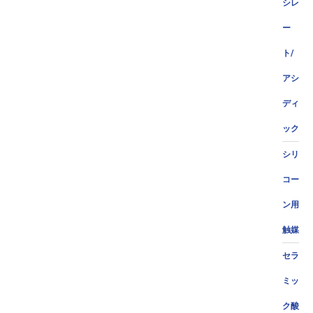
シレ
ー
ト/
アシ
ディ
ック
シリ
コー
ン用
触媒
セラ
ミッ
ク酸