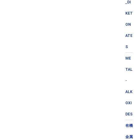
_DI
KET
ON
ATE
S
ME
TAL
-
ALK
OXI
DES
有機
金属