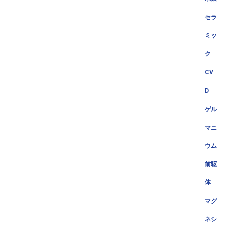
セラ
ミッ
ク
CV
D
ゲル
マニ
ウム
前駆
体
マグ
ネシ