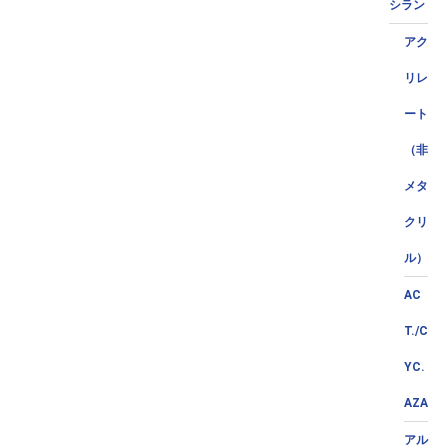
シラン
アク
リレ
ート
（非
メタ
クリ
ル）
AC
T./C
YC.
AZA
アル