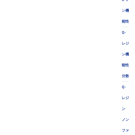
ン機
能性
Q-
レジ
ン機
能性
分散
Q-
レジ
ン
ノン
ファ