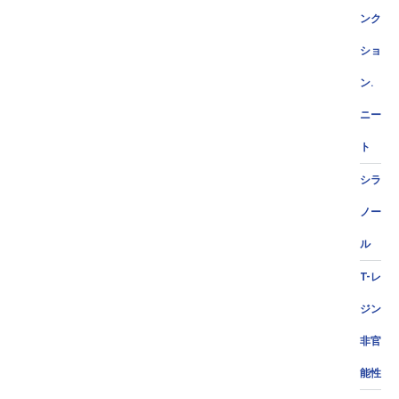
ンク
ショ
ン.
ニー
ト
シラ
ノー
ル
T-レ
ジン
非官
能性