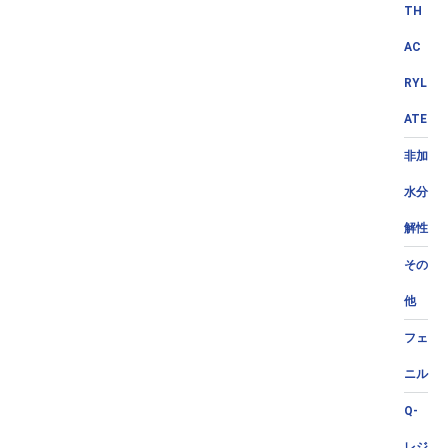
TH
AC
RYL
ATE
非加
水分
解性
その
他
フェ
ニル
Q-
レジ