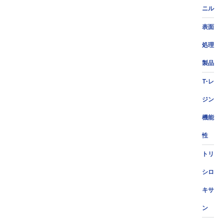
ニル
表面
処理
製品
T-レ
ジン
機能
性
トリ
シロ
キサ
ン