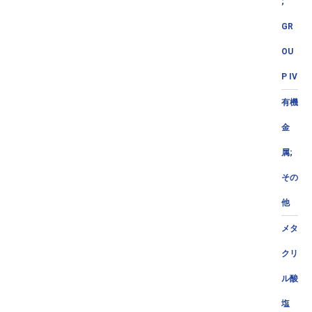
;
GR
OU
P IV
有機
金
属;
その
他
メタ
クリ
ル酸
塩