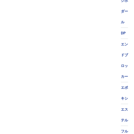
ジポ
ダー
ル
DP
エン
ドブ
ロッ
カー
エポ
キシ
エス
テル
フル