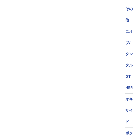
その
他
ニオ
ブ/
タン
タル
OT
HER
オキ
サイ
ド
ポタ