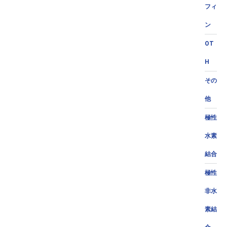
フィ
ン
OT
H
その
他
極性
水素
結合
極性
非水
素結