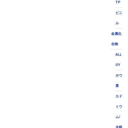
TP
ビニ
ル
金属化
合物
ALL
OY
ホウ
素
カド
ミウ
ム/
水銀