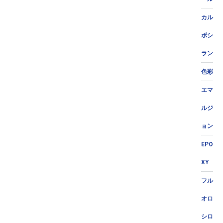
カル
ボシ
ラン
色彩
エマ
ルジ
ョン
EPO
XY
フル
オロ
シロ