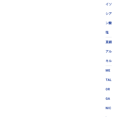
イソ
シア
ン酸
塩
直鎖
アル
キル
ME
TAL
OR
GA
NIC