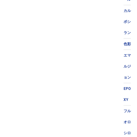
カル
ボシ
ラン
色彩
エマ
ルジ
ョン
EPO
XY
フル
オロ
シロ