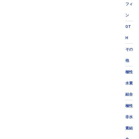
フィ
ン
OT
H
その
他
極性
水素
結合
極性
非水
素結