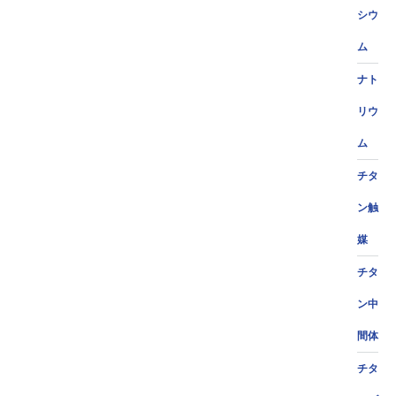
シウ
ム
ナト
リウ
ム
チタ
ン触
媒
チタ
ン中
間体
チタ