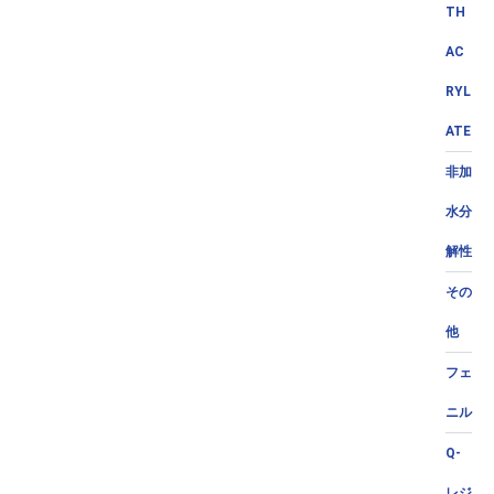
TH
AC
RYL
ATE
非加
水分
解性
その
他
フェ
ニル
Q-
レジ