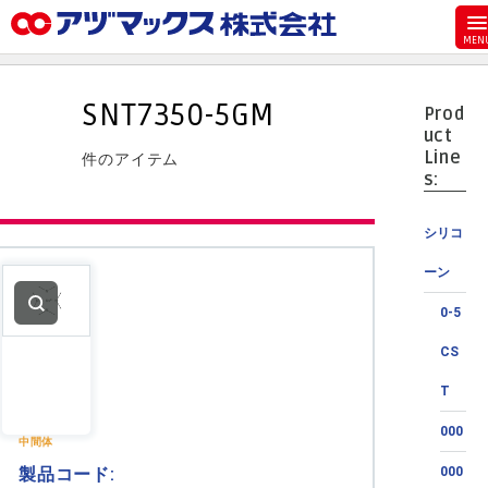
メニュー
ホーム
SNT7350-5GM
Prod
お気に入り
uct
Line
件のアイテム
カート
s:
マイアカウント
シリコ
主要取扱ブランド
ーン
代理店一覧
0-5
支払い
CS
製品検索
T
見積発行
000
中間体
製品コード:
000