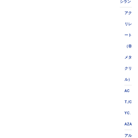
シラン
アク
リレ
ート
（非
メタ
クリ
ル）
AC
T./C
YC.
AZA
アル