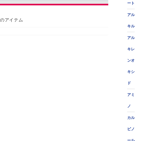
ート
アル
のアイテム
キル
アル
キレ
ンオ
キシ
ド
アミ
ノ
カル
ビノ
ール