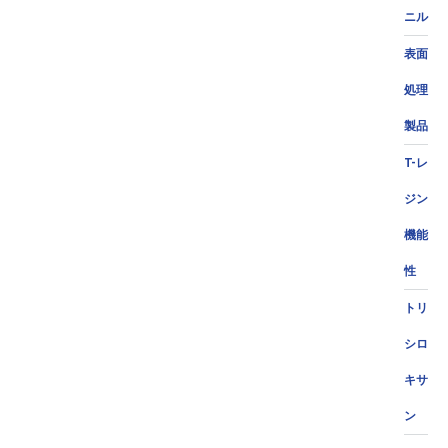
ニル
表面
処理
製品
T-レ
ジン
機能
性
トリ
シロ
キサ
ン