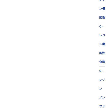
ン機
能性
Q-
レジ
ン機
能性
分散
Q-
レジ
ン
ノン
ファ