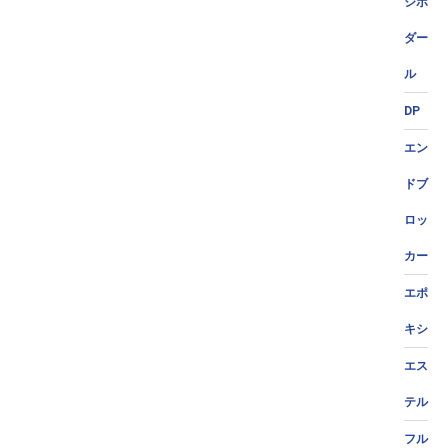
ジポ
ダー
ル
DP
エン
ドブ
ロッ
カー
エポ
キシ
エス
テル
フル