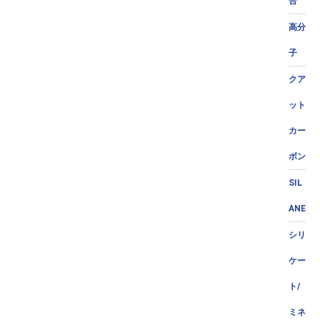
合
高分
子
クア
ット
カー
ボン
SIL
ANE
シリ
ケー
ト/
ミネ