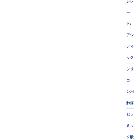
シレ
ー
ト/
アシ
ディ
ック
シリ
コー
ン用
触媒
セラ
ミッ
ク酸