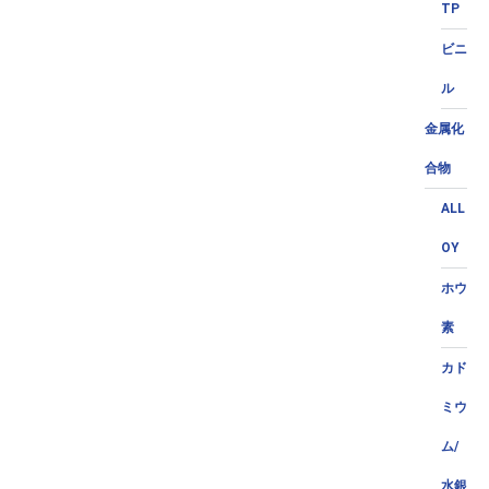
TP
ビニ
ル
金属化
合物
ALL
OY
ホウ
素
カド
ミウ
ム/
水銀