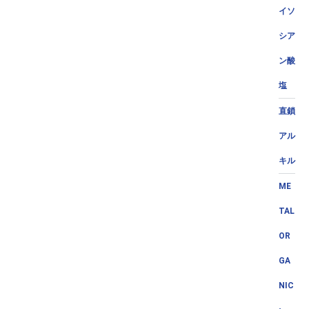
イソ
シア
ン酸
塩
直鎖
アル
キル
ME
TAL
OR
GA
NIC