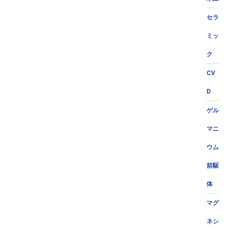
セラ
ミッ
ク
CV
D
ゲル
マニ
ウム
前駆
体
マグ
ネシ