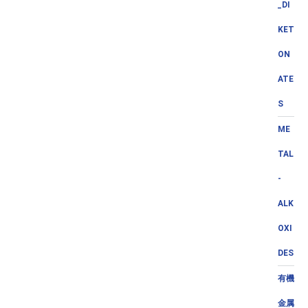
_DI
KET
ON
ATE
S
ME
TAL
-
ALK
OXI
DES
有機
金属