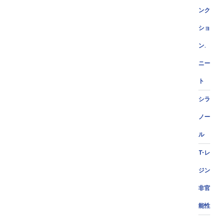
ンク
ショ
ン.
ニー
ト
シラ
ノー
ル
T-レ
ジン
非官
能性