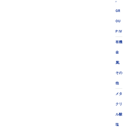
;
GR
OU
P IV
有機
金
属;
その
他
メタ
クリ
ル酸
塩